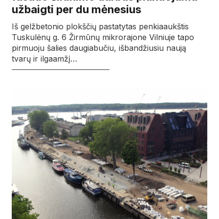
užbaigti per du mėnesius
Iš gelžbetonio plokščių pastatytas penkiaaukštis
Tuskulėnų g. 6 Žirmūnų mikrorajone Vilniuje tapo
pirmuoju šalies daugiabučiu, išbandžiusiu naują
tvarų ir ilgaamžį…