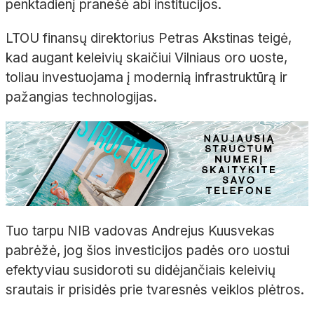
penktadienį pranešė abi institucijos.
LTOU finansų direktorius Petras Akstinas teigė,
kad augant keleivių skaičiui Vilniaus oro uoste,
toliau investuojama į modernią infrastruktūrą ir
pažangias technologijas.
Tuo tarpu NIB vadovas Andrejus Kuusvekas
pabrėžė, jog šios investicijos padės oro uostui
efektyviau susidoroti su didėjančiais keleivių
srautais ir prisidės prie tvaresnės veiklos plėtros.