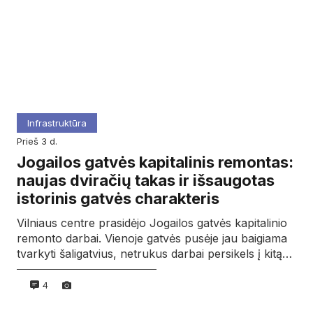
Infrastruktūra
prieš 3 d.
Jogailos gatvės kapitalinis remontas:
naujas dviračių takas ir išsaugotas
istorinis gatvės charakteris
Vilniaus centre prasidėjo Jogailos gatvės kapitalinio
remonto darbai. Vienoje gatvės pusėje jau baigiama
tvarkyti šaligatvius, netrukus darbai persikels į kitą…
4