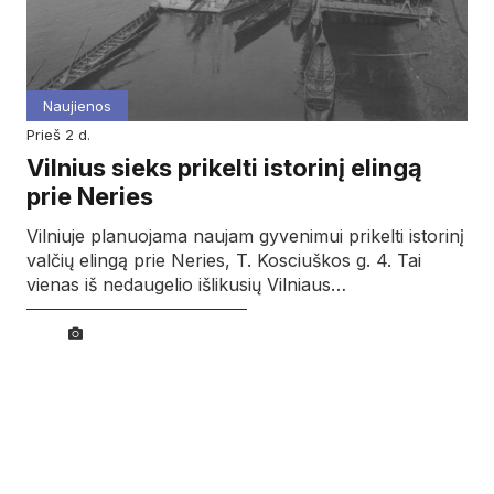
Naujienos
prieš 2 d.
Vilnius sieks prikelti istorinį elingą
prie Neries
Vilniuje planuojama naujam gyvenimui prikelti istorinį
valčių elingą prie Neries, T. Kosciuškos g. 4. Tai
vienas iš nedaugelio išlikusių Vilniaus…