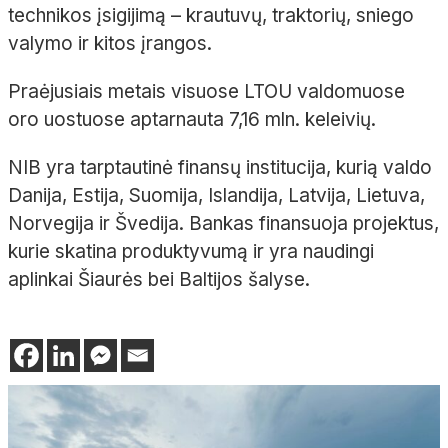
technikos įsigijimą – krautuvų, traktorių, sniego
valymo ir kitos įrangos.
Praėjusiais metais visuose LTOU valdomuose
oro uostuose aptarnauta 7,16 mln. keleivių.
NIB yra tarptautinė finansų institucija, kurią valdo
Danija, Estija, Suomija, Islandija, Latvija, Lietuva,
Norvegija ir Švedija. Bankas finansuoja projektus,
kurie skatina produktyvumą ir yra naudingi
aplinkai Šiaurės bei Baltijos šalyse.