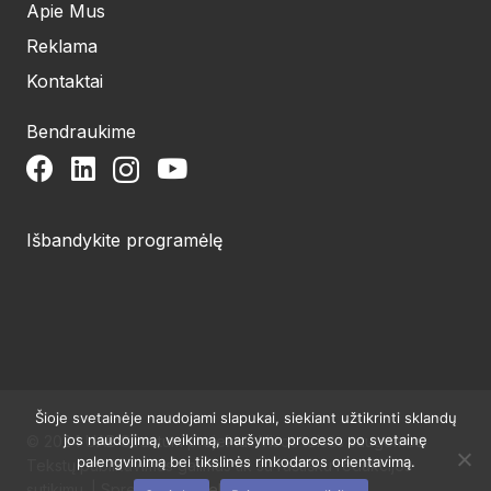
Apie Mus
Reklama
Kontaktai
Bendraukime
Išbandykite programėlę
Šioje svetainėje naudojami slapukai, siekiant užtikrinti sklandų
jos naudojimą, veikimą, naršymo proceso po svetainę
© 2024 UAB Structum projektai. Visos teisės saugomos.
palengvinimą bei tikslinės rinkodaros orientavimą.
Tekstų publikavimas galimas tik su raštišku redakcijos
sutikimu. | Sprendimas:
Websty