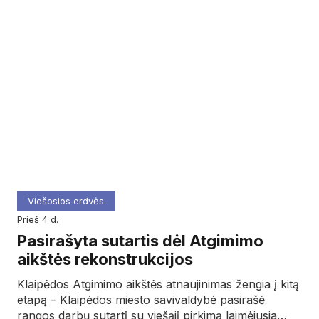
Viešosios erdvės
prieš 4 d.
Pasirašyta sutartis dėl Atgimimo
aikštės rekonstrukcijos
Klaipėdos Atgimimo aikštės atnaujinimas žengia į kitą
etapą – Klaipėdos miesto savivaldybė pasirašė
rangos darbų sutartį su viešąjį pirkimą laimėjusia…