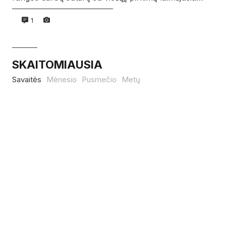
1
SKAITOMIAUSIA
Savaitės
Mėnesio
Pusmečio
Metų