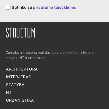
Sutinku su
privatumo taisyklėmis
Žurnalas ir naujienų portalas apie architektūrą, interjerą,
statybą, NT ir urbanistiką.
ARCHITEKTŪRA
INTERJERAS
STATYBA
NT
URBANISTIKA