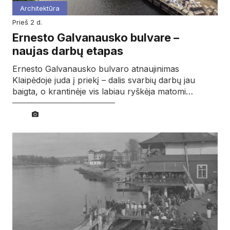
Architektūra
prieš 2 d.
Ernesto Galvanausko bulvare –
naujas darbų etapas
Ernesto Galvanausko bulvaro atnaujinimas
Klaipėdoje juda į priekį – dalis svarbių darbų jau
baigta, o krantinėje vis labiau ryškėja matomi…