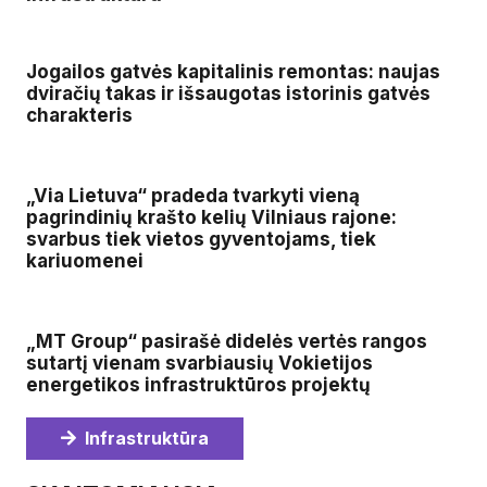
Jogailos gatvės kapitalinis remontas: naujas
dviračių takas ir išsaugotas istorinis gatvės
charakteris
„Via Lietuva“ pradeda tvarkyti vieną
pagrindinių krašto kelių Vilniaus rajone:
svarbus tiek vietos gyventojams, tiek
kariuomenei
„MT Group“ pasirašė didelės vertės rangos
sutartį vienam svarbiausių Vokietijos
energetikos infrastruktūros projektų
Infrastruktūra