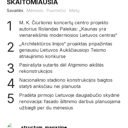
SKAITOMIAUSIA
Savaitės
Mėnesio
Pusmečio
Metų
M. K. Čiurlionio koncertų centro projekto
autorius Rolandas Palekas: „Kaunas yra
vienareikšmis moderniosios Lietuvos centras“
„Architektūros linijos“ projektas pripažintas
geriausiu Lietuvos Aukščiausiojo Teismo
atnaujinimo konkurse
Pasirašyta sutartis dėl Atgimimo aikštės
rekonstrukcijos
Nacionalinio stadiono konstrukcijos baigtos
statyti anksčiau nei planuota
Pradėta pirmojo Lietuvoje daugiabučio skydinė
renovacija: fasado šiltinimo darbus planuojama
užbaigti per du mėnesius
structum_magazine