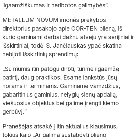
ilgaamžiškumas ir neribotos galimybės“.
METALLUM NOVUM įmonės prekybos
direktorius pasakojo apie COR-TEN plieną, iš
kurio gaminami darbai dažnu atveju yra serijiniai ir
išskirtiniai, todėl S. Jančiauskas ypač skatina
nebijoti išskirtinių sprendimų:
„Su mumis itin patogu dirbti, turime ilgaamžę
patirtį, daug praktikos. Esame lankstūs jūsų
norams ir terminams. Gaminame vamzdžius,
gabaritinius gaminius, nelygių sienų apdailą,
viešuosius objektus bei galime įrengti kiemo
gerbūvį.“
Pranešėjas atsakė į itin aktualius klausimus,
tokius kaip „Ar galima sustabdyti plieno