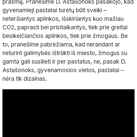
prasmę. Pranešime D. Astašonoks pasakojo, kad
gyvenamieji pastatai turėtų būti sveiki –
neteršiantys aplinkos, išskiriantys kuo mažiau
CO2, paprasti bei prisitaikantys, tiek prie greitai
besikeičiančios aplinkos, tiek prie žmogaus. Be
to, pranešime pabrėžiama, kad nerandant ar
neturint galimybės ištrūkti iš miesto, žmogus su
gamta gali susilieti ir per pastatus, ne, pasak D.
Astašonoks, gyvenamosios vietos, pastatai –
nėra tik dizainas.