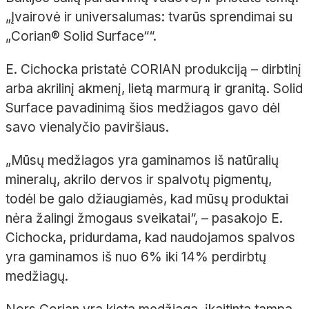
„Įvairovė ir universalumas: tvarūs sprendimai su
„
Corian
®
Solid Surface
““.
E. Cichocka pristatė CORIAN produkciją – dirbtinį
arba akrilinį akmenį, lietą marmurą ir granitą. Solid
Surface pavadinimą šios medžiagos gavo dėl
savo vienalyčio paviršiaus.
„Mūsų medžiagos yra gaminamos iš natūralių
mineralų, akrilo dervos ir spalvotų pigmentų,
todėl be galo džiaugiamės, kad mūsų produktai
nėra žalingi žmogaus sveikatai“, – pasakojo E.
Cichocka, pridurdama, kad
naudojamos spalvos
yra gaminamos iš nuo 6% iki 14% perdirbtų
medžiagų.