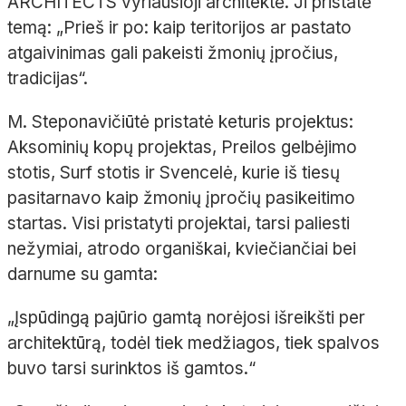
ARCHITECTS vyriausioji architektė. Ji pristatė
temą: „Prieš ir po: kaip teritorijos ar pastato
atgaivinimas gali pakeisti žmonių įpročius,
tradicijas“.
M. Steponavičiūtė pristatė keturis projektus:
Aksominių kopų projektas, Preilos gelbėjimo
stotis, Surf stotis ir Svencelė, kurie iš tiesų
pasitarnavo kaip žmonių įpročių pasikeitimo
startas. Visi pristatyti projektai, tarsi paliesti
nežymiai, atrodo organiškai, kviečiančiai bei
darnume su gamta:
„
Įspūdingą pajūrio gamtą norėjosi išreikšti per
architektūrą, todėl tiek medžiagos, tiek spalvos
buvo tarsi surinktos iš gamtos.
“