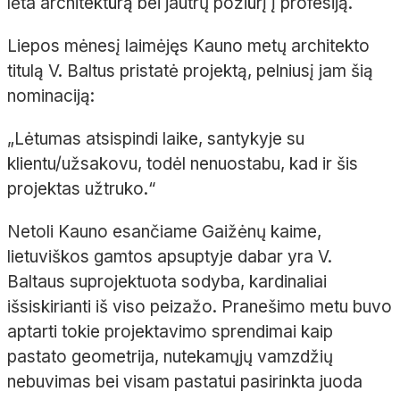
lėta architektūrą bei jautrų požiūrį į profesiją.
Liepos mėnesį laimėjęs Kauno metų architekto
titulą V. Baltus pristatė projektą, pelniusį jam šią
nominaciją:
„
Lėtumas atsispindi laike, santykyje su
klientu/užsakovu, todėl nenuostabu, kad ir šis
projektas užtruko.
“
Netoli Kauno esančiame Gaižėnų kaime,
lietuviškos gamtos apsuptyje dabar yra V.
Baltaus suprojektuota sodyba, kardinaliai
išsiskirianti iš viso peizažo. Pranešimo metu buvo
aptarti tokie projektavimo sprendimai kaip
pastato geometrija, nutekamųjų vamzdžių
nebuvimas bei visam pastatui pasirinkta juoda