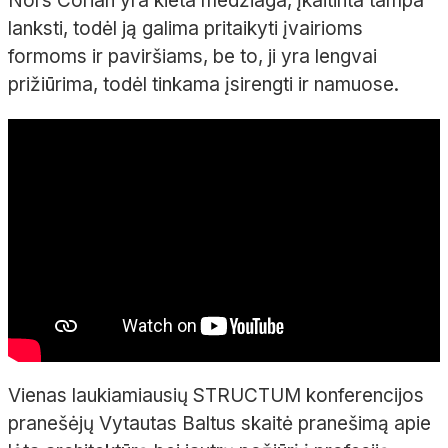
Nors Corian yra kieta medžiaga, įkaitinta tampa
lanksti, todėl ją galima pritaikyti įvairioms
formoms ir paviršiams, be to, ji yra lengvai
prižiūrima, todėl tinkama įsirengti ir namuose.
Vienas laukiamiausių STRUCTUM konferencijos
pranešėjų Vytautas Baltus skaitė pranešimą apie