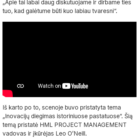
„Apie tai labai daug diskutuojame ir dirbame ties
tuo, kad galėtume būti kuo labiau tvaresni“.
Iš karto po to, scenoje buvo pristatyta tema
„Inovacijų diegimas istoriniuose pastatuose“. Šią
temą pristatė HML PROJECT MANAGEMENT
vadovas ir įkūrėjas Leo O’Neill.