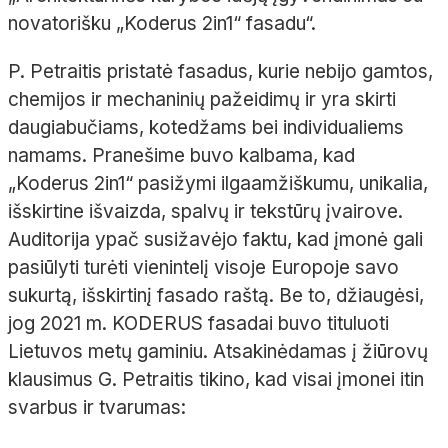
novatorišku „Koderus 2in1“ fasadu“.
P. Petraitis pristatė fasadus, kurie nebijo gamtos,
chemijos ir mechaninių pažeidimų ir yra skirti
daugiabučiams, kotedžams bei individualiems
namams. Pranešime buvo kalbama, kad
„Koderus 2in1“ pasižymi ilgaamžiškumu, unikalia,
išskirtine išvaizda, spalvų ir tekstūrų įvairove.
Auditorija ypač susižavėjo faktu, kad įmonė gali
pasiūlyti turėti vienintelį visoje Europoje savo
sukurtą, išskirtinį fasado raštą. Be to, džiaugėsi,
jog 2021 m. KODERUS fasadai buvo tituluoti
Lietuvos metų gaminiu. Atsakinėdamas į žiūrovų
klausimus G. Petraitis tikino, kad visai įmonei itin
svarbus ir tvarumas: