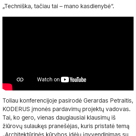
„Techniška, tačiau tai – mano kasdienybė“
.
Toliau konferencijoje pasirodė Gerardas Petraitis,
KODERUS įmonės pardavimų projektų vadovas.
Tai, ko gero, vienas daugiausiai klausimų iš
žiūrovų sulaukęs pranešėjas, kuris pristatė temą
„Architektūrinės kūrybos idėjų įgyvendinimas su