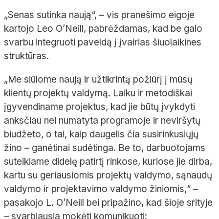
„Senas sutinka naują“, – vis pranešimo eigoje
kartojo Leo O’Neill, pabrėždamas, kad be galo
svarbu integruoti paveldą į įvairias šiuolaikines
struktūras.
„Me siūlome naują ir užtikrintą požiūrį į mūsų
klientų projektų valdymą. Laiku ir metodiškai
įgyvendiname projektus, kad jie būtų įvykdyti
anksčiau nei numatyta programoje ir neviršytų
biudžeto, o tai, kaip daugelis čia susirinkusiųjų
žino – ganėtinai sudėtinga. Be to, darbuotojams
suteikiame didelę patirtį rinkose, kuriose jie dirba,
kartu su geriausiomis projektų valdymo, sąnaudų
valdymo ir projektavimo valdymo žiniomis,“ –
pasakojo L. O’Neill bei pripažino, kad šioje srityje
– svarbiausia mokėti komunikuoti: