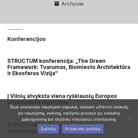
Archyvas
Konferencijos
STRUCTUM konferencija: „The Green
Framework: Tvarumas, Biomiesto Architektūra
ir Ekosferos Vizija“
Į Vilnių atvyksta viena ryškiausių Europos
urbanistikos mąstytojų
Šioje svetainėje naudojami slapukai, siekiant užtikrinti sklandų
jos naudojimą, veikimą, naršymo proceso po svetainę
palengvinimą bei tikslinės rinkodaros orientavimą.
STRUCTUM konferencija: „Statybų
Sutinku
Privatumo politika
technologijos ir miestų evoliucija“