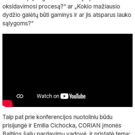
oksidavimosi procesą?“ ar „Kokio mažiausio
dydžio galėtų būti gaminys ir ar jis atsparus lauko
sąlygoms?“
Taip pat prie konferencijos nuotoliniu būdu
prisijungė ir Emilia Cichocka, CORIAN įmonės
Baltijos šalių pardavimų vadovė, ir pristatė temą: