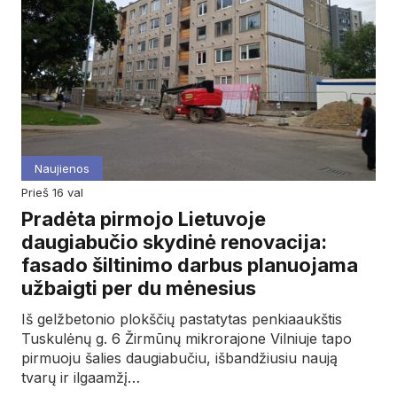
Naujienos
prieš 16 val
Pradėta pirmojo Lietuvoje
daugiabučio skydinė renovacija:
fasado šiltinimo darbus planuojama
užbaigti per du mėnesius
Iš gelžbetonio plokščių pastatytas penkiaaukštis
Tuskulėnų g. 6 Žirmūnų mikrorajone Vilniuje tapo
pirmuoju šalies daugiabučiu, išbandžiusiu naują
tvarų ir ilgaamžį…