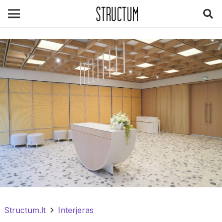
Structum.lt
Interjeras