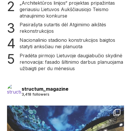
„Architektūros linijos“ projektas pripažintas
geriausiu Lietuvos Aukščiausiojo Teismo
atnaujinimo konkurse
Pasirašyta sutartis dėl Atgimimo aikštės
rekonstrukcijos
Nacionalinio stadiono konstrukcijos baigtos
statyti anksčiau nei planuota
Pradėta pirmojo Lietuvoje daugiabučio skydinė
renovacija: fasado šiltinimo darbus planuojama
užbaigti per du mėnesius
structum_magazine
3,418 followers