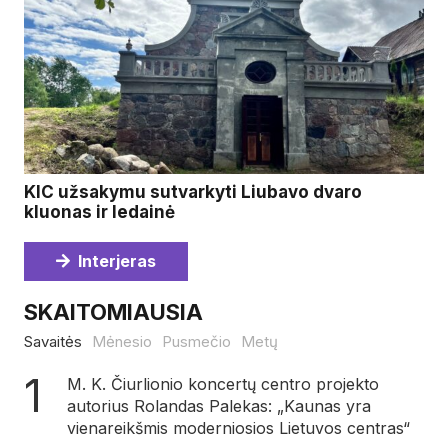
KIC užsakymu sutvarkyti Liubavo dvaro
kluonas ir ledainė
Interjeras
SKAITOMIAUSIA
Savaitės
Mėnesio
Pusmečio
Metų
M. K. Čiurlionio koncertų centro projekto
autorius Rolandas Palekas: „Kaunas yra
vienareikšmis moderniosios Lietuvos centras“