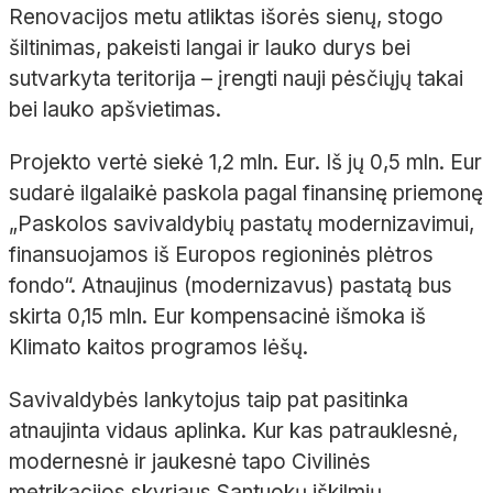
Renovacijos metu atliktas išorės sienų, stogo
šiltinimas, pakeisti langai ir lauko durys bei
sutvarkyta teritorija – įrengti nauji pėsčiųjų takai
bei lauko apšvietimas.
Projekto vertė siekė 1,2 mln. Eur. Iš jų 0,5 mln. Eur
sudarė ilgalaikė paskola pagal finansinę priemonę
„Paskolos savivaldybių pastatų modernizavimui,
finansuojamos iš Europos regioninės plėtros
fondo“. Atnaujinus (modernizavus) pastatą bus
skirta 0,15 mln. Eur kompensacinė išmoka iš
Klimato kaitos programos lėšų.
Savivaldybės lankytojus taip pat pasitinka
atnaujinta vidaus aplinka. Kur kas patrauklesnė,
modernesnė ir jaukesnė tapo Civilinės
metrikacijos skyriaus Santuokų iškilmių