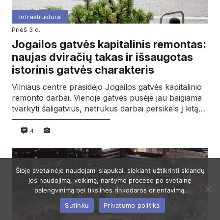
Infrastruktūra
prieš 3 d.
Jogailos gatvės kapitalinis remontas:
naujas dviračių takas ir išsaugotas
istorinis gatvės charakteris
Vilniaus centre prasidėjo Jogailos gatvės kapitalinio
remonto darbai. Vienoje gatvės pusėje jau baigiama
tvarkyti šaligatvius, netrukus darbai persikels į kitą…
4
Šioje svetainėje naudojami slapukai, siekiant užtikrinti sklandų
jos naudojimą, veikimą, naršymo proceso po svetainę
palengvinimą bei tikslinės rinkodaros orientavimą.
Sutinku
Privatumo politika