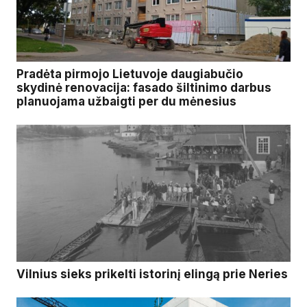
Pradėta pirmojo Lietuvoje daugiabučio
skydinė renovacija: fasado šiltinimo darbus
planuojama užbaigti per du mėnesius
Vilnius sieks prikelti istorinį elingą prie Neries