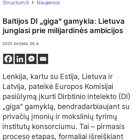
Structum.lt
Naujienos
Baltijos DI „giga“ gamykla: Lietuva
jungiasi prie milijardinės ambicijos
2025
birželio
26 d.
Lenkija, kartu su Estija, Lietuva ir
Latvija, pateikė Europos Komisijai
pasiūlymą įkurti Dirbtinio intelekto (DI)
„giga“ gamyklą, bendradarbiaujant su
privačių įmonių ir mokslinių tyrimų
institutų konsorciumu. Tai – pirmasis
proceso etapas, formaliai išreiškiant