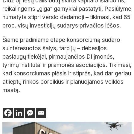
Didžioji lėšų dalis būtų skirta kapitalo išlaidoms,
reikalingoms „giga“ gamyklai pastatyti. Pasiūlyme
numatyta stipri verslo dedamoji – tikimasi, kad 65
proc. visų investicijų sudarys privačios lėšos.
Šiame pradiniame etape konsorciumą sudaro
suinteresuotos šalys, tarp jų – debesijos
paslaugų tiekėjai, pirmaujančios DI įmonės,
tyrimų institutai ir pramonės asociacijos. Tikimasi,
kad konsorciumas plėsis ir stiprės, kad dar geriau
atlieptų rinkos poreikius ir planuojamos veiklos
mastą.