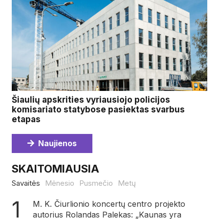
Šiaulių apskrities vyriausiojo policijos
komisariato statybose pasiektas svarbus
etapas
Naujienos
SKAITOMIAUSIA
Savaitės
Mėnesio
Pusmečio
Metų
M. K. Čiurlionio koncertų centro projekto
autorius Rolandas Palekas: „Kaunas yra