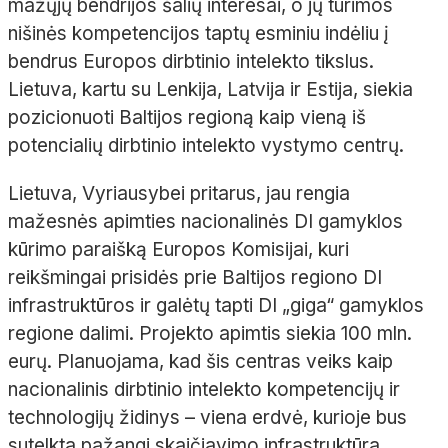
mažųjų bendrijos šalių interesai, o jų turimos
nišinės kompetencijos taptų esminiu indėliu į
bendrus Europos dirbtinio intelekto tikslus.
Lietuva, kartu su Lenkija, Latvija ir Estija, siekia
pozicionuoti Baltijos regioną kaip vieną iš
potencialių dirbtinio intelekto vystymo centrų.
Lietuva, Vyriausybei pritarus, jau rengia
mažesnės apimties nacionalinės DI gamyklos
kūrimo paraišką Europos Komisijai, kuri
reikšmingai prisidės prie Baltijos regiono DI
infrastruktūros ir galėtų tapti DI „giga“ gamyklos
regione dalimi. Projekto apimtis siekia 100 mln.
eurų. Planuojama, kad šis centras veiks kaip
nacionalinis dirbtinio intelekto kompetencijų ir
technologijų židinys – viena erdvė, kurioje bus
sutelkta pažangi skaičiavimo infrastruktūra,