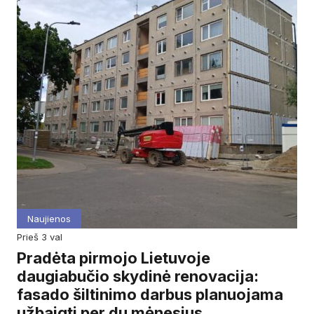
Naujienos
prieš 3 val
Pradėta pirmojo Lietuvoje
daugiabučio skydinė renovacija:
fasado šiltinimo darbus planuojama
užbaigti per du mėnesius