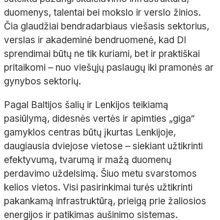
duomenys, talentai bei mokslo ir verslo žinios.
Čia glaudžiai bendradarbiaus viešasis sektorius,
verslas ir akademinė bendruomenė, kad DI
sprendimai būtų ne tik kuriami, bet ir praktiškai
pritaikomi – nuo viešųjų paslaugų iki pramonės ar
gynybos sektorių.
Pagal Baltijos šalių ir Lenkijos teikiamą
pasiūlymą, didesnės vertės ir apimties „giga“
gamyklos centras būtų įkurtas Lenkijoje,
daugiausia dviejose vietose – siekiant užtikrinti
efektyvumą, tvarumą ir mažą duomenų
perdavimo uždelsimą. Šiuo metu svarstomos
kelios vietos. Visi pasirinkimai turės užtikrinti
pakankamą infrastruktūrą, prieigą prie žaliosios
energijos ir patikimas aušinimo sistemas.