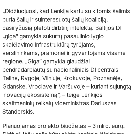
„Didžiuojuosi, kad Lenkija kartu su kitomis šalimis
buria šalių ir suinteresuotų šalių koaliciją,
pasiryžusią plėtoti dirbtinį intelektą. Baltijos DI
„giga“ gamykla sukurtų pasaulinio lygio
skaičiavimo infrastruktūrą tyrėjams,
verslininkams, pramonei ir gyventojams visame
regione. „Giga“ gamykla glaudžiai
bendradarbiautų su nacionaliniais DI centrais
Taline, Rygoje, Vilniuje, Krokuvoje, Poznanėje,
Gdanske, Vroclave ir Varšuvoje – kuriant sujungtą
inovacijų ekosistemą“, – teigė Lenkijos
skaitmeninių reikalų viceministras Dariuszas
Standerskis.
Planuojamas projekto biudžetas – 3 mlrd. eurų.