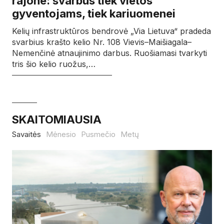
rajone: svarbus tiek vietos
gyventojams, tiek kariuomenei
Kelių infrastruktūros bendrovė „Via Lietuva“ pradeda
svarbius krašto kelio Nr. 108 Vievis–Maišiagala–
Nemenčinė atnaujinimo darbus. Ruošiamasi tvarkyti
tris šio kelio ruožus,…
SKAITOMIAUSIA
Savaitės
Mėnesio
Pusmečio
Metų