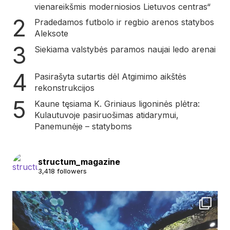
vienareikšmis moderniosios Lietuvos centras“
Pradedamos futbolo ir regbio arenos statybos
Aleksote
Siekiama valstybės paramos naujai ledo arenai
Pasirašyta sutartis dėl Atgimimo aikštės
rekonstrukcijos
Kaune tęsiama K. Griniaus ligoninės plėtra:
Kulautuvoje pasiruošimas atidarymui,
Panemunėje – statyboms
structum_magazine
3,418 followers