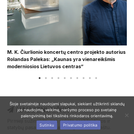
M. K. Čiurlionio koncertų centro projekto autorius
Rolandas Palekas: „Kaunas yra vienareikšmis
moderniosios Lietuvos centras“
Šioje svetainėje naudojami slapukai, siekiant užtikrinti sklandų
NAUJIENLAIŠKIS
jos naudojimą, veikimą, naršymo proceso po svetainę
palengvinimą bei tikslinės rinkodaros orientavimą.
Pirmieji sužinokite, kas vyksta architektūros ir
Sutinku
Privatumo politika
statybų pasaulyje! Naujienas gaukite el. paštu.