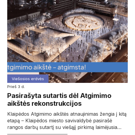
Viešosios erdvės
prieš 3 d.
Pasirašyta sutartis dėl Atgimimo
aikštės rekonstrukcijos
Klaipėdos Atgimimo aikštės atnaujinimas žengia į kitą
etapą – Klaipėdos miesto savivaldybė pasirašė
rangos darbų sutartį su viešąjį pirkimą laimėjusia…