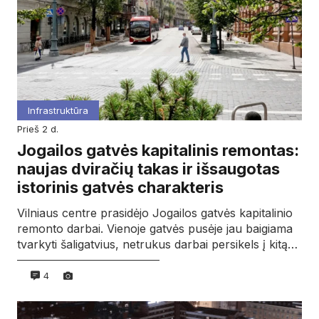
Infrastruktūra
prieš 2 d.
Jogailos gatvės kapitalinis remontas:
naujas dviračių takas ir išsaugotas
istorinis gatvės charakteris
Vilniaus centre prasidėjo Jogailos gatvės kapitalinio
remonto darbai. Vienoje gatvės pusėje jau baigiama
tvarkyti šaligatvius, netrukus darbai persikels į kitą…
4