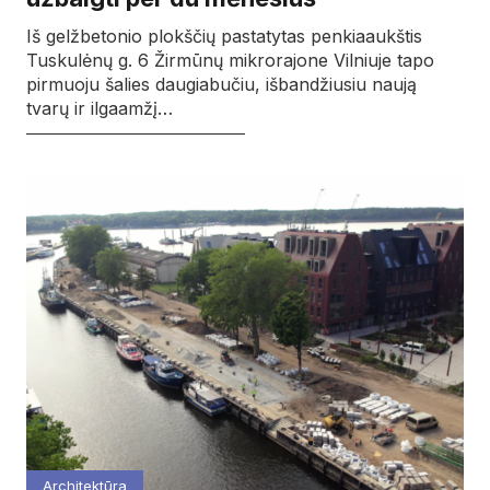
Iš gelžbetonio plokščių pastatytas penkiaaukštis
Tuskulėnų g. 6 Žirmūnų mikrorajone Vilniuje tapo
pirmuoju šalies daugiabučiu, išbandžiusiu naują
tvarų ir ilgaamžį…
Architektūra