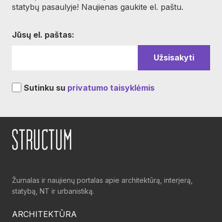
statybų pasaulyje! Naujienas gaukite el. paštu.
Jūsų el. paštas:
Sutinku su
privatumo taisyklėmis
Žurnalas ir naujienų portalas apie architektūrą, interjerą,
statybą, NT ir urbanistiką.
ARCHITEKTŪRA