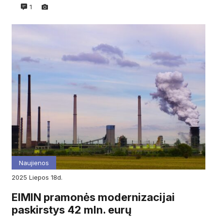
1
Naujienos
2025
liepos
18d.
EIMIN pramonės modernizacijai
paskirstys 42 mln. eurų