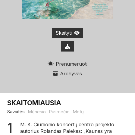
Skaityti
Prenumeruoti
Archyvas
SKAITOMIAUSIA
Savaitės
Mėnesio
Pusmečio
Metų
M. K. Čiurlionio koncertų centro projekto
autorius Rolandas Palekas: „Kaunas yra