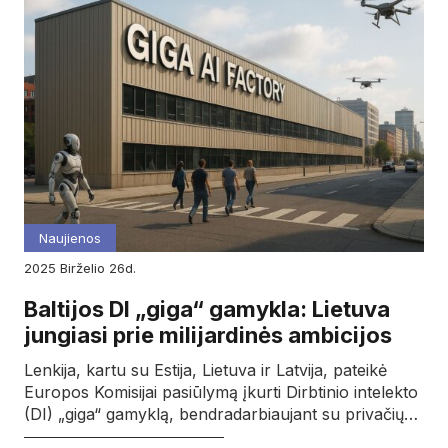
Naujienos
2025
birželio
26d.
Baltijos DI „giga“ gamykla: Lietuva
jungiasi prie milijardinės ambicijos
Lenkija, kartu su Estija, Lietuva ir Latvija, pateikė
Europos Komisijai pasiūlymą įkurti Dirbtinio intelekto
(DI) „giga“ gamyklą, bendradarbiaujant su privačių…