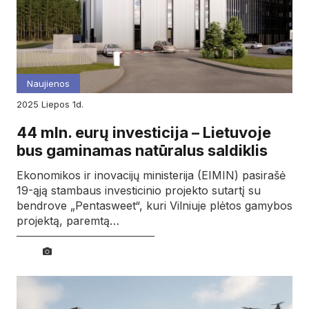
Naujienos
2025
liepos
1d.
44 mln. eurų investicija – Lietuvoje
bus gaminamas natūralus saldiklis
Ekonomikos ir inovacijų ministerija (EIMIN) pasirašė
19-ąją stambaus investicinio projekto sutartį su
bendrove „Pentasweet“, kuri Vilniuje plėtos gamybos
projektą, paremtą…