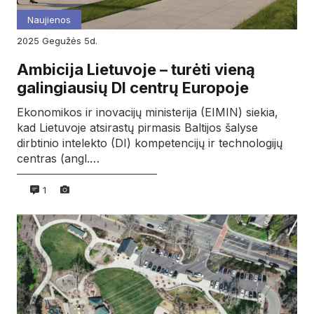
Naujienos
2025
gegužės
5d.
Ambicija Lietuvoje – turėti vieną
galingiausių DI centrų Europoje
Ekonomikos ir inovacijų ministerija (EIMIN) siekia,
kad Lietuvoje atsirastų pirmasis Baltijos šalyse
dirbtinio intelekto (DI) kompetencijų ir technologijų
centras (angl.…
1