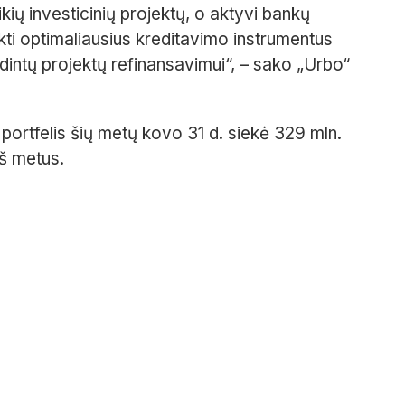
ikių investicinių projektų, o aktyvi bankų
kti optimaliausius kreditavimo instrumentus
ndintų projektų
refinansavimui
“, – sako
„Urbo“
portfelis šių metų kovo 31 d. siekė 329 mln.
eš metus.