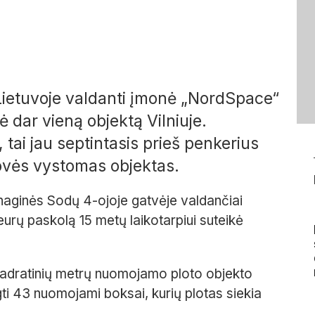
ietuvoje valdanti
įmonė
„
NordSpace
“
lė
dar vieną objektą Vilniuje
.
 t
ai jau
septintasis
prieš
penkerius
rovės
vystomas
objektas
.
naginės
S
odų 4-ojoje gatvėje
valdančiai
 eurų paskolą
15 metų laikotarpiui
suteikė
adratinių metrų nuomojamo ploto objekto
gti
43
nuomojami boksai
, kuri
ų
plotas siek
ia