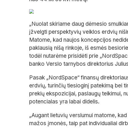
„
Nuolat skiriame daug dėmesio smulkiam 
įžvelgti perspektyvių veiklos erdvių
niš
Matome, kad
naujos koncepcijos nedide
paklausią
nišą rinkoje,
iš esmės
besiorie
todėl nutarėme prisidėti prie
„
NordSpac
banko
Verslo tarnybos direktorius
Juliu
Pasak
„
NordSpace
“
finansų direktoria
erdvių, turinčių tiesioginį patekimą
bei
t
prekių ekspozicijai, paslaugų teikimui
potencialas yra labai didelis.
„
Augant lietuvių verslumui
matome, kad
mažos
įmonės
,
taip pat
individuali
ai
dir