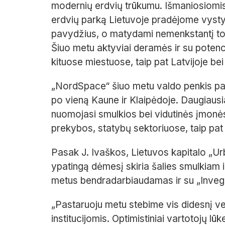
modernių
erdvių trūkumu.
Išmaniosiomi
erdvių
parką
Lietuvo
je pradėjome vysty
pavydžius,
o matydami nemenkstantį tok
Šiuo metu aktyviai deramės ir su potenci
kituose miestuose, taip pat Latvijoje bei
„
NordSpace
“ šiuo metu valdo
penkis
pa
po vieną
Kaune
ir
Klaipėdoje
.
Daugiausi
nuomojasi smulkios bei vidutinės įmonės
prekybos
, statybų sektoriuose
, taip pa
Pasak J. Ivaškos,
Lietuvos
kapitalo „Ur
ypatingą dėmesį skiria šalies smulkiam ir
metus bendradarbiaudamas ir su „Invega“ 
„
Pastaruoju metu stebime vis didesnį ver
institucijomis. Optimistiniai vartotojų lū