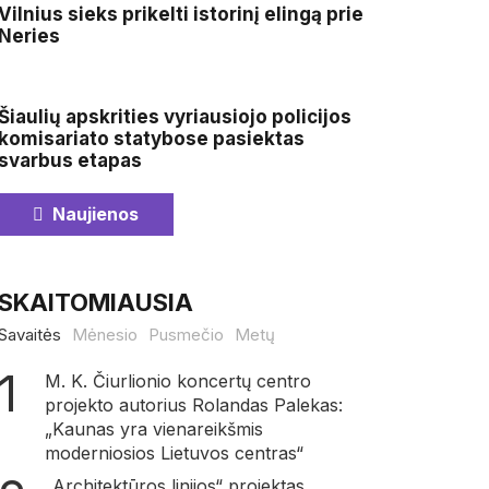
Vilnius sieks prikelti istorinį elingą prie
Neries
Šiaulių apskrities vyriausiojo policijos
komisariato statybose pasiektas
svarbus etapas
Naujienos
SKAITOMIAUSIA
Savaitės
Mėnesio
Pusmečio
Metų
M. K. Čiurlionio koncertų centro
projekto autorius Rolandas Palekas:
„Kaunas yra vienareikšmis
moderniosios Lietuvos centras“
„Architektūros linijos“ projektas