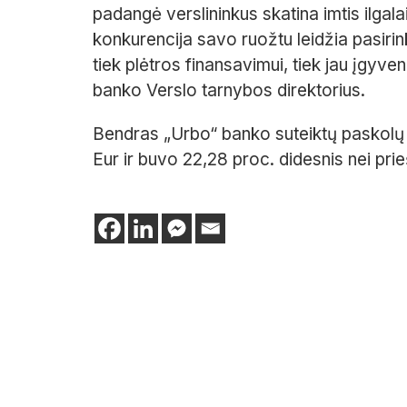
padangė verslininkus skatina imtis ilgala
konkurencija savo ruožtu leidžia pasirin
tiek plėtros finansavimui, tiek jau įgyve
banko Verslo tarnybos
direktorius
.
Be
ndras
„Urbo“
banko suteiktų paskolų 
Eur ir buvo
22,28
proc. didesnis nei pri