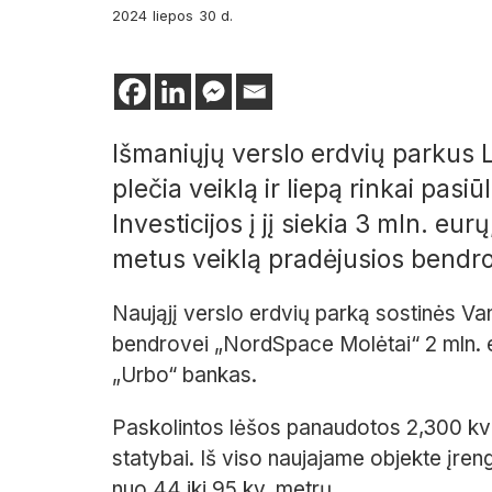
2024
liepos
30 d.
I
šmaniųjų verslo erdvių parkus L
plečia veiklą ir
liepą rinkai pasiū
Investicijos į jį siek
ia
3
mln. eurų,
metus veiklą pradėjusios bend
Naująjį
verslo erdvių parką
sostinės Va
bendrovei „
NordSpace
Molėtai“
2 mln.
„Urbo
“
bankas.
Paskolintos lėšos
panaudotos
2,
300
kv
statybai.
Iš viso naujajame objekte
įren
nuo
44
iki
95
kv. metrų.