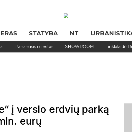
JERAS
STATYBA
NT
URBANISTIK
ai
Išmanusis miestas
SHOWROOM
Tinklalaidė 
 į verslo erdvių parką
mln. eurų