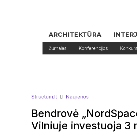
ARCHITEKTŪRA
INTER
Žurnalas
Konferencijos
Konkurs
Structum.lt
Naujienos
Bendrovė „NordSpace“
Vilniuje investuoja 3 