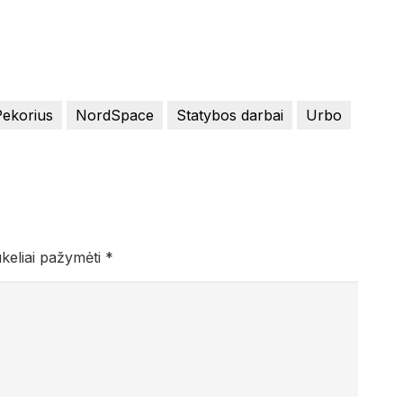
ekorius
NordSpace
Statybos darbai
Urbo
ukeliai pažymėti
*