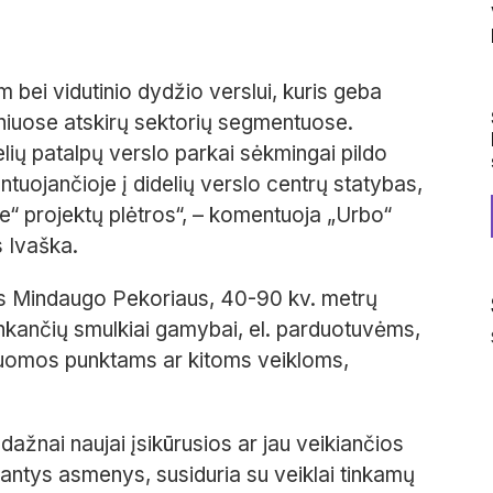
bei vidutinio dydžio verslui,
kuris geba
iniuose
atskirų sektorių segmentuose.
lių patalpų versl
o
parkai sėkmingai pildo
ntuojančioje į didelių verslo centrų statybas,
e
“
projektų plėtros
“, –
komentuoja „Urbo“
s Ivaška.
us
Mindaug
o
Pekori
a
us
,
40-90
kv. metrų
inkančių
smulkiai ga
m
ybai,
el. parduotuvėms,
, nuomos punktams
ar kitoms veikloms
,
 d
ažnai naujai įsikūrusios
ar jau
veikiančios
bantys asmenys
,
susiduria su veiklai tinkamų