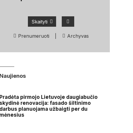
Skaityti
Prenumeruoti
|
Archyvas
Naujienos
Pradėta pirmojo Lietuvoje daugiabučio
skydinė renovacija: fasado šiltinimo
darbus planuojama užbaigti per du
mėnesius