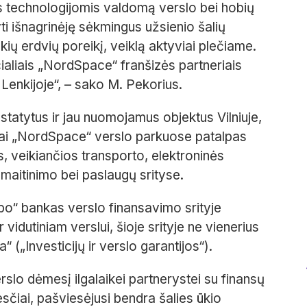
s technologijomis valdomą vers
l
o bei hobių
ti
išnagrinėję sėkmingus užsienio šalių
ių erdvių poreikį, veiklą
aktyviai
plečiame
.
aliais „
NordSpace
“ franšizės partneriais
 Lenkijoje
“,
–
sako
M.
Pekorius
.
statytus ir jau nuomojamus objektus Vilniuje
,
ai
„
NordSpace
“ verslo parkuose
patalpas
, veikiančios transporto, elektroninės
t maitinimo bei paslaugų srityse
.
bo“ bankas verslo finansavimo srityje
 vidutiniam verslui, šioje srityje
ne vienerius
(„Investicijų ir verslo garantijos“).
slo dėmesį ilgalaikei partnerystei su finansų
kesčiai, pašviesėjusi bendra šalies ūkio