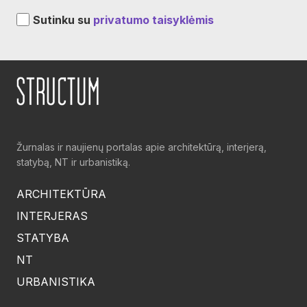
Sutinku su
privatumo taisyklėmis
Žurnalas ir naujienų portalas apie architektūrą, interjerą,
statybą, NT ir urbanistiką.
ARCHITEKTŪRA
INTERJERAS
STATYBA
NT
URBANISTIKA