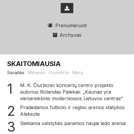
Prenumeruoti
Archyvas
SKAITOMIAUSIA
Savaitės
Mėnesio
Pusmečio
Metų
M. K. Čiurlionio koncertų centro projekto
autorius Rolandas Palekas: „Kaunas yra
vienareikšmis moderniosios Lietuvos centras“
Pradedamos futbolo ir regbio arenos statybos
Aleksote
Siekiama valstybės paramos naujai ledo arenai