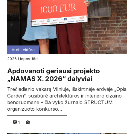
Architektūra
2026
liepos
16d.
Apdovanoti geriausi projekto
„NAMAS X. 2026“ dalyviai
Trečiadienio vakarą Vilniuje, išskirtinėje erdvėje „Opia
Garden“, susibūrė architektūros ir interjero dizaino
bendruomenė – čia vyko žurnalo STRUCTUM
organizuoto konkurso…
1