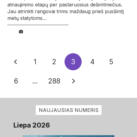
atnaujinimo etapų per pastaruosius dešimtmečius.
Jau atrinkti rangovai trims maždaug prieš pusšimtį
metų statytoms…
1
2
3
4
5
6
…
288
NAUJAUSIAS NUMERIS
Liepa 2026