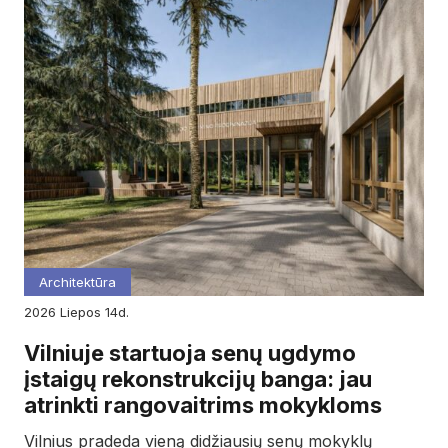
Architektūra
2026
liepos
14d.
Vilniuje startuoja senų ugdymo
įstaigų rekonstrukcijų banga: jau
atrinkti rangovaitrims mokykloms
Vilnius pradeda vieną didžiausių senų mokyklų