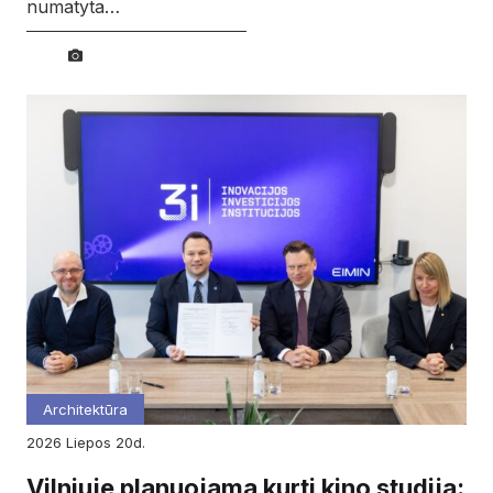
numatyta…
Architektūra
2026
liepos
20d.
Vilniuje planuojama kurti kino studija: