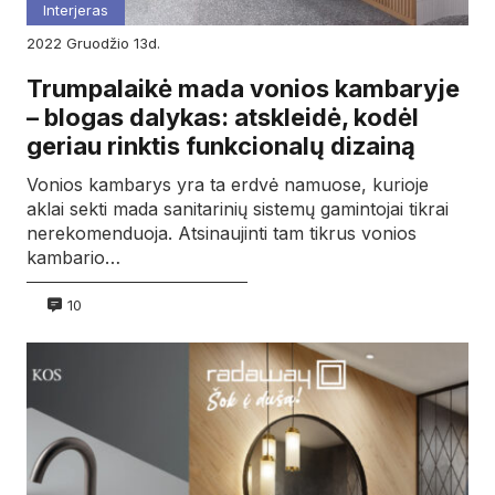
Interjeras
2022
gruodžio
13d.
Trumpalaikė mada vonios kambaryje
– blogas dalykas: atskleidė, kodėl
geriau rinktis funkcionalų dizainą
Vonios kambarys yra ta erdvė namuose, kurioje
aklai sekti mada sanitarinių sistemų gamintojai tikrai
nerekomenduoja. Atsinaujinti tam tikrus vonios
kambario…
10