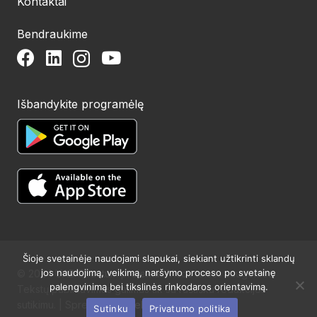
Kontaktai
Bendraukime
Išbandykite programėlę
Šioje svetainėje naudojami slapukai, siekiant užtikrinti sklandų
jos naudojimą, veikimą, naršymo proceso po svetainę
© 2024 UAB Structum projektai. Visos teisės saugomos.
palengvinimą bei tikslinės rinkodaros orientavimą.
Tekstų publikavimas galimas tik su raštišku redakcijos
sutikimu. | Sprendimas:
Websty
Sutinku
Privatumo politika