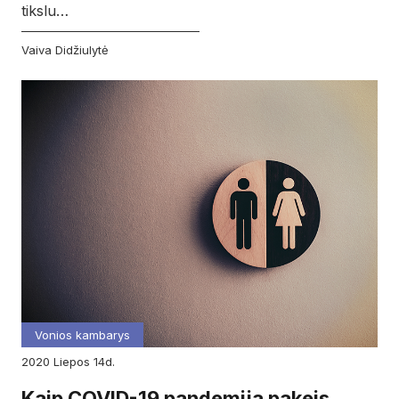
tikslu…
Vaiva Didžiulytė
Vonios kambarys
2020
liepos
14d.
Kaip COVID-19 pandemija pakeis