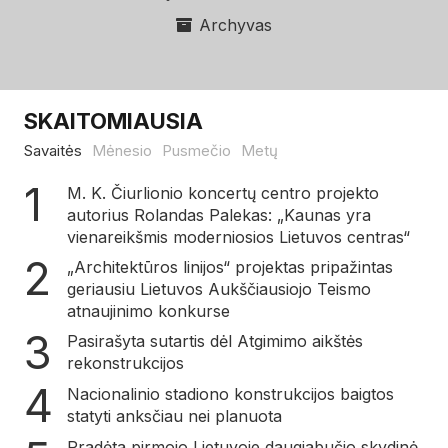
Archyvas
SKAITOMIAUSIA
Savaitės
Mėnesio
Pusmečio
Metų
M. K. Čiurlionio koncertų centro projekto
autorius Rolandas Palekas: „Kaunas yra
vienareikšmis moderniosios Lietuvos centras“
„Architektūros linijos“ projektas pripažintas
geriausiu Lietuvos Aukščiausiojo Teismo
atnaujinimo konkurse
Pasirašyta sutartis dėl Atgimimo aikštės
rekonstrukcijos
Nacionalinio stadiono konstrukcijos baigtos
statyti anksčiau nei planuota
Pradėta pirmojo Lietuvoje daugiabučio skydinė