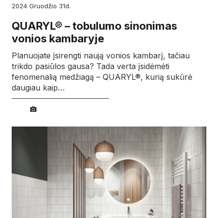
2024
gruodžio
31d.
QUARYL® – tobulumo sinonimas
vonios kambaryje
Planuojate įsirengti naują vonios kambarį, tačiau
trikdo pasiūlos gausa? Tada verta įsidėmėti
fenomenalią medžiagą – QUARYL®, kurią sukūrė
daugiau kaip…