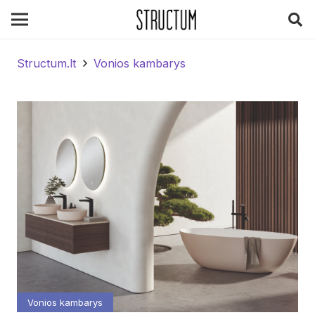
Structum.lt
Vonios kambarys
Vonios kambarys