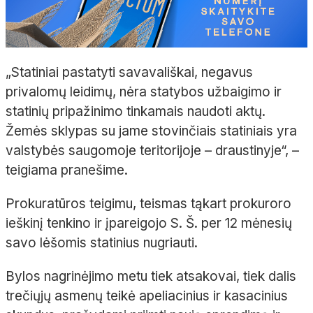
„Statiniai pastatyti savavališkai, negavus
privalomų leidimų, nėra statybos užbaigimo ir
statinių pripažinimo tinkamais naudoti aktų.
Žemės sklypas su jame stovinčiais statiniais yra
valstybės saugomoje teritorijoje – draustinyje“, –
teigiama pranešime.
Prokuratūros teigimu, teismas tąkart prokuroro
ieškinį tenkino ir įpareigojo S. Š. per 12 mėnesių
savo lėšomis statinius nugriauti.
Bylos nagrinėjimo metu tiek atsakovai, tiek dalis
trečiųjų asmenų teikė apeliacinius ir kasacinius