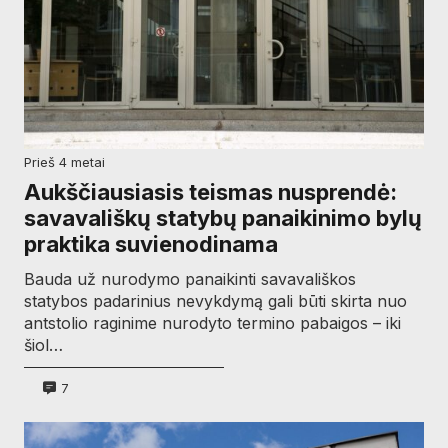
prieš 4 metai
Aukščiausiasis teismas nusprendė:
savavališkų statybų panaikinimo bylų
praktika suvienodinama
Bauda už nurodymo panaikinti savavališkos
statybos padarinius nevykdymą gali būti skirta nuo
antstolio raginime nurodyto termino pabaigos – iki
šiol…
7