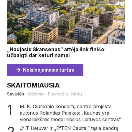
„Naujasis Skansenas“ artėja link finišo:
užbaigti dar keturi namai
Nekilnojamasis turtas
SKAITOMIAUSIA
Savaitės
Mėnesio
Pusmečio
Metų
M. K. Čiurlionio koncertų centro projekto
autorius Rolandas Palekas: „Kaunas yra
vienareikšmis moderniosios Lietuvos centras“
„YIT Lietuva“ ir „EfTEN Capital“ tęsia bendrą