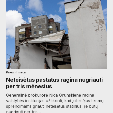
prieš 4 metai
Neteisėtus pastatus ragina nugriauti
per tris mėnesius
Generalinė prokurorė Nida Grunskienė ragina
valstybės institucijas užtikrinti, kad įsiteisėjus teismų
sprendimams griauti neteisėtus statinius, jie būtų
nugriauti per tris…