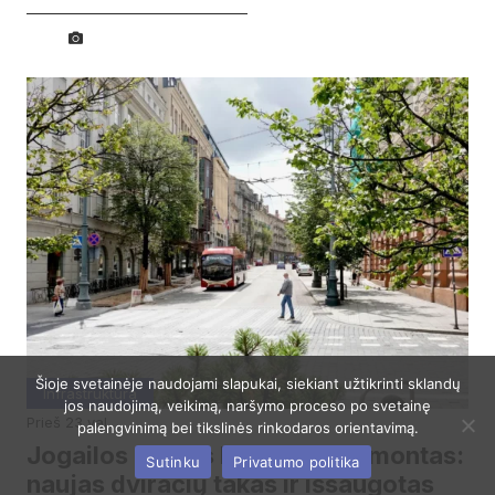
Šioje svetainėje naudojami slapukai, siekiant užtikrinti sklandų
Infrastruktūra
jos naudojimą, veikimą, naršymo proceso po svetainę
prieš 23 val
palengvinimą bei tikslinės rinkodaros orientavimą.
Jogailos gatvės kapitalinis remontas:
Sutinku
Privatumo politika
naujas dviračių takas ir išsaugotas