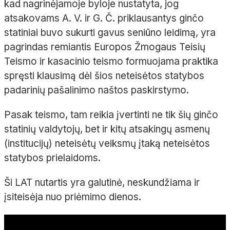
kad nagrinėjamoje byloje nustatyta, jog
atsakovams A. V. ir G. Č. priklausantys ginčo
statiniai buvo sukurti gavus seniūno leidimą, yra
pagrindas remiantis Europos Žmogaus Teisių
Teismo ir kasacinio teismo formuojama praktika
spręsti klausimą dėl šios neteisėtos statybos
padarinių pašalinimo naštos paskirstymo.
Pasak teismo, tam reikia įvertinti ne tik šių ginčo
statinių valdytojų, bet ir kitų atsakingų asmenų
(institucijų) neteisėtų veiksmų įtaką neteisėtos
statybos prielaidoms.
Ši LAT nutartis yra galutinė, neskundžiama ir
įsiteisėja nuo priėmimo dienos.