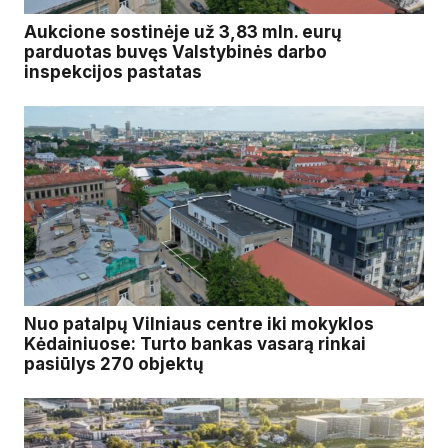
Aukcione sostinėje už 3,83 mln. eurų
parduotas buvęs Valstybinės darbo
inspekcijos pastatas
Nuo patalpų Vilniaus centre iki mokyklos
Kėdainiuose: Turto bankas vasarą rinkai
pasiūlys 270 objektų