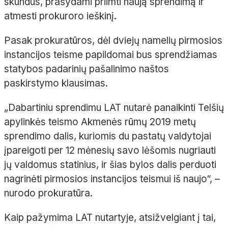
skundus, prašydami priimti naują sprendimą ir
atmesti prokuroro ieškinį.
Pasak prokuratūros, dėl dviejų namelių pirmosios
instancijos teisme papildomai bus sprendžiamas
statybos padarinių pašalinimo naštos
paskirstymo klausimas.
„Dabartiniu sprendimu LAT nutarė panaikinti Telšių
apylinkės teismo Akmenės rūmų 2019 metų
sprendimo dalis, kuriomis du pastatų valdytojai
įpareigoti per 12 mėnesių savo lėšomis nugriauti
jų valdomus statinius, ir šias bylos dalis perduoti
nagrinėti pirmosios instancijos teismui iš naujo“, –
nurodo prokuratūra.
Kaip pažymima LAT nutartyje, atsižvelgiant į tai,