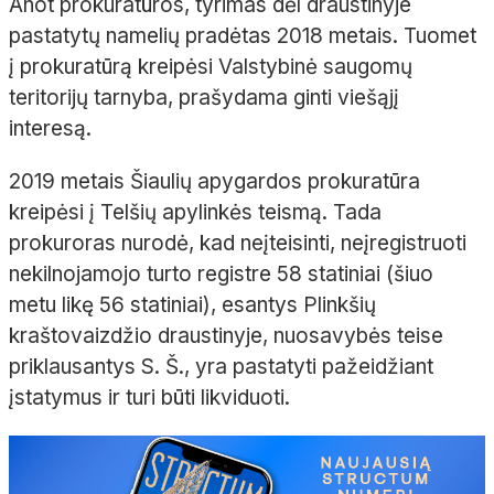
Anot prokuratūros, tyrimas dėl draustinyje
pastatytų namelių pradėtas 2018 metais. Tuomet
į prokuratūrą kreipėsi Valstybinė saugomų
teritorijų tarnyba, prašydama ginti viešąjį
interesą.
2019 metais Šiaulių apygardos prokuratūra
kreipėsi į Telšių apylinkės teismą. Tada
prokuroras nurodė, kad neįteisinti, neįregistruoti
nekilnojamojo turto registre 58 statiniai (šiuo
metu likę 56 statiniai), esantys Plinkšių
kraštovaizdžio draustinyje, nuosavybės teise
priklausantys S. Š., yra pastatyti pažeidžiant
įstatymus ir turi būti likviduoti.