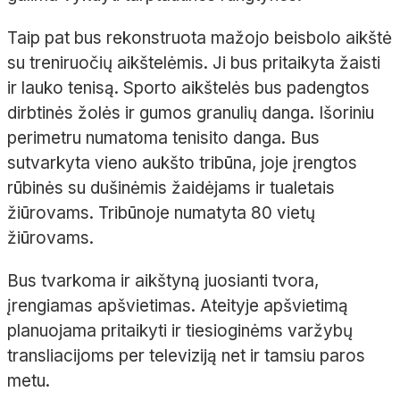
Taip pat bus rekonstruota mažojo beisbolo aikštė
su treniruočių aikštelėmis. Ji bus pritaikyta žaisti
ir lauko tenisą. Sporto aikštelės bus padengtos
dirbtinės žolės ir gumos granulių danga. Išoriniu
perimetru numatoma tenisito danga. Bus
sutvarkyta vieno aukšto tribūna, joje įrengtos
rūbinės su dušinėmis žaidėjams ir tualetais
žiūrovams. Tribūnoje numatyta 80 vietų
žiūrovams.
Bus tvarkoma ir aikštyną juosianti tvora,
įrengiamas apšvietimas. Ateityje apšvietimą
planuojama pritaikyti ir tiesioginėms varžybų
transliacijoms per televiziją net ir tamsiu paros
metu.