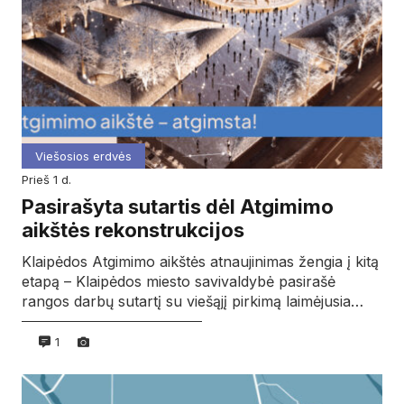
Viešosios erdvės
prieš 1 d.
Pasirašyta sutartis dėl Atgimimo
aikštės rekonstrukcijos
Klaipėdos Atgimimo aikštės atnaujinimas žengia į kitą
etapą – Klaipėdos miesto savivaldybė pasirašė
rangos darbų sutartį su viešąjį pirkimą laimėjusia…
1