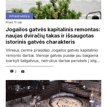
Infrastruktūra
prieš 11 val
Jogailos gatvės kapitalinis remontas:
naujas dviračių takas ir išsaugotas
istorinis gatvės charakteris
Vilniaus centre prasidėjo Jogailos gatvės kapitalinio
remonto darbai. Vienoje gatvės pusėje jau baigiama
tvarkyti šaligatvius, netrukus darbai persikels į kitą…
2