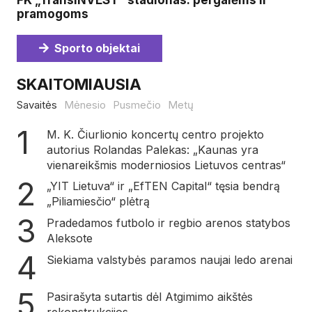
FK „TransINVEST“ stadionas: pergalėms ir
pramogoms
Sporto objektai
SKAITOMIAUSIA
Savaitės
Mėnesio
Pusmečio
Metų
M. K. Čiurlionio koncertų centro projekto
autorius Rolandas Palekas: „Kaunas yra
vienareikšmis moderniosios Lietuvos centras“
„YIT Lietuva“ ir „EfTEN Capital“ tęsia bendrą
„Piliamiesčio“ plėtrą
Pradedamos futbolo ir regbio arenos statybos
Aleksote
Siekiama valstybės paramos naujai ledo arenai
Pasirašyta sutartis dėl Atgimimo aikštės
rekonstrukcijos