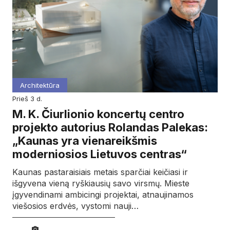
Architektūra
prieš 3 d.
M. K. Čiurlionio koncertų centro
projekto autorius Rolandas Palekas:
„Kaunas yra vienareikšmis
moderniosios Lietuvos centras“
Kaunas pastaraisiais metais sparčiai keičiasi ir
išgyvena vieną ryškiausių savo virsmų. Mieste
įgyvendinami ambicingi projektai, atnaujinamos
viešosios erdvės, vystomi nauji…