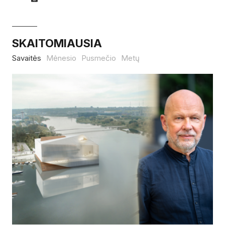
SKAITOMIAUSIA
Savaitės
Mėnesio
Pusmečio
Metų