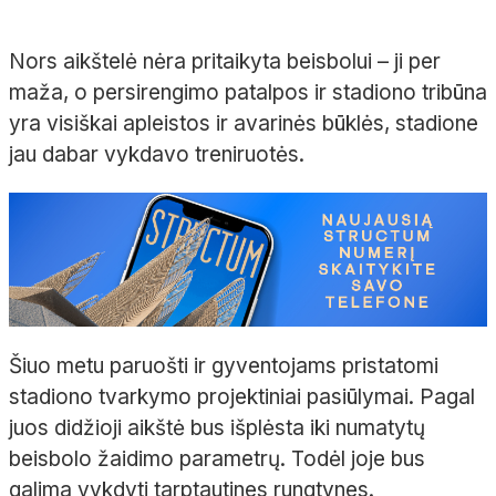
Nors aikštelė nėra pritaikyta beisbolui – ji per
maža, o persirengimo patalpos ir stadiono tribūna
yra visiškai apleistos ir avarinės būklės, stadione
jau dabar vykdavo treniruotės.
Šiuo metu paruošti ir gyventojams pristatomi
stadiono tvarkymo projektiniai pasiūlymai. Pagal
juos didžioji aikštė bus išplėsta iki numatytų
beisbolo žaidimo parametrų. Todėl joje bus
galima vykdyti tarptautines rungtynes.