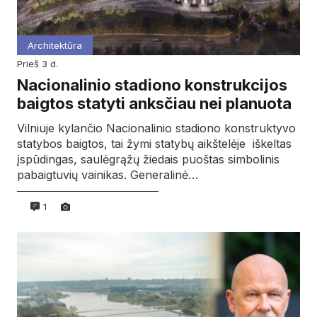
Architektūra
prieš 3 d.
Nacionalinio stadiono konstrukcijos
baigtos statyti anksčiau nei planuota
Vilniuje kylančio Nacionalinio stadiono konstruktyvo
statybos baigtos, tai žymi statybų aikštelėje iškeltas
įspūdingas, saulėgrąžų žiedais puoštas simbolinis
pabaigtuvių vainikas. Generalinė…
1