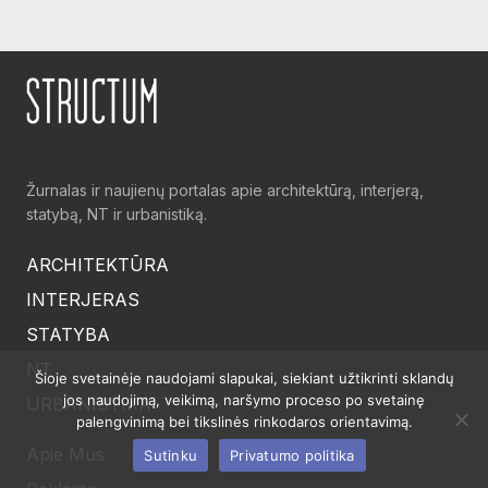
Žurnalas ir naujienų portalas apie architektūrą, interjerą,
statybą, NT ir urbanistiką.
ARCHITEKTŪRA
INTERJERAS
STATYBA
NT
Šioje svetainėje naudojami slapukai, siekiant užtikrinti sklandų
jos naudojimą, veikimą, naršymo proceso po svetainę
URBANISTIKA
palengvinimą bei tikslinės rinkodaros orientavimą.
Apie Mus
Sutinku
Privatumo politika