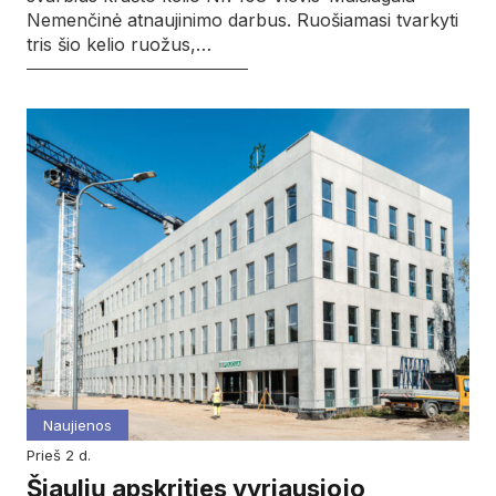
Nemenčinė atnaujinimo darbus. Ruošiamasi tvarkyti
tris šio kelio ruožus,…
Naujienos
prieš 2 d.
Šiaulių apskrities vyriausiojo