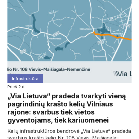
Infrastruktūra
prieš 2 d.
„Via Lietuva“ pradeda tvarkyti vieną
pagrindinių krašto kelių Vilniaus
rajone: svarbus tiek vietos
gyventojams, tiek kariuomenei
Kelių infrastruktūros bendrovė „Via Lietuva“ pradeda
svarbius krašto kelio Nr. 108 Vievis–Maišiagala–