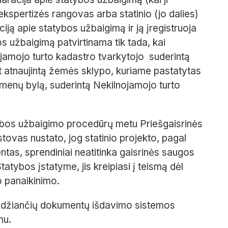
 ekspertizės rangovas arba statinio (jo dalies)
iją apie statybos užbaigimą ir ją įregistruoja
os užbaigimą patvirtinama tik tada, kai
ojamojo turto kadastro tvarkytojo suderintą
t atnaujintą žemės sklypo, kuriame pastatytas
menų bylą, suderintą Nekilnojamojo turto
tatybos užbaigimo procedūrų metu Priešgaisrinės
ovas nustato, jog statinio projekto, pagal
ntas, sprendiniai neatitinka gaisrinės saugos
atybos įstatyme, jis kreipiasi į teismą dėl
o panaikinimo.
 leidžiančių dokumentų išdavimo sistemos
mu.