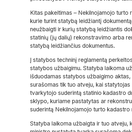
Kitas pakeitimas – Nekilnojamojo turto r
kurie turint statybą leidžiantį dokumentą 
neužbaigti ir kurių statybą leidžiantis 
statinių (jų dalių) rekonstravimo arba r
statybą leidžiančius dokumentus.
Į statybos techninį reglamentą perkelto
statybos užbaigimu. Statyba laikoma užba
išduodamas statybos užbaigimo aktas, k
surašomas tik tuo atveju, kai statytojas
tvarkytojo suderintą statinio kadastro 
sklypo, kuriame pastatytas ar rekonstr
suderintą Nekilnojamojo turto kadastro
Statyba laikoma užbaigta ir tuo atveju, 
ministro nustatyta tvarka surašoma dekl