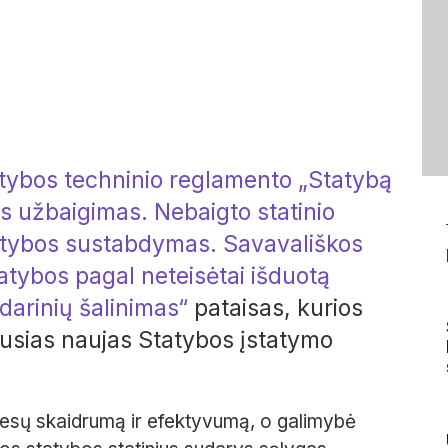
tybos techninio reglamento „Statybą
s užbaigimas. Nebaigto statinio
tatybos sustabdymas. Savavališkos
atybos pagal neteisėtai išduotą
darinių šalinimas“
pataisas, kurios
jusias naujas Statybos įstatymo
ocesų skaidrumą ir efektyvumą, o galimybė