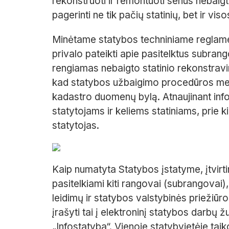
rekonstruoti ir remontuoti senus nebaig
pagerinti ne tik pačių statinių, bet ir vi
Minėtame statybos techniniame reglame
privalo pateikti apie pasitelktus subrango
rengiamas nebaigto statinio rekonstravi
kad statybos užbaigimo procedūros metu
kadastro duomenų bylą. Atnaujinant info
statytojams ir keliems statiniams, prie ki
statytojas.
Kaip numatyta Statybos įstatyme, įtvirt
pasitelkiami kiti rangovai (subrangovai),
leidimų ir statybos valstybinės priežiūr
įrašyti tai į elektroninį statybos darbų
„Infostatyba“. Vienoje statybvietėje ta