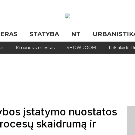
JERAS
STATYBA
NT
URBANISTIK
ai
Išmanusis miestas
SHOWROOM
Tinklalaidė 
tybos įstatymo nuostatos
procesų skaidrumą ir