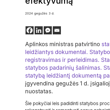
efektyvumą
2024
gegužės
3 d.
Aplinkos ministras patvirtino
sta
leidžiantys dokumentai. Statybo
registravimas ir perleidimas. S
statybos padarinių šalinimas. St
statybą leidžiantį dokumentą pa
įgyvendina gegužės 1 d. įsigalio
nuostatas.
Šie pokyčiai leis padidinti statybos pr