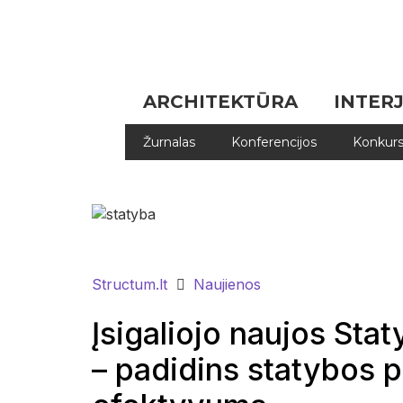
ARCHITEKTŪRA
INTER
Žurnalas
Konferencijos
Konkurs
Structum.lt
Naujienos
Įsigaliojo naujos Sta
– padidins statybos 