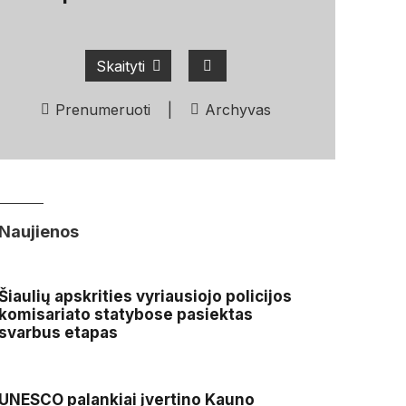
Skaityti
Prenumeruoti
|
Archyvas
Naujienos
Šiaulių apskrities vyriausiojo policijos
komisariato statybose pasiektas
svarbus etapas
UNESCO palankiai įvertino Kauno