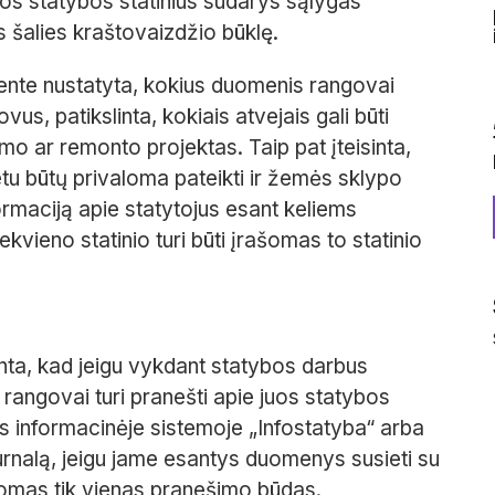
tos statybos statinius sudarys sąlygas
sos šalies kraštovaizdžio būklę.
nte nustatyta, kokius duomenis rangovai
vus, patikslinta, kokiais atvejais gali būti
mo ar remonto projektas. Taip pat įteisinta,
 būtų privaloma pateikti ir žemės sklypo
rmaciją apie statytojus esant keliems
ekvieno statinio turi būti įrašomas to statinio
inta, kad jeigu vykdant statybos darbus
 rangovai turi pranešti apie juos statybos
os informacinėje sistemoje „Infostatyba“ arba
 žurnalą, jeigu jame esantys duomenys susieti su
ikomas tik vienas pranešimo būdas.