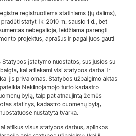
egistre registruotiems statiniams (jų dalims),
pradėti statyti iki 2010 m. sausio 1 d., bet
dokumentas nebegalioja, leidžiama parengti
emonto projektus, aprašus ir pagal juos gauti
s Statybos įstatymo nuostatos, susijusios su
igta, kai atliekami visi statybos darbai ir
ai jis privalomas. Statybos užbaigimo aktas
 pateikia Nekilnojamojo turto kadastro
duomenų bylą, taip pat atnaujintą žemės
uotas statinys, kadastro duomenų bylą,
 nuostatuose nustatyta tvarka.
kai atlikus visus statybos darbus, aplinkos
aracija apie statybos užbaigimą (kai ji