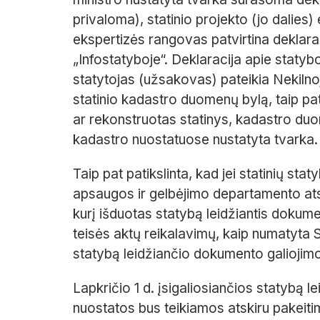
privaloma), statinio projekto (jo dalies)
ekspertizės rangovas patvirtina deklarac
„Infostatyboje“. Deklaracija apie statyb
statytojas (užsakovas) pateikia Nekiln
statinio kadastro duomenų bylą, taip pa
ar rekonstruotas statinys, kadastro duo
kadastro nuostatuose nustatyta tvarka.
Taip pat patikslinta, kad jei statinių s
apsaugos ir gelbėjimo departamento atst
kurį išduotas statybą leidžiantis dokume
teisės aktų reikalavimų, kaip numatyta St
statybą leidžiančio dokumento galiojim
Lapkričio 1 d. įsigaliosiančios statybą
nuostatos bus teikiamos atskiru pakeiti