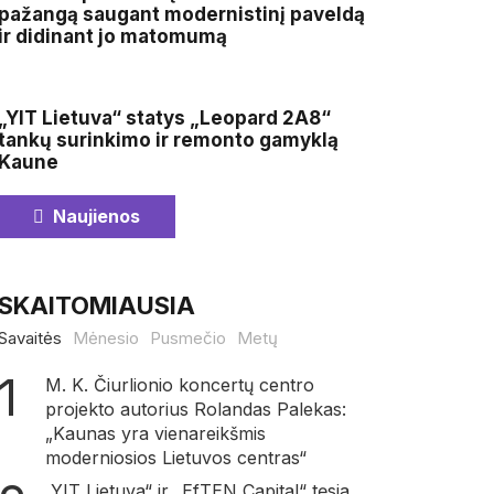
pažangą saugant modernistinį paveldą
ir didinant jo matomumą
„YIT Lietuva“ statys „Leopard 2A8“
tankų surinkimo ir remonto gamyklą
Kaune
Naujienos
SKAITOMIAUSIA
Savaitės
Mėnesio
Pusmečio
Metų
M. K. Čiurlionio koncertų centro
projekto autorius Rolandas Palekas:
„Kaunas yra vienareikšmis
moderniosios Lietuvos centras“
„YIT Lietuva“ ir „EfTEN Capital“ tęsia