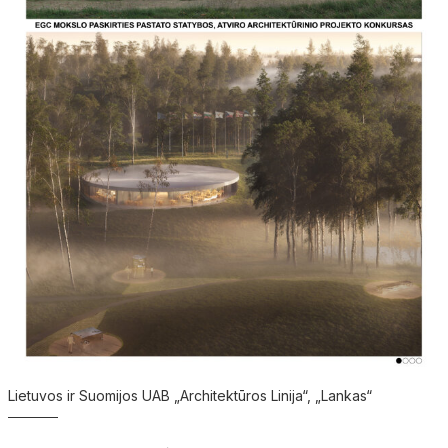
Lietuvos ir Suomijos UAB „Architektūros Linija“, „Lankas“