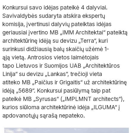
Konkursui savo idėjas pateikė 4 dalyviai.
Savivaldybės sudaryta atskira ekspertų
komisija, įvertinusi dalyvių pateiktas idėjas
geriausiai įvertino MB „IMM Architektai“ pateiktą
architektūrinę idėją su devizu „Terra“, kuri
surinkusi didžiausią balų skaičių užėmė 1-
ąją vietą. Antrosios vietos laimėtojais
tapo Lietuvos ir Suomijos UAB „Architektūros
Linija“ su devizu „Lankas“, trečioji vieta
atiteko MB „Paičius ir Grigaitis“ už architektūrinę
idėją „5689“. Konkursui pasiūlymą taip pat
pateikė MB „Syrusas“ („IMPLMNT architects“),
kurios siūloma architektūrinė idėja „ILGUMA“ į
apdovanotųjų sąrašą nepateko.