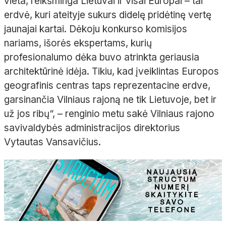
vieta, reikšminga Lietuvai ir visai Europai – tai
erdvė, kuri ateityje sukurs didelę pridėtinę vertę
jaunajai kartai. Dėkoju konkurso komisijos
nariams, išorės ekspertams, kurių
profesionalumo dėka buvo atrinkta geriausia
architektūrinė idėja. Tikiu, kad įveiklintas Europos
geografinis centras taps reprezentacine erdve,
garsinančia Vilniaus rajoną ne tik Lietuvoje, bet ir
už jos ribų“, – renginio metu sakė Vilniaus rajono
savivaldybės administracijos direktorius
Vytautas Vansavičius.