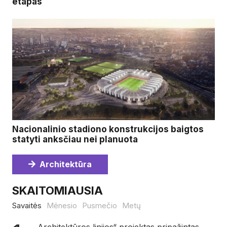
etapas
Nacionalinio stadiono konstrukcijos baigtos
statyti anksčiau nei planuota
Architektūra
SKAITOMIAUSIA
Savaitės
Mėnesio
Pusmečio
Metų
„Architektūros linijos“ projektas pripažintas