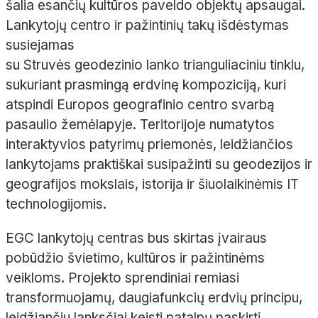
šalia esančių kultūros paveldo objektų apsaugai.
Lankytojų centro ir pažintinių takų išdėstymas
susiejamas
su Struvės geodezinio lanko trianguliaciniu tinklu,
sukuriant prasmingą erdvinę kompoziciją, kuri
atspindi Europos geografinio centro svarbą
pasaulio žemėlapyje. Teritorijoje numatytos
interaktyvios patyrimų priemonės, leidžiančios
lankytojams praktiškai susipažinti su geodezijos ir
geografijos mokslais, istorija ir šiuolaikinėmis IT
technologijomis.
EGC lankytojų centras bus skirtas įvairaus
pobūdžio švietimo, kultūros ir pažintinėms
veikloms. Projekto sprendiniai remiasi
transformuojamų, daugiafunkcių erdvių principu,
leidžiančiu lanksčiai keisti patalpų paskirtį