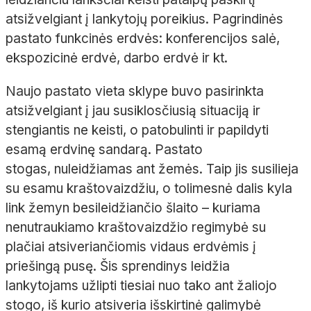
atsižvelgiant į lankytojų poreikius. Pagrindinės
pastato funkcinės erdvės: konferencijos salė,
ekspozicinė erdvė, darbo erdvė ir kt.
Naujo pastato vieta sklype buvo pasirinkta
atsižvelgiant į jau susiklosčiusią situaciją ir
stengiantis ne keisti, o patobulinti ir papildyti
esamą erdvinę sandarą. Pastato
stogas, nuleidžiamas ant žemės. Taip jis susilieja
su esamu kraštovaizdžiu, o tolimesnė dalis kyla
link žemyn besileidžiančio šlaito – kuriama
nenutraukiamo kraštovaizdžio regimybė su
plačiai atsiveriančiomis vidaus erdvėmis į
priešingą pusę. Šis sprendinys leidžia
lankytojams užlipti tiesiai nuo tako ant žaliojo
stogo, iš kurio atsiveria išskirtinė galimybė