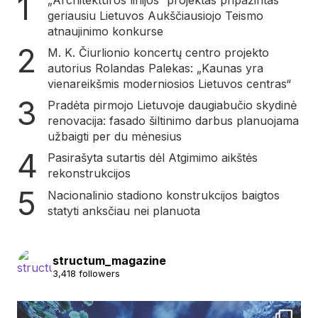
geriausiu Lietuvos Aukščiausiojo Teismo
atnaujinimo konkurse
M. K. Čiurlionio koncertų centro projekto
autorius Rolandas Palekas: „Kaunas yra
vienareikšmis moderniosios Lietuvos centras“
Pradėta pirmojo Lietuvoje daugiabučio skydinė
renovacija: fasado šiltinimo darbus planuojama
užbaigti per du mėnesius
Pasirašyta sutartis dėl Atgimimo aikštės
rekonstrukcijos
Nacionalinio stadiono konstrukcijos baigtos
statyti anksčiau nei planuota
structum_magazine
3,418 followers