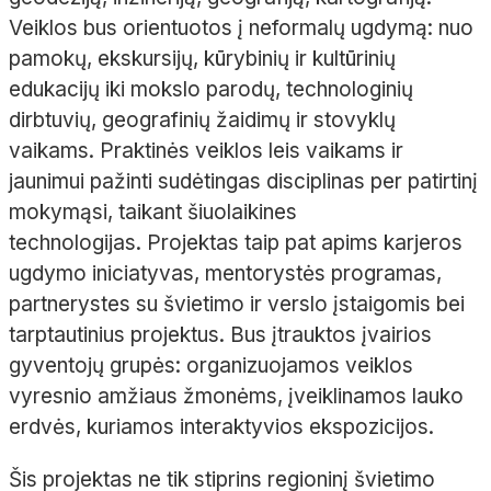
Veiklos bus orientuotos į neformalų ugdymą: nuo
pamokų, ekskursijų, kūrybinių ir kultūrinių
edukacijų iki mokslo parodų, technologinių
dirbtuvių, geografinių žaidimų ir stovyklų
vaikams. Praktinės veiklos leis vaikams ir
jaunimui pažinti sudėtingas disciplinas per patirtinį
mokymąsi, taikant šiuolaikines
technologijas. Projektas taip pat apims karjeros
ugdymo iniciatyvas, mentorystės programas,
partnerystes su švietimo ir verslo įstaigomis bei
tarptautinius projektus. Bus įtrauktos įvairios
gyventojų grupės: organizuojamos veiklos
vyresnio amžiaus žmonėms, įveiklinamos lauko
erdvės, kuriamos interaktyvios ekspozicijos.
Šis projektas ne tik stiprins regioninį švietimo