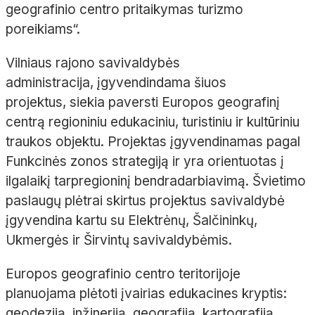
geografinio centro pritaikymas turizmo
poreikiams“.
Vilniaus rajono savivaldybės
administracija, įgyvendindama šiuos
projektus, siekia paversti Europos geografinį
centrą regioniniu edukaciniu, turistiniu ir kultūriniu
traukos objektu. Projektas įgyvendinamas pagal
Funkcinės zonos strategiją ir yra orientuotas į
ilgalaikį tarpregioninį bendradarbiavimą. Švietimo
paslaugų plėtrai skirtus projektus savivaldybė
įgyvendina kartu su Elektrėnų, Šalčininkų,
Ukmergės ir Širvintų savivaldybėmis.
Europos geografinio centro teritorijoje
planuojama plėtoti įvairias edukacines kryptis:
geodeziją, inžineriją, geografiją, kartografiją.