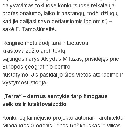
dalyvavimas tokiuose konkursuose reikalauja
profesionalumo, laiko ir pastangų, todėl džiugu,
kad jie dalijasi savo geriausiomis idėjomis“, –
sakė E. Tamošiūnaitė.
Renginio metu žodį tarė ir Lietuvos
kraštovaizdžio architektų
sąjungos narys Alvydas Mituzas, prisidėjęs prie
Europos geografinio centro
nustatymo. Jis pasidalijo šios vietos atsiradimo ir
vystymosi istorija.
„Terra“ – darnus santykis tarp žmogaus
veiklos ir kraštovaizdžio
Konkursą laimėjusio projekto autoriai – architektai
Mindaugas Glodenis, Ignas Račkauskas ir Mikas