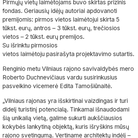
Pirmųjų vietų laimėtojams buvo skirtas prizinis
fondas. Geriausių idėjų autoriai apdovanoti
premijomis: pirmos vietos laimėtojui skirta 5
tūkst. eurų, antros – 3 tūkst. eurų, trečiosios
vietos – 2 tūkst. eurų premijos.
Su išrinktu pirmosios
vietos laimėtoju pasirašyta projektavimo sutartis.
Renginio metu Vilniaus rajono savivaldybės mero
Roberto Duchnevičiaus vardu susirinkusius
pasveikino vicemerė Edita Tamošiūnaitė.
„Vilniaus rajonas yra išskirtinai vaizdingas ir turi
didelį turistinį potencialą. Tinkamai išnaudodami
šią unikalią vietą, galime sukurti aukščiausios
kokybės lankytiną objektą, kuris išryškins mūsų
rajono svetingumą. Vertiname architektų indėlį –