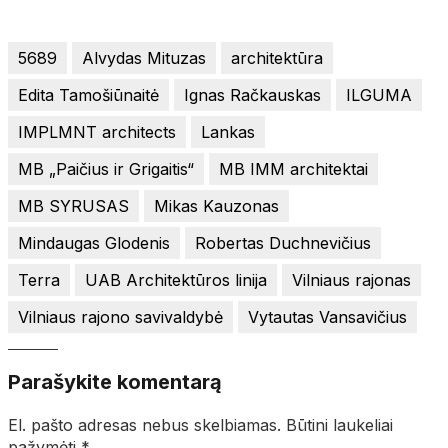
5689
Alvydas Mituzas
architektūra
Edita Tamošiūnaitė
Ignas Račkauskas
ILGUMA
IMPLMNT architects
Lankas
MB „Paičius ir Grigaitis“
MB IMM architektai
MB SYRUSAS
Mikas Kauzonas
Mindaugas Glodenis
Robertas Duchnevičius
Terra
UAB Architektūros linija
Vilniaus rajonas
Vilniaus rajono savivaldybė
Vytautas Vansavičius
Parašykite komentarą
El. pašto adresas nebus skelbiamas.
Būtini laukeliai
pažymėti
*