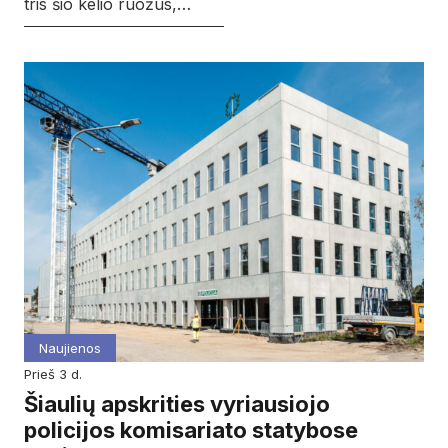
tris šio kelio ruožus,…
Naujienos
prieš 3 d.
Šiaulių apskrities vyriausiojo
policijos komisariato statybose