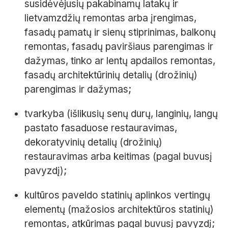
susidėvėjusių pakabinamų latakų ir
lietvamzdžių remontas arba įrengimas,
fasadų pamatų ir sienų stiprinimas, balkonų
remontas, fasadų paviršiaus parengimas ir
dažymas, tinko ar lentų apdailos remontas,
fasadų architektūrinių detalių (drožinių)
parengimas ir dažymas;
tvarkyba (išlikusių senų durų, langinių, langų
pastato fasaduose restauravimas,
dekoratyvinių detalių (drožinių)
restauravimas arba keitimas (pagal buvusį
pavyzdį);
kultūros paveldo statinių aplinkos vertingų
elementų (mažosios architektūros statinių)
remontas, atkūrimas pagal buvusį pavyzdį;