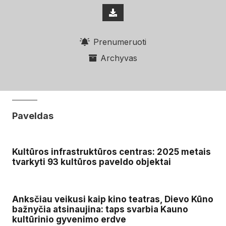
Prenumeruoti
Archyvas
Paveldas
Kultūros infrastruktūros centras: 2025 metais
tvarkyti 93 kultūros paveldo objektai
Anksčiau veikusi kaip kino teatras, Dievo Kūno
bažnyčia atsinaujina: taps svarbia Kauno
kultūrinio gyvenimo erdve