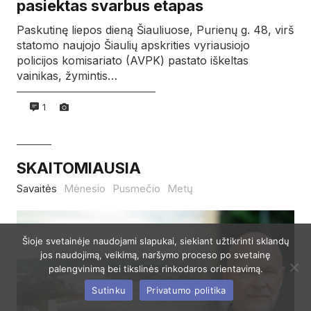
pasiektas svarbus etapas
Paskutinę liepos dieną Šiauliuose, Purienų g. 48, virš
statomo naujojo Šiaulių apskrities vyriausiojo
policijos komisariato (AVPK) pastato iškeltas
vainikas, žymintis…
1
SKAITOMIAUSIA
Savaitės
Mėnesio
Pusmečio
Metų
Šioje svetainėje naudojami slapukai, siekiant užtikrinti sklandų
jos naudojimą, veikimą, naršymo proceso po svetainę
palengvinimą bei tikslinės rinkodaros orientavimą.
Sutinku
Privatumo politika