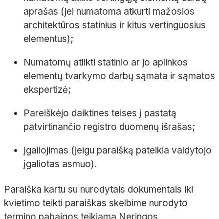
aprašas (jei numatoma atkurti mažosios
architektūros statinius ir kitus vertinguosius
elementus);
Numatomų atlikti statinio ar jo aplinkos
elementų tvarkymo darbų sąmata ir sąmatos
ekspertizė;
Pareiškėjo daiktines teises į pastatą
patvirtinančio registro duomenų išrašas;
Įgaliojimas (jeigu paraišką pateikia valdytojo
įgaliotas asmuo).
Paraiška kartu su nurodytais dokumentais iki
kvietimo teikti paraiškas skelbime nurodyto
termino pabaigos teikiama Neringos