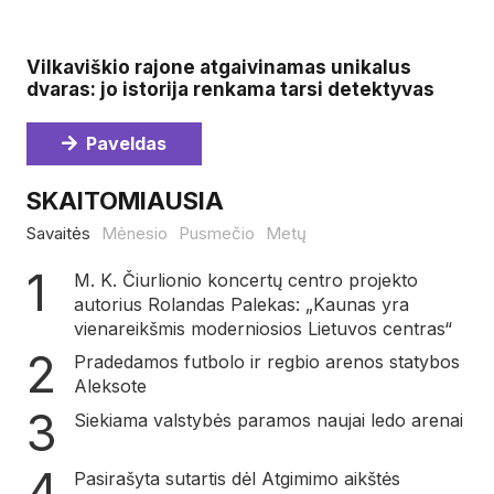
Vilkaviškio rajone atgaivinamas unikalus
dvaras: jo istorija renkama tarsi detektyvas
Paveldas
SKAITOMIAUSIA
Savaitės
Mėnesio
Pusmečio
Metų
M. K. Čiurlionio koncertų centro projekto
autorius Rolandas Palekas: „Kaunas yra
vienareikšmis moderniosios Lietuvos centras“
Pradedamos futbolo ir regbio arenos statybos
Aleksote
Siekiama valstybės paramos naujai ledo arenai
Pasirašyta sutartis dėl Atgimimo aikštės