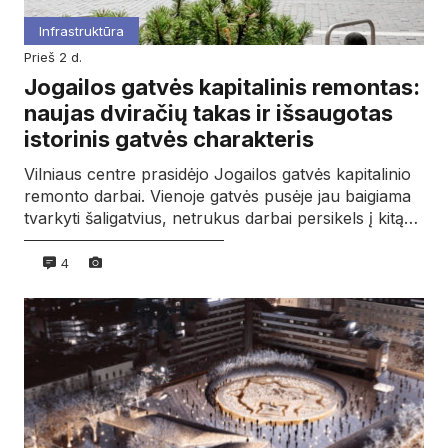
Infrastruktūra
prieš 2 d.
Jogailos gatvės kapitalinis remontas:
naujas dviračių takas ir išsaugotas
istorinis gatvės charakteris
Vilniaus centre prasidėjo Jogailos gatvės kapitalinio
remonto darbai. Vienoje gatvės pusėje jau baigiama
tvarkyti šaligatvius, netrukus darbai persikels į kitą…
4