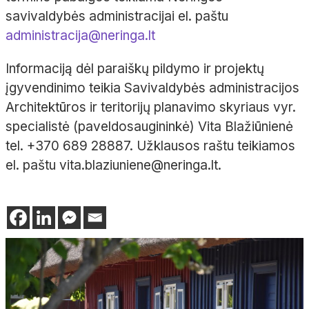
savivaldybės administracijai el. paštu
administracija@neringa.lt
Informaciją dėl paraiškų pildymo ir projektų
įgyvendinimo teikia Savivaldybės administracijos
Architektūros ir teritorijų planavimo skyriaus vyr.
specialistė (paveldosaugininkė) Vita Blažiūnienė
tel. +370 689 28887. Užklausos raštu teikiamos
el. paštu vita.blaziuniene@neringa.lt.