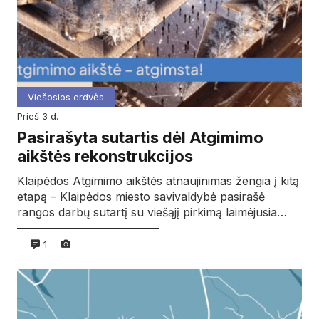
Viešosios erdvės
prieš 3 d.
Pasirašyta sutartis dėl Atgimimo
aikštės rekonstrukcijos
Klaipėdos Atgimimo aikštės atnaujinimas žengia į kitą
etapą – Klaipėdos miesto savivaldybė pasirašė
rangos darbų sutartį su viešąjį pirkimą laimėjusia…
1