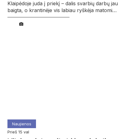
Klaipėdoje juda į priekį – dalis svarbių darbų jau
baigta, o krantinėje vis labiau ryškėja matomi…
Naujienos
prieš 15 val