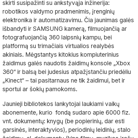
skirti susipažinti su ankstyvąja inžinerija:
robotikos valdymo pradmenimis, įrenginių
elektronika ir automatizavimu. Čia jaunimas galės
išbandyti ir SAMSUNG kamerą, filmuojančią ar
fotografuojančią 360 laipsnių kampu, bei
platformą su trimačiais virtualios realybės
akiniais. Mėgstantys kitokius kompiuterinius
žaidimus galės naudotis žaidimų konsole „Xbox
360“ ir balsą bei judesius atpažįstančiu priedėliu
„Kinect“ – tai pasitarnaus ne tik žaidimui, bet ir
sportui ar šokių pamokoms.
Jaunieji bibliotekos lankytojai laukiami vaikų
abonemente, kurio fondą sudaro apie 6000 fiz.
vnt. dokumentų: knygų (be popierinių, dar esti
garsinės, interaktyvios), periodinių leidinių, stalo