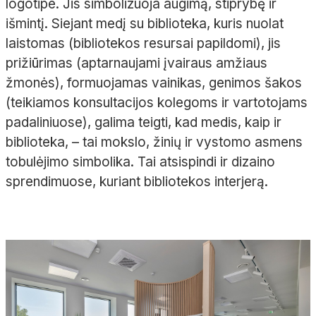
logotipe. Jis simbolizuoja augimą, stiprybę ir
išmintį. Siejant medį su biblioteka, kuris nuolat
laistomas (bibliotekos resursai papildomi), jis
prižiūrimas (aptarnaujami įvairaus amžiaus
žmonės), formuojamas vainikas, genimos šakos
(teikiamos konsultacijos kolegoms ir vartotojams
padaliniuose), galima teigti, kad medis, kaip ir
biblioteka, – tai mokslo, žinių ir vystomo asmens
tobulėjimo simbolika. Tai atsispindi ir dizaino
sprendimuose, kuriant bibliotekos interjerą.