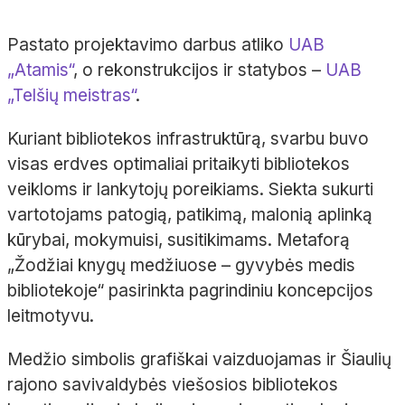
Pastato projektavimo darbus atliko
UAB
„Atamis“
, o rekonstrukcijos ir statybos –
UAB
„Telšių meistras“
.
Kuriant bibliotekos infrastruktūrą, svarbu buvo
visas erdves optimaliai pritaikyti bibliotekos
veikloms ir lankytojų poreikiams. Siekta sukurti
vartotojams patogią, patikimą, malonią aplinką
kūrybai, mokymuisi, susitikimams. Metaforą
„Žodžiai knygų medžiuose – gyvybės medis
bibliotekoje“ pasirinkta pagrindiniu koncepcijos
leitmotyvu.
Medžio simbolis grafiškai vaizduojamas ir Šiaulių
rajono savivaldybės viešosios bibliotekos