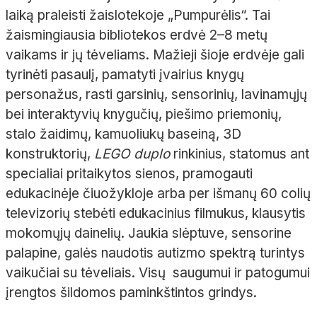
laiką praleisti žaislotekoje „Pumpurėlis“. Tai
žaismingiausia bibliotekos erdvė 2–8 metų
vaikams ir jų tėveliams. Mažieji šioje erdvėje gali
tyrinėti pasaulį, pamatyti įvairius knygų
personažus, rasti garsinių, sensorinių, lavinamųjų
bei interaktyvių knygučių, piešimo priemonių,
stalo žaidimų, kamuoliukų baseiną, 3D
konstruktorių,
LEGO duplo
rinkinius, statomus ant
specialiai pritaikytos sienos, pramogauti
edukacinėje čiuožykloje arba per išmanų 60 colių
televizorių stebėti edukacinius filmukus, klausytis
mokomųjų dainelių. Jaukia slėptuve, sensorine
palapine, galės naudotis autizmo spektrą turintys
vaikučiai su tėveliais. Visų saugumui ir patogumui
įrengtos šildomos paminkštintos grindys.