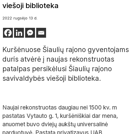
viešoji biblioteka
2022
rugsėjo
13 d.
Kuršėnuose Šiaulių rajono gyventojams
duris atvėrė į naujas rekonstruotas
patalpas persikėlusi Šiaulių rajono
savivaldybės viešoji biblioteka.
Naujai rekonstruotas daugiau nei 1500 kv. m
pastatas Vytauto g. 1, kuršėniškiai dar mena,
anuomet buvo dviejų aukštų universalinė
parduotuvė. Pastatą privatizavus UAB