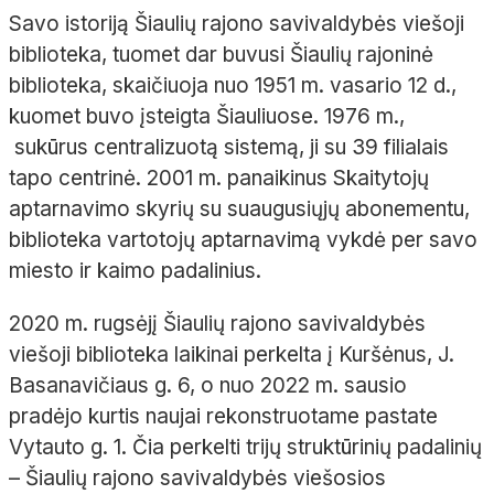
Savo istoriją Šiaulių rajono savivaldybės viešoji
biblioteka, tuomet dar buvusi Šiaulių rajoninė
biblioteka, skaičiuoja nuo 1951 m. vasario 12 d.,
kuomet buvo įsteigta Šiauliuose. 1976 m.,
sukūrus centralizuotą sistemą, ji su 39 filialais
tapo centrinė. 2001 m. panaikinus Skaitytojų
aptarnavimo skyrių su suaugusiųjų abonementu,
biblioteka vartotojų aptarnavimą vykdė per savo
miesto ir kaimo padalinius.
2020 m. rugsėjį Šiaulių rajono savivaldybės
viešoji biblioteka laikinai perkelta į Kuršėnus, J.
Basanavičiaus g. 6, o nuo 2022 m. sausio
pradėjo kurtis naujai rekonstruotame pastate
Vytauto g. 1. Čia perkelti trijų struktūrinių padalinių
– Šiaulių rajono savivaldybės viešosios