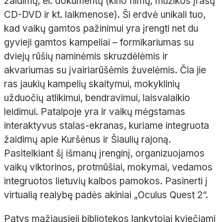
žaidimų, el. dokumentų (kino filmų, muzikos įrašų
CD-DVD ir kt. laikmenose). Ši erdvė unikali tuo,
kad vaikų gamtos pažinimui yra įrengti net du
gyvieji gamtos kampeliai – formikariumas su
dviejų rūšių naminėmis skruzdėlėmis ir
akvariumas su įvairiarūšėmis žuvelėmis. Čia jie
ras jaukių kampelių skaitymui, mokyklinių
užduočių atlikimui, bendravimui, laisvalaikio
leidimui. Patalpoje yra ir vaikų mėgstamas
interaktyvus stalas-ekranas, kuriame integruota
žaidimų apie Kuršėnus ir Šiaulių rajoną.
Pasitelkiant šį išmanų įrenginį, organizuojamos
vaikų viktorinos, protmūšiai, mokymai, vedamos
integruotos lietuvių kalbos pamokos. Pasinerti į
virtualią realybę padės akiniai „Oculus Quest 2“.
Patys mažiausieji bibliotekos lankytojai kviečiami