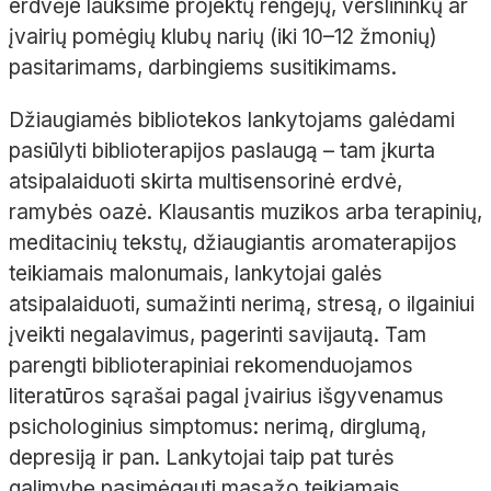
erdvėje lauksime projektų rengėjų, verslininkų ar
įvairių pomėgių klubų narių (iki 10–12 žmonių)
pasitarimams, darbingiems susitikimams.
Džiaugiamės bibliotekos lankytojams galėdami
pasiūlyti biblioterapijos paslaugą – tam įkurta
atsipalaiduoti skirta multisensorinė erdvė,
ramybės oazė. Klausantis muzikos arba terapinių,
meditacinių tekstų, džiaugiantis aromaterapijos
teikiamais malonumais, lankytojai galės
atsipalaiduoti, sumažinti nerimą, stresą, o ilgainiui
įveikti negalavimus, pagerinti savijautą. Tam
parengti biblioterapiniai rekomenduojamos
literatūros sąrašai pagal įvairius išgyvenamus
psichologinius simptomus: nerimą, dirglumą,
depresiją ir pan. Lankytojai taip pat turės
galimybę pasimėgauti masažo teikiamais