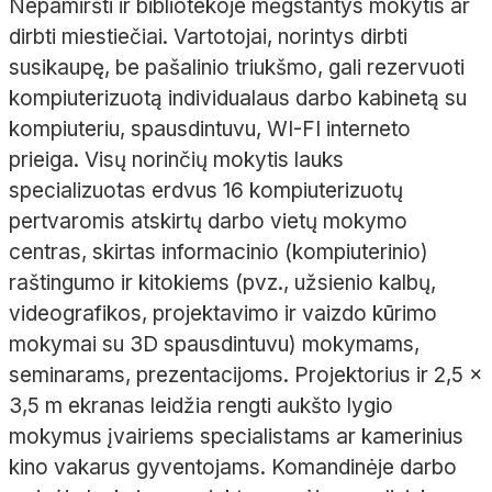
Nepamiršti ir bibliotekoje mėgstantys mokytis ar
dirbti miestiečiai. Vartotojai, norintys dirbti
susikaupę, be pašalinio triukšmo, gali rezervuoti
kompiuterizuotą individualaus darbo kabinetą su
kompiuteriu, spausdintuvu, WI-FI interneto
prieiga. Visų norinčių mokytis lauks
specializuotas erdvus 16 kompiuterizuotų
pertvaromis atskirtų darbo vietų mokymo
centras, skirtas informacinio (kompiuterinio)
raštingumo ir kitokiems (pvz., užsienio kalbų,
videografikos, projektavimo ir vaizdo kūrimo
mokymai su 3D spausdintuvu) mokymams,
seminarams, prezentacijoms. Projektorius ir 2,5 x
3,5 m ekranas leidžia rengti aukšto lygio
mokymus įvairiems specialistams ar kamerinius
kino vakarus gyventojams. Komandinėje darbo