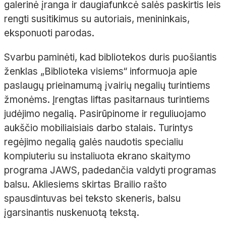
galerinė įranga ir daugiafunkcė salės paskirtis leis
rengti susitikimus su autoriais, menininkais,
eksponuoti parodas.
Svarbu paminėti, kad bibliotekos duris puošiantis
ženklas „Biblioteka visiems“ informuoja apie
paslaugų prieinamumą įvairių negalių turintiems
žmonėms. Įrengtas liftas pasitarnaus turintiems
judėjimo negalią. Pasirūpinome ir reguliuojamo
aukščio mobiliaisiais darbo stalais. Turintys
regėjimo negalią galės naudotis specialiu
kompiuteriu su instaliuota ekrano skaitymo
programa JAWS, padedančia valdyti programas
balsu. Akliesiems skirtas Brailio rašto
spausdintuvas bei teksto skeneris, balsu
įgarsinantis nuskenuotą tekstą.