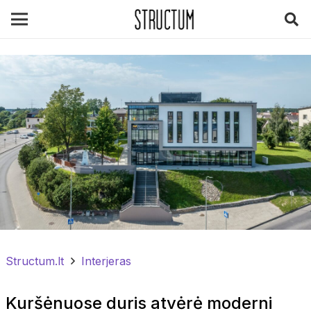
Structum.lt
Interjeras
Kuršėnuose duris atvėrė moderni