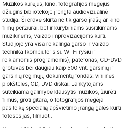
Muzikos kūrėjus, kino, fotografijos mėgėjus
džiugins bibliotekoje įrengta audiovizualinė
studija. Ši erdvė skirta ne tik garso įrašų ar kino
filmų peržiūrai, bet ir kūrybiniams susitikimams –
muzikinėms, vaizdo improvizacijoms kurti.
Studijoje yra visa reikalinga garso ir vaizdo
technika (kompiuteris su Wi-Fi ryšiu ir
reikiamomis programomis), patefonas, CD-DVD
grotuvas bei daugiau kaip 500 vnt. garsinių ir
garsinių regimųjų dokumentų fondas: vinilinės
plokštelės, CD, DVD diskai. Lankytojams
suteikiama galimybė klausytis muzikos, žiūrėti
filmus, groti gitara, o fotografijos mėgėjai
pasitelkę specialią apšvietimo įrangą galės kurti
fotosesijas, filmuoti.