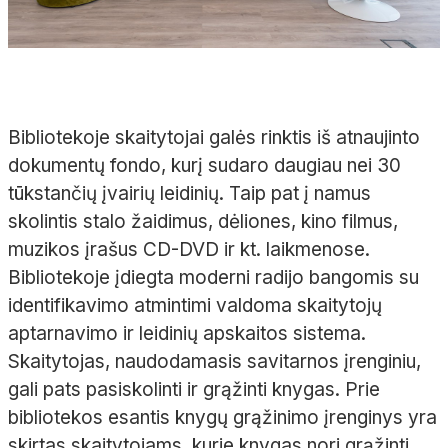
Bibliotekoje skaitytojai galės rinktis iš atnaujinto
dokumentų fondo, kurį sudaro daugiau nei 30
tūkstančių įvairių leidinių. Taip pat į namus
skolintis stalo žaidimus, dėliones, kino filmus,
muzikos įrašus CD-DVD ir kt. laikmenose.
Bibliotekoje įdiegta moderni radijo bangomis su
identifikavimo atmintimi valdoma skaitytojų
aptarnavimo ir leidinių apskaitos sistema.
Skaitytojas, naudodamasis savitarnos įrenginiu,
gali pats pasiskolinti ir grąžinti knygas. Prie
bibliotekos esantis knygų grąžinimo įrenginys yra
skirtas skaitytojams, kurie knygas nori grąžinti