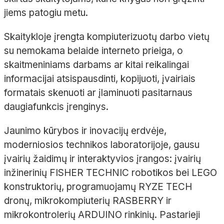
jiems patogiu metu.
Skaitykloje įrengta kompiuterizuotų darbo vietų
su nemokama belaide interneto prieiga, o
skaitmeniniams darbams ar kitai reikalingai
informacijai atsispausdinti, kopijuoti, įvairiais
formatais skenuoti ar įlaminuoti pasitarnaus
daugiafunkcis įrenginys.
Jaunimo kūrybos ir inovacijų erdvėje,
moderniosios technikos laboratorijoje, gausu
įvairių žaidimų ir interaktyvios įrangos: įvairių
inžinerinių FISHER TECHNIC robotikos bei LEGO
konstruktorių, programuojamų RYZE TECH
dronų, mikrokompiuterių RASBERRY ir
mikrokontrolerių ARDUINO rinkinių. Pastarieji