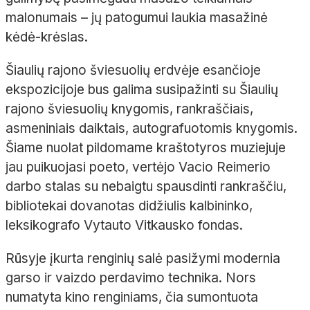
malonumais – jų patogumui laukia masažinė
kėdė-krėslas.
Šiaulių rajono šviesuolių erdvėje esančioje
ekspozicijoje bus galima susipažinti su Šiaulių
rajono šviesuolių knygomis, rankraščiais,
asmeniniais daiktais, autografuotomis knygomis.
Šiame nuolat pildomame kraštotyros muziejuje
jau puikuojasi poeto, vertėjo Vacio Reimerio
darbo stalas su nebaigtu spausdinti rankraščiu,
bibliotekai dovanotas didžiulis kalbininko,
leksikografo Vytauto Vitkausko fondas.
Rūsyje įkurta renginių salė pasižymi modernia
garso ir vaizdo perdavimo technika. Nors
numatyta kino renginiams, čia sumontuota