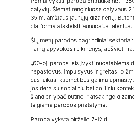
Pernai vykusi paroda pritraukė net 1 350
dalyvių. Šiemet renginiuose dalyvaus 2 1
35 m. amžiaus jaunųjų dizainerių. Būte
platforma atskleisti jaunuosius talentus.
Šių metų parodos pagrindiniai sektoriai: b
namų apyvokos reikmenys, apšvietima
„60-oji paroda leis įvykti nuostabiems 
nepastovus, impulsyvus ir greitas, o žm
bus laikas, kuomet bus galima apmąstyti
jos dera su socialiniu bei politiniu kont
šiandien ypač būtino ir atsakingo dizain
teigiama parodos pristatyme.
Paroda vyksta birželio 7-12 d.