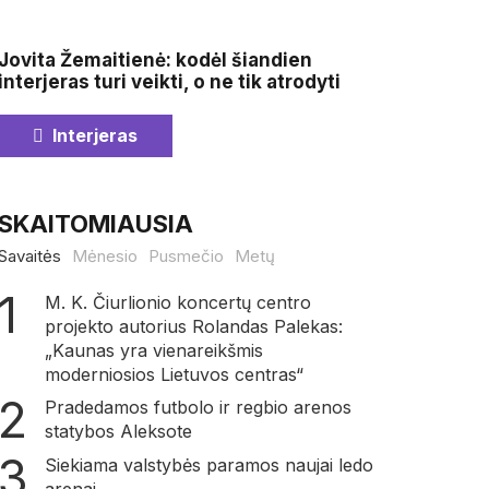
Jovita Žemaitienė: kodėl šiandien
interjeras turi veikti, o ne tik atrodyti
Interjeras
SKAITOMIAUSIA
Savaitės
Mėnesio
Pusmečio
Metų
M. K. Čiurlionio koncertų centro
projekto autorius Rolandas Palekas:
„Kaunas yra vienareikšmis
moderniosios Lietuvos centras“
Pradedamos futbolo ir regbio arenos
statybos Aleksote
Siekiama valstybės paramos naujai ledo