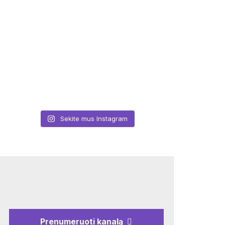
Sekite mus Instagram
Prenumeruoti kanalą