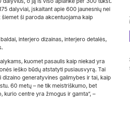
 dalyvius, o ją iš viso aplankė per 300 tūkst.
75 dalyviai, įskaitant apie 600 jaunesnių nei
nt šiemet ši paroda akcentuojama kaip
aldai, interjero dizainas, interjero detalės,
s.
dalykams, kuomet pasaulis kaip niekad yra
onės ieško būdų atstatyti pusiausvyrą. Tai
 dizaino generatyvines galimybes ir tai, kaip
ekstu. 60 metų – ne tik meistriškumo, bet
o, kurio centre yra žmogus ir gamta“, –