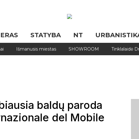
JERAS
STATYBA
NT
URBANISTIK
ai
Išmanusis miestas
SHOWROOM
Tinklalaidė 
rbiausia baldų paroda
ernazionale del Mobile