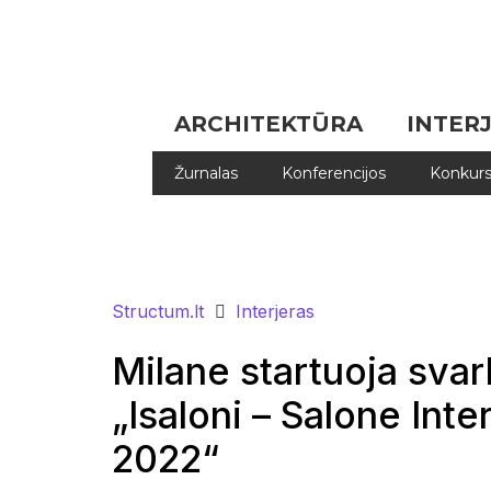
ARCHITEKTŪRA
INTER
Žurnalas
Konferencijos
Konkurs
Structum.lt
Interjeras
Milane startuoja sva
„Isaloni – Salone Int
2022“