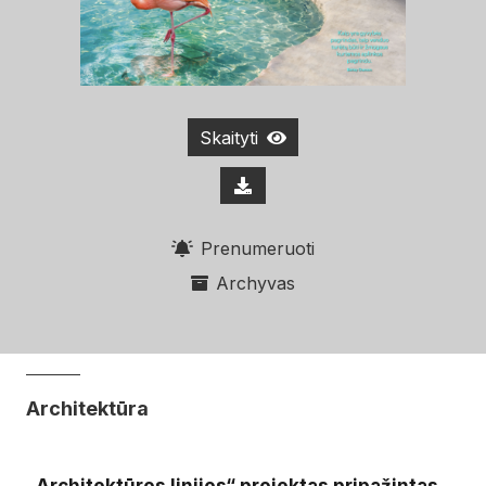
Skaityti
Prenumeruoti
Archyvas
Architektūra
„Architektūros linijos“ projektas pripažintas