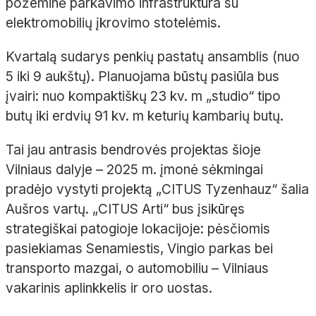
požeminė parkavimo infrastruktūra su
elektromobilių įkrovimo stotelėmis.
Kvartalą sudarys penkių pastatų ansamblis (nuo
5 iki 9 aukštų). Planuojama būstų pasiūla bus
įvairi: nuo kompaktiškų 23 kv. m „studio“ tipo
butų iki erdvių 91 kv. m keturių kambarių butų.
Tai jau antrasis bendrovės projektas šioje
Vilniaus dalyje – 2025 m. įmonė sėkmingai
pradėjo vystyti projektą „CITUS Tyzenhauz“ šalia
Aušros vartų. „CITUS Arti“ bus įsikūręs
strategiškai patogioje lokacijoje: pėsčiomis
pasiekiamas Senamiestis, Vingio parkas bei
transporto mazgai, o automobiliu – Vilniaus
vakarinis aplinkkelis ir oro uostas.