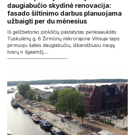
daugiabučio skydinė renovacija:
fasado šiltinimo darbus planuojama
užbaigti per du mėnesius
Iš gelžbetonio plokščių pastatytas penkiaaukštis
Tuskulėnų g. 6 Žirmūnų mikrorajone Vilniuje tapo
pirmuoju šalies daugiabučiu, išbandžiusiu naują
tvarų ir ilgaamžį…