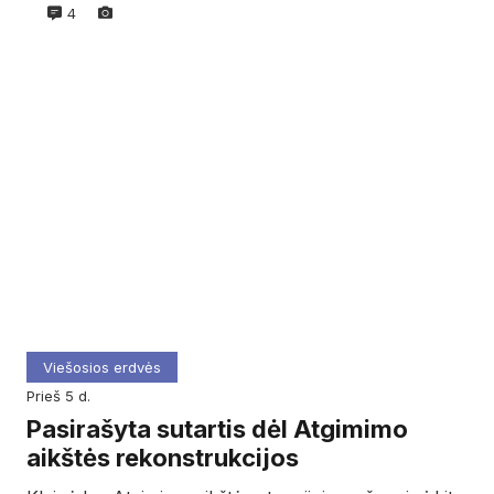
4
Viešosios erdvės
prieš 5 d.
Pasirašyta sutartis dėl Atgimimo
aikštės rekonstrukcijos