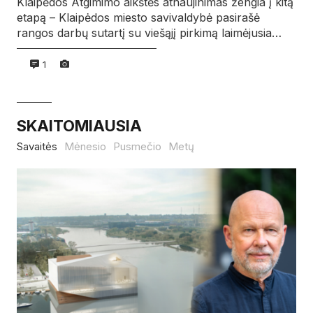
Klaipėdos Atgimimo aikštės atnaujinimas žengia į kitą
etapą – Klaipėdos miesto savivaldybė pasirašė
rangos darbų sutartį su viešąjį pirkimą laimėjusia…
1
SKAITOMIAUSIA
Savaitės
Mėnesio
Pusmečio
Metų