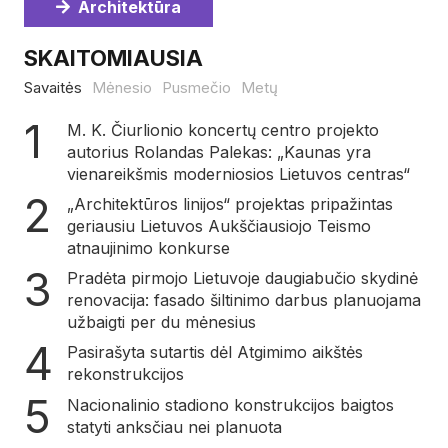
Architektūra
SKAITOMIAUSIA
Savaitės
Mėnesio
Pusmečio
Metų
M. K. Čiurlionio koncertų centro projekto
autorius Rolandas Palekas: „Kaunas yra
vienareikšmis moderniosios Lietuvos centras“
„Architektūros linijos“ projektas pripažintas
geriausiu Lietuvos Aukščiausiojo Teismo
atnaujinimo konkurse
Pradėta pirmojo Lietuvoje daugiabučio skydinė
renovacija: fasado šiltinimo darbus planuojama
užbaigti per du mėnesius
Pasirašyta sutartis dėl Atgimimo aikštės
rekonstrukcijos
Nacionalinio stadiono konstrukcijos baigtos
statyti anksčiau nei planuota