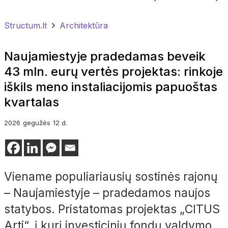
Structum.lt
Architektūra
Naujamiestyje pradedamas beveik
43 mln. eurų vertės projektas: rinkoje
iškils meno instaliacijomis papuoštas
kvartalas
2026
gegužės
12 d.
Viename populiariausių sostinės rajonų
– Naujamiestyje – pradedamos naujos
statybos. Pristatomas projektas „CITUS
Arti“, į kurį investicinių fondų valdymo