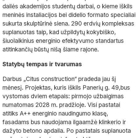
dailės akademijos studentų darbai, o kieme iškils
meninės instaliacijos bei didelio formato specialiai
sukurta skulptūrinė siena. 290 erdvių kompleksas
suplanuotas taip, kad užpildytų kokybiško,
šiuolaikinius energinio efektyvumo standartus
atitinkančių būstų nišą šiame rajone.
Statybų tempas ir tvarumas
Darbus „Citus construction“ pradeda jau šį
mėnesį. Projektas, kuris iškils Panerių g. 49,bus
vystomas dviem etapais: pirmojo užbaigimas
numatomas 2028 m. pradžioje. Visi pastatai
atitiks A++ energinio naudingumo klasę,
fasadams bus naudojama ilgaamžė klinkerio ir
dažyto betono apdaila. Po pastatais suplanuota