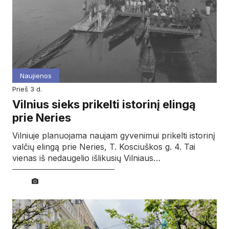
Naujienos
prieš 3 d.
Vilnius sieks prikelti istorinį elingą
prie Neries
Vilniuje planuojama naujam gyvenimui prikelti istorinį
valčių elingą prie Neries, T. Kosciuškos g. 4. Tai
vienas iš nedaugelio išlikusių Vilniaus…