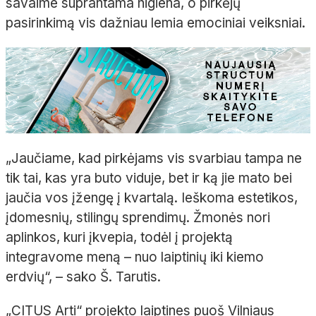
savaime suprantama higiena, o pirkėjų
pasirinkimą vis dažniau lemia emociniai veiksniai.
„Jaučiame, kad pirkėjams vis svarbiau tampa ne
tik tai, kas yra buto viduje, bet ir ką jie mato bei
jaučia vos įžengę į kvartalą. Ieškoma estetikos,
įdomesnių, stilingų sprendimų. Žmonės nori
aplinkos, kuri įkvepia, todėl į projektą
integravome meną – nuo laiptinių iki kiemo
erdvių“, – sako Š. Tarutis.
„CITUS Arti“ projekto laiptines puoš Vilniaus