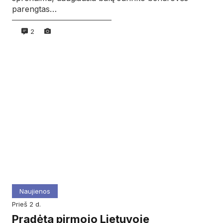
parengtas…
2
Naujienos
prieš 2 d.
Pradėta pirmojo Lietuvoje