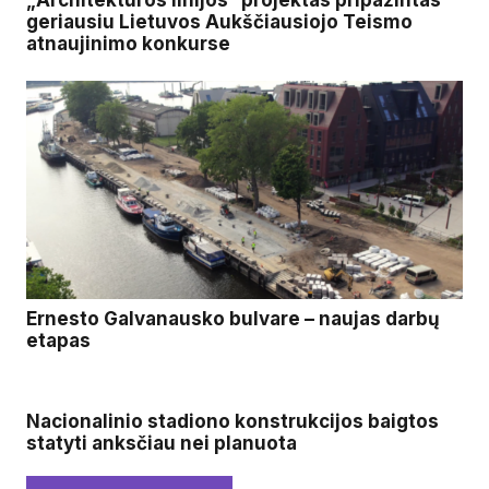
geriausiu Lietuvos Aukščiausiojo Teismo
atnaujinimo konkurse
Ernesto Galvanausko bulvare – naujas darbų
etapas
Nacionalinio stadiono konstrukcijos baigtos
statyti anksčiau nei planuota