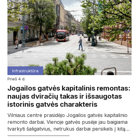
Infrastruktūra
prieš 4 d.
Jogailos gatvės kapitalinis remontas:
naujas dviračių takas ir išsaugotas
istorinis gatvės charakteris
Vilniaus centre prasidėjo Jogailos gatvės kapitalinio
remonto darbai. Vienoje gatvės pusėje jau baigiama
tvarkyti šaligatvius, netrukus darbai persikels į kitą…