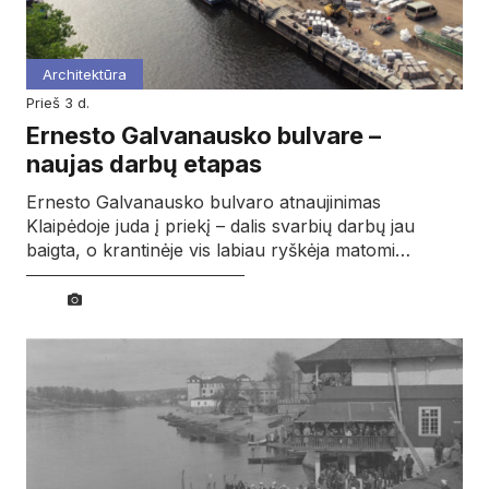
Architektūra
prieš 3 d.
Ernesto Galvanausko bulvare –
naujas darbų etapas
Ernesto Galvanausko bulvaro atnaujinimas
Klaipėdoje juda į priekį – dalis svarbių darbų jau
baigta, o krantinėje vis labiau ryškėja matomi…