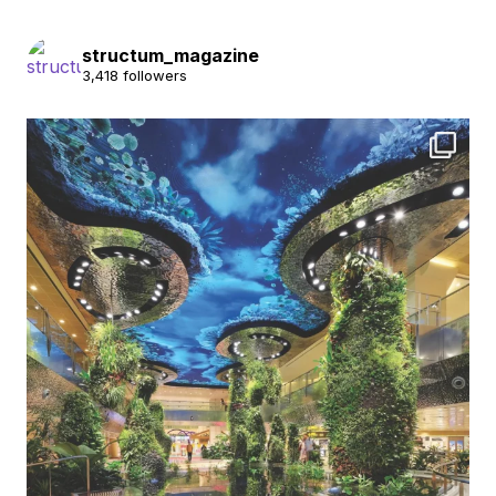
structum_magazine
3,418 followers