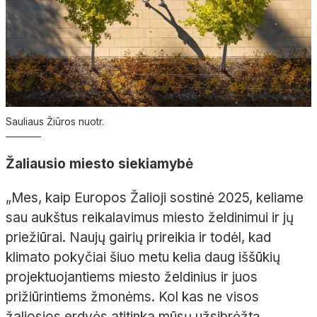
Sauliaus Žiūros nuotr.
Žaliausio miesto siekiamybė
„Mes, kaip Europos Žalioji sostinė 2025, keliame
sau aukštus reikalavimus miesto želdinimui ir jų
priežiūrai. Naujų gairių prireikia ir todėl, kad
klimato pokyčiai šiuo metu kelia daug iššūkių
projektuojantiems miesto želdinius ir juos
prižiūrintiems žmonėms. Kol kas ne visos
žaliosios erdvės atitinka mūsų užsibrėžtą