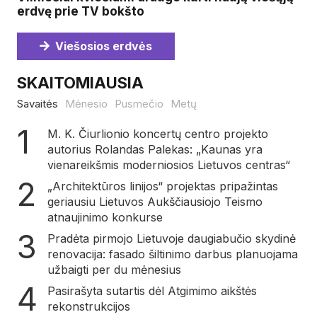
erdvę prie TV bokšto
Viešosios erdvės
SKAITOMIAUSIA
Savaitės
Mėnesio
Pusmečio
Metų
M. K. Čiurlionio koncertų centro projekto
autorius Rolandas Palekas: „Kaunas yra
vienareikšmis moderniosios Lietuvos centras“
„Architektūros linijos“ projektas pripažintas
geriausiu Lietuvos Aukščiausiojo Teismo
atnaujinimo konkurse
Pradėta pirmojo Lietuvoje daugiabučio skydinė
renovacija: fasado šiltinimo darbus planuojama
užbaigti per du mėnesius
Pasirašyta sutartis dėl Atgimimo aikštės
rekonstrukcijos