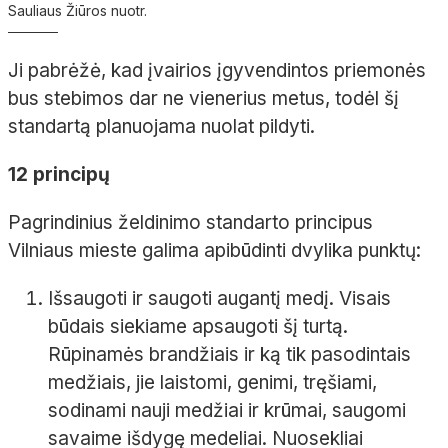
Sauliaus Žiūros nuotr.
Ji pabrėžė, kad įvairios įgyvendintos priemonės
bus stebimos dar ne vienerius metus, todėl šį
standartą planuojama nuolat pildyti.
12 principų
Pagrindinius želdinimo standarto principus
Vilniaus mieste galima apibūdinti dvylika punktų:
Išsaugoti ir saugoti augantį medį. Visais
būdais siekiame apsaugoti šį turtą.
Rūpinamės brandžiais ir ką tik pasodintais
medžiais, jie laistomi, genimi, tręšiami,
sodinami nauji medžiai ir krūmai, saugomi
savaime išdygę medeliai. Nuosekliai