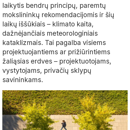
laikytis bendrų principų, paremtų
mokslininkų rekomendacijomis ir šių
laikų iššūkiais – klimato kaita,
dažnėjančiais meteorologiniais
kataklizmais. Tai pagalba visiems
projektuojantiems ar prižiūrintiems
žaliąsias erdves – projektuotojams,
vystytojams, privačių sklypų
savininkams.