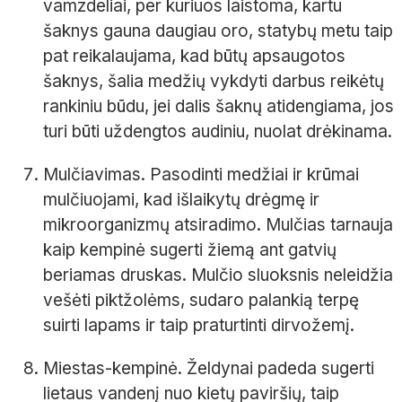
vamzdeliai, per kuriuos laistoma, kartu
šaknys gauna daugiau oro, statybų metu taip
pat reikalaujama, kad būtų apsaugotos
šaknys, šalia medžių vykdyti darbus reikėtų
rankiniu būdu, jei dalis šaknų atidengiama, jos
turi būti uždengtos audiniu, nuolat drėkinama.
Mulčiavimas. Pasodinti medžiai ir krūmai
mulčiuojami, kad išlaikytų drėgmę ir
mikroorganizmų atsiradimo. Mulčias tarnauja
kaip kempinė sugerti žiemą ant gatvių
beriamas druskas. Mulčio sluoksnis neleidžia
vešėti piktžolėms, sudaro palankią terpę
suirti lapams ir taip praturtinti dirvožemį.
Miestas-kempinė. Želdynai padeda sugerti
lietaus vandenį nuo kietų paviršių, taip