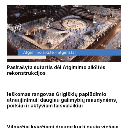
Pasirašyta sutartis dėl Atgimimo aikštės
rekonstrukcijos
Ieškomas rangovas Grigiškių paplūdimio
atnaujinimui: daugiau galimybių maudynėms,
poilsiui ir aktyviam laisvalaikiui
Vilniečiai kviečiami drauge kurti naują viešąją