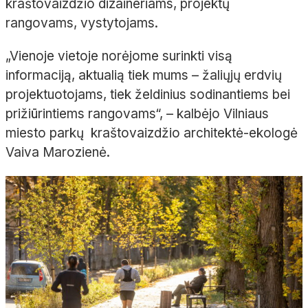
kraštovaizdžio dizaineriams, projektų
rangovams, vystytojams.
„Vienoje vietoje norėjome surinkti visą
informaciją, aktualią tiek mums – žaliųjų erdvių
projektuotojams, tiek želdinius sodinantiems bei
prižiūrintiems rangovams“, – kalbėjo Vilniaus
miesto parkų kraštovaizdžio architektė-ekologė
Vaiva Marozienė.