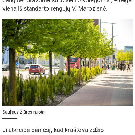
daug bendravome su užsienio kolegomis“, – teigė
viena iš standarto rengėjų V. Marozienė.
Sauliaus Žiūros nuotr.
Ji atkreipė dėmesį, kad kraštovaizdžio