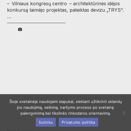
– Vilniaus kongresų centro – architektūrinės idėjos
konkursą laimėjo projektas, pateiktas devizu „TRYS“.
…
Šioje svetainėje naudojami slapukai, siekiant užtikrinti sklandų
jos naudojimą, veikimą, naršymo proceso po svetainę
palengvinimą bei tikslinės rinkodaros orientavimą.
Sutinku
Privatumo politika