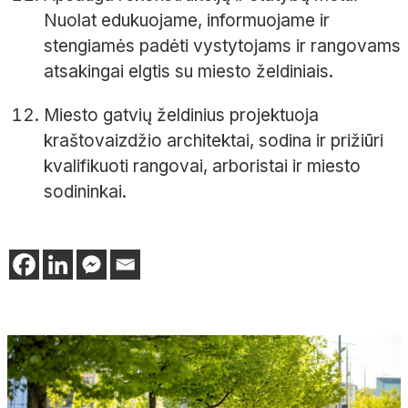
Nuolat edukuojame, informuojame ir
stengiamės padėti vystytojams ir rangovams
atsakingai elgtis su miesto želdiniais.
Miesto gatvių želdinius projektuoja
kraštovaizdžio architektai, sodina ir prižiūri
kvalifikuoti rangovai, arboristai ir miesto
sodininkai.