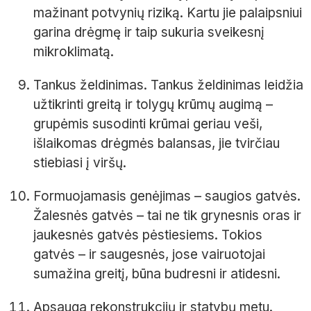
mažinant potvynių riziką. Kartu jie palaipsniui
garina drėgmę ir taip sukuria sveikesnį
mikroklimatą.
Tankus želdinimas. Tankus želdinimas leidžia
užtikrinti greitą ir tolygų krūmų augimą –
grupėmis susodinti krūmai geriau veši,
išlaikomas drėgmės balansas, jie tvirčiau
stiebiasi į viršų.
Formuojamasis genėjimas – saugios gatvės.
Žalesnės gatvės – tai ne tik grynesnis oras ir
jaukesnės gatvės pėstiesiems. Tokios
gatvės – ir saugesnės, jose vairuotojai
sumažina greitį, būna budresni ir atidesni.
Apsauga rekonstrukcijų ir statybų metu.