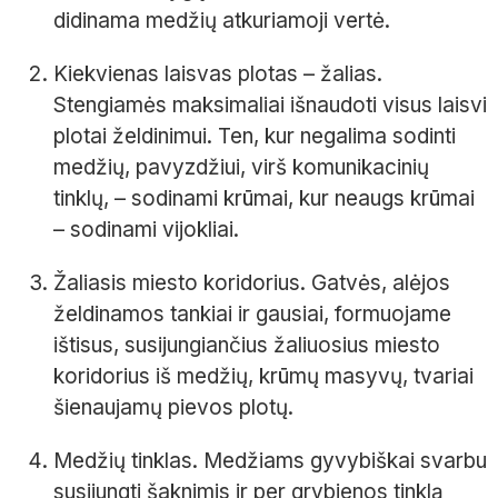
didinama medžių atkuriamoji vertė.
Kiekvienas laisvas plotas – žalias.
Stengiamės maksimaliai išnaudoti visus laisvi
plotai želdinimui. Ten, kur negalima sodinti
medžių, pavyzdžiui, virš komunikacinių
tinklų, – sodinami krūmai, kur neaugs krūmai
– sodinami vijokliai.
Žaliasis miesto koridorius. Gatvės, alėjos
želdinamos tankiai ir gausiai, formuojame
ištisus, susijungiančius žaliuosius miesto
koridorius iš medžių, krūmų masyvų, tvariai
šienaujamų pievos plotų.
Medžių tinklas. Medžiams gyvybiškai svarbu
susijungti šaknimis ir per grybienos tinklą