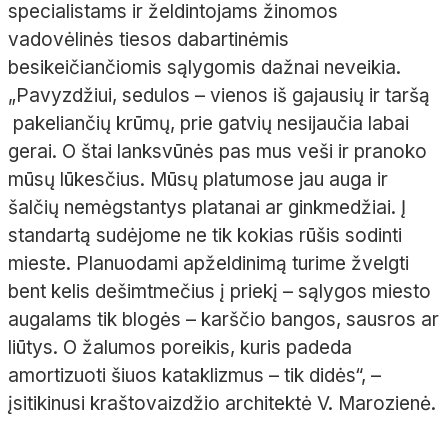
specialistams ir želdintojams žinomos
vadovėlinės tiesos dabartinėmis
besikeičiančiomis sąlygomis dažnai neveikia.
„Pavyzdžiui, sedulos – vienos iš gajausių ir taršą
pakeliančių krūmų, prie gatvių nesijaučia labai
gerai. O štai lanksvūnės pas mus veši ir pranoko
mūsų lūkesčius. Mūsų platumose jau auga ir
šalčių nemėgstantys platanai ar ginkmedžiai. Į
standartą sudėjome ne tik kokias rūšis sodinti
mieste. Planuodami apželdinimą turime žvelgti
bent kelis dešimtmečius į priekį – sąlygos miesto
augalams tik blogės – karščio bangos, sausros ar
liūtys. O žalumos poreikis, kuris padeda
amortizuoti šiuos kataklizmus – tik didės“, –
įsitikinusi kraštovaizdžio architektė V. Marozienė.