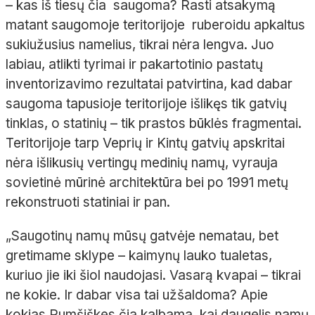
– kas iš tiesų čia saugoma? Rasti atsakymą
matant saugomoje teritorijoje ruberoidu apkaltus
sukiužusius namelius, tikrai nėra lengva. Juo
labiau, atlikti tyrimai ir pakartotinio pastatų
inventorizavimo rezultatai patvirtina, kad dabar
saugoma tapusioje teritorijoje išlikęs tik gatvių
tinklas, o statinių – tik prastos būklės fragmentai.
Teritorijoje tarp Veprių ir Kintų gatvių apskritai
nėra išlikusių vertingų medinių namų, vyrauja
sovietinė mūrinė architektūra bei po 1991 metų
rekonstruoti statiniai ir pan.
„Saugotinų namų mūsų gatvėje nematau, bet
gretimame sklype – kaimynų lauko tualetas,
kuriuo jie iki šiol naudojasi. Vasarą kvapai – tikrai
ne kokie. Ir dabar visa tai užšaldoma? Apie
kokias Rumšiškes čia kalbama, kai daugelis namų