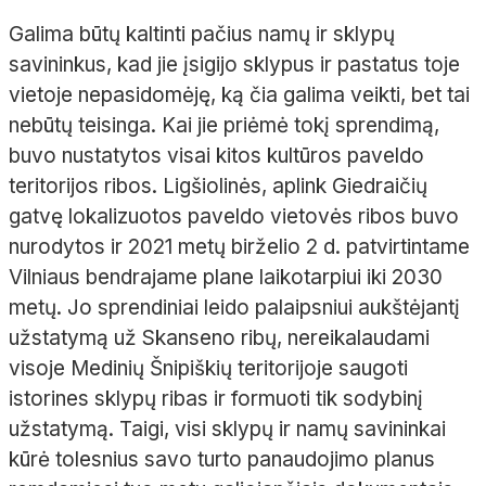
Galima būtų kaltinti pačius namų ir sklypų
savininkus, kad jie įsigijo sklypus ir pastatus toje
vietoje nepasidomėję, ką čia galima veikti, bet tai
nebūtų teisinga. Kai jie priėmė tokį sprendimą,
buvo nustatytos visai kitos kultūros paveldo
teritorijos ribos. Ligšiolinės, aplink Giedraičių
gatvę lokalizuotos paveldo vietovės ribos buvo
nurodytos ir 2021 metų birželio 2 d. patvirtintame
Vilniaus bendrajame plane laikotarpiui iki 2030
metų. Jo sprendiniai leido palaipsniui aukštėjantį
užstatymą už Skanseno ribų, nereikalaudami
visoje Medinių Šnipiškių teritorijoje saugoti
istorines sklypų ribas ir formuoti tik sodybinį
užstatymą. Taigi, visi sklypų ir namų savininkai
kūrė tolesnius savo turto panaudojimo planus