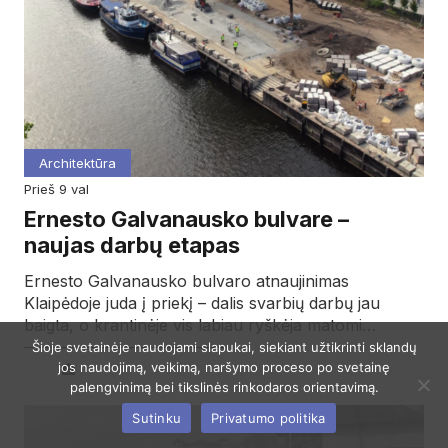
Architektūra
prieš 9 val
Ernesto Galvanausko bulvare –
naujas darbų etapas
Ernesto Galvanausko bulvaro atnaujinimas
Klaipėdoje juda į priekį – dalis svarbių darbų jau
baigta, o krantinėje vis labiau ryškėja matomi…
Šioje svetainėje naudojami slapukai, siekiant užtikrinti sklandų
jos naudojimą, veikimą, naršymo proceso po svetainę
palengvinimą bei tikslinės rinkodaros orientavimą.
Sutinku
Privatumo politika