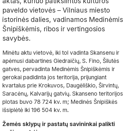
aktas, kuriuo patikslintos kultūros
paveldo vietovės – Vilniaus miesto
istorinės dalies, vadinamos Medinėmis
Šnipiškėmis, ribos ir vertingosios
savybės.
Minėtu aktu vietovė, iki tol vadinta Skansenu ir
apėmusi dabartines Giedraičių, S. Fino, Šilutės
gatves, pervadinta Medinėmis Šnipiškėmis ir
gerokai padidinta jos teritorija, prijungiant
kvartalus prie Krokuvos, Daugėliškio, Širvintų,
Saracėnų, Kalvarijų gatvių. Skanseno teritorijos
plotas buvo 78 724 kv. m; Medinės Šnipiškės
išsiplėtė iki 196 504 kv. m.
Žemės sklypų ir pastatų savininkai palikti