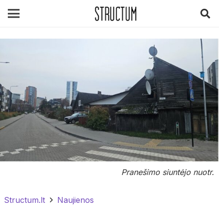
Pranešimo siuntėjo nuotr.
Structum.lt
Naujienos