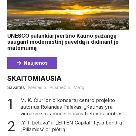
UNESCO palankiai įvertino Kauno pažangą
saugant modernistinį paveldą ir didinant jo
matomumą
Naujienos
SKAITOMIAUSIA
Savaitės
Mėnesio
Pusmečio
Metų
M. K. Čiurlionio koncertų centro projekto
autorius Rolandas Palekas: „Kaunas yra
vienareikšmis moderniosios Lietuvos centras“
„YIT Lietuva“ ir „EfTEN Capital“ tęsia bendrą
„Piliamiesčio“ plėtrą