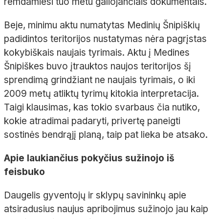
remdamiesi tuo metu galiojančiais dokumentais.
Beje, minimu aktu numatytas Medinių Šnipiškių
padidintos teritorijos nustatymas nėra pagrįstas
kokybiškais naujais tyrimais. Aktu į Medines
Šnipiškes buvo įtrauktos naujos teritorijos šį
sprendimą grindžiant ne naujais tyrimais, o iki
2009 metų atliktų tyrimų kitokia interpretacija.
Taigi klausimas, kas tokio svarbaus čia nutiko,
kokie atradimai padaryti, privertę paneigti
sostinės bendrąjį planą, taip pat lieka be atsako.
Apie laukiančius pokyčius sužinojo iš
feisbuko
Daugelis gyventojų ir sklypų savininkų apie
atsiradusius naujus apribojimus sužinojo jau kaip