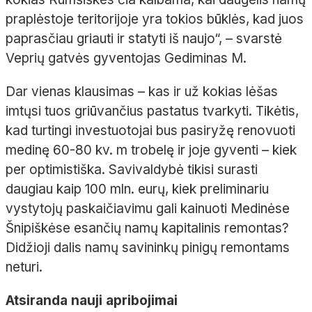
praplėstoje teritorijoje yra tokios būklės, kad juos
paprasčiau griauti ir statyti iš naujo“, – svarstė
Veprių gatvės gyventojas Gediminas M.
Dar vienas klausimas – kas ir už kokias lėšas
imtųsi tuos griūvančius pastatus tvarkyti. Tikėtis,
kad turtingi investuotojai bus pasiryžę renovuoti
medinę 60-80 kv. m trobelę ir joje gyventi – kiek
per optimistiška. Savivaldybė tikisi surasti
daugiau kaip 100 mln. eurų, kiek preliminariu
vystytojų paskaičiavimu gali kainuoti Medinėse
Šnipiškėse esančių namų kapitalinis remontas?
Didžioji dalis namų savininkų pinigų remontams
neturi.
Atsiranda nauji apribojimai