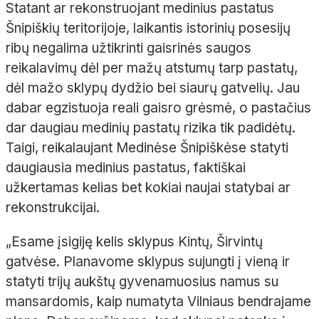
Statant ar rekonstruojant medinius pastatus
Šnipiškių teritorijoje, laikantis istorinių posesijų
ribų negalima užtikrinti gaisrinės saugos
reikalavimų dėl per mažų atstumų tarp pastatų,
dėl mažo sklypų dydžio bei siaurų gatvelių. Jau
dabar egzistuoja reali gaisro grėsmė, o pastačius
dar daugiau medinių pastatų rizika tik padidėtų.
Taigi, reikalaujant Medinėse Šnipiškėse statyti
daugiausia medinius pastatus, faktiškai
užkertamas kelias bet kokiai naujai statybai ar
rekonstrukcijai.
„Esame įsigiję kelis sklypus Kintų, Širvintų
gatvėse. Planavome sklypus sujungti į vieną ir
statyti trijų aukštų gyvenamuosius namus su
mansardomis, kaip numatyta Vilniaus bendrajame