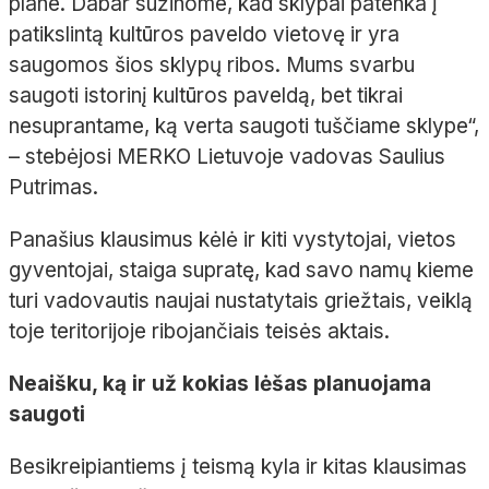
plane. Dabar sužinome, kad sklypai patenka į
patikslintą kultūros paveldo vietovę ir yra
saugomos šios sklypų ribos. Mums svarbu
saugoti istorinį kultūros paveldą, bet tikrai
nesuprantame, ką verta saugoti tuščiame sklype“,
– stebėjosi MERKO Lietuvoje vadovas Saulius
Putrimas.
Panašius klausimus kėlė ir kiti vystytojai, vietos
gyventojai, staiga supratę, kad savo namų kieme
turi vadovautis naujai nustatytais griežtais, veiklą
toje teritorijoje ribojančiais teisės aktais.
Neaišku, ką ir už kokias lėšas planuojama
saugoti
Besikreipiantiems į teismą kyla ir kitas klausimas