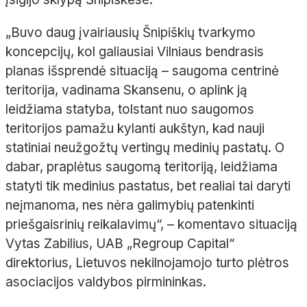
„Buvo daug įvairiausių Šnipiškių tvarkymo
koncepcijų, kol galiausiai Vilniaus bendrasis
planas išsprendė situaciją – saugoma centrinė
teritorija, vadinama Skansenu, o aplink ją
leidžiama statyba, tolstant nuo saugomos
teritorijos pamažu kylanti aukštyn, kad nauji
statiniai neužgožtų vertingų medinių pastatų. O
dabar, praplėtus saugomą teritoriją, leidžiama
statyti tik medinius pastatus, bet realiai tai daryti
neįmanoma, nes nėra galimybių patenkinti
priešgaisrinių reikalavimų“, – komentavo situaciją
Vytas Zabilius, UAB „Regroup Capital“
direktorius, Lietuvos nekilnojamojo turto plėtros
asociacijos valdybos pirmininkas.