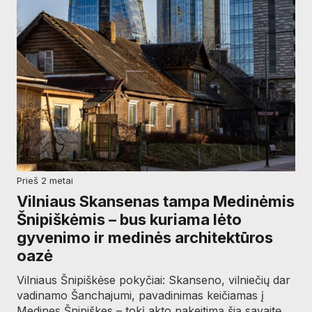
prieš 2 metai
Vilniaus Skansenas tampa Medinėmis
Šnipiškėmis – bus kuriama lėto
gyvenimo ir medinės architektūros
oazė
Vilniaus Šnipiškėse pokyčiai: Skanseno, vilniečių dar
vadinamo Šanchajumi, pavadinimas keičiamas į
Medines Šnipiškes – tokį akto pakeitimą šią savaitę