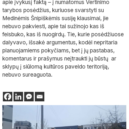
apie įvykusį faktą – į numatomus Vertinimo
tarybos posėdžius, kuriuose svarstyti su
Medinėmis Šnipiškėmis susiję klausimai, jie
nebuvo pakviesti, apie tai sužinojo kas iš
feisbuko, kas iš nuogirdų. Tie, kurie posėdžiuose
dalyvavo, išsakė argumentus, kodėl nepritaria
planuojamiems pokyčiams, bet į jų pastabas,
komentarus ir prašymus neįtraukti jų būstų ar
sklypų į siūlomą kultūros paveldo teritoriją,
nebuvo sureaguota.