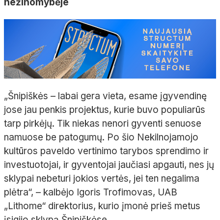
nežinomybėje
„Šnipiškės – labai gera vieta, esame įgyvendinę
jose jau penkis projektus, kurie buvo populiarūs
tarp pirkėjų. Tik niekas nenori gyventi senuose
namuose be patogumų. Po šio Nekilnojamojo
kultūros paveldo vertinimo tarybos sprendimo ir
investuotojai, ir gyventojai jaučiasi apgauti, nes jų
sklypai nebeturi jokios vertės, jei ten negalima
plėtra“, – kalbėjo Igoris Trofimovas, UAB
„Lithome“ direktorius, kurio įmonė prieš metus
įsigijo sklypą Šnipiškėse.