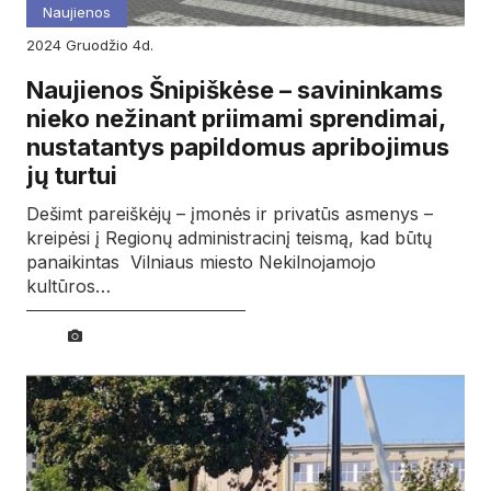
Naujienos
2024
gruodžio
4d.
Naujienos Šnipiškėse – savininkams
nieko nežinant priimami sprendimai,
nustatantys papildomus apribojimus
jų turtui
Dešimt pareiškėjų – įmonės ir privatūs asmenys –
kreipėsi į Regionų administracinį teismą, kad būtų
panaikintas Vilniaus miesto Nekilnojamojo
kultūros…