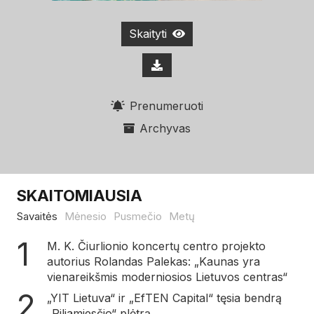
Skaityti
Prenumeruoti
Archyvas
SKAITOMIAUSIA
Savaitės
Mėnesio
Pusmečio
Metų
M. K. Čiurlionio koncertų centro projekto
autorius Rolandas Palekas: „Kaunas yra
vienareikšmis moderniosios Lietuvos centras“
„YIT Lietuva“ ir „EfTEN Capital“ tęsia bendrą
„Piliamiesčio“ plėtrą