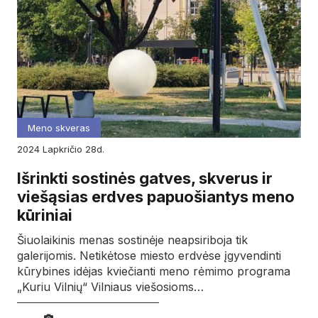
Meno skveras
2024
lapkričio
28d.
Išrinkti sostinės gatves, skverus ir
viešąsias erdves papuošiantys meno
kūriniai
Šiuolaikinis menas sostinėje neapsiriboja tik
galerijomis. Netikėtose miesto erdvėse įgyvendinti
kūrybines idėjas kviečianti meno rėmimo programa
„Kuriu Vilnių“ Vilniaus viešosioms…