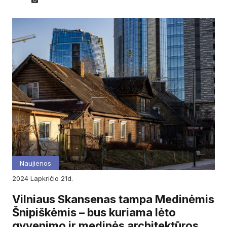
Naujienos
2024
lapkričio
21d.
Vilniaus Skansenas tampa Medinėmis
Šnipiškėmis – bus kuriama lėto
gyvenimo ir medinės architektūros