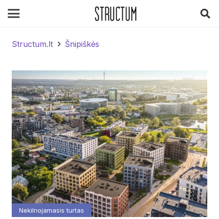
Structum.lt
Šnipiškės
Nekilnojamasis turtas