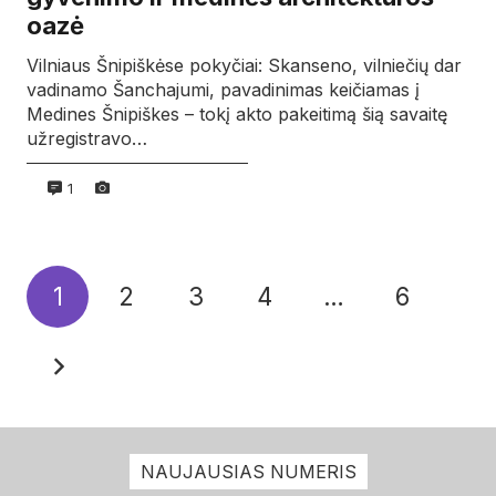
oazė
Vilniaus Šnipiškėse pokyčiai: Skanseno, vilniečių dar
vadinamo Šanchajumi, pavadinimas keičiamas į
Medines Šnipiškes – tokį akto pakeitimą šią savaitę
užregistravo…
1
1
2
3
4
…
6
NAUJAUSIAS NUMERIS