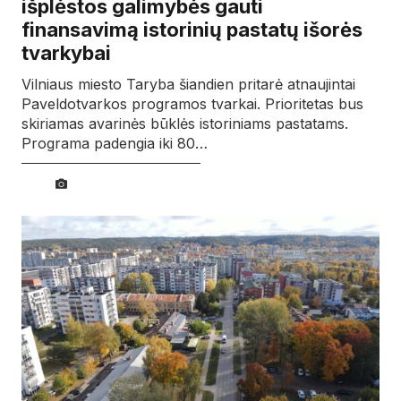
išplėstos galimybės gauti
finansavimą istorinių pastatų išorės
tvarkybai
Vilniaus miesto Taryba šiandien pritarė atnaujintai
Paveldotvarkos programos tvarkai. Prioritetas bus
skiriamas avarinės būklės istoriniams pastatams.
Programa padengia iki 80…