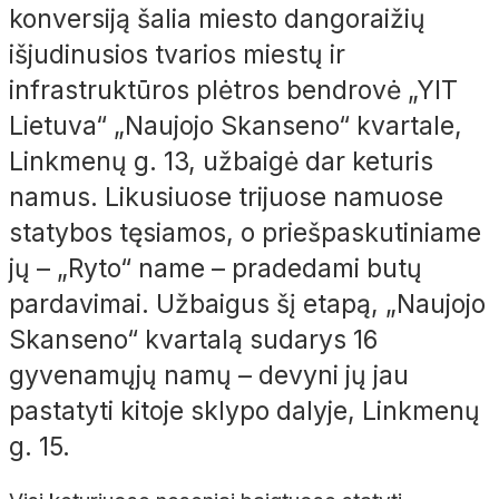
konversiją šalia miesto dangoraižių
išjudinusios tvarios miestų ir
infrastruktūros plėtros bendrovė „YIT
Lietuva“ „Naujojo Skanseno“ kvartale,
Linkmenų g. 13, užbaigė dar keturis
namus. Likusiuose trijuose namuose
statybos tęsiamos, o priešpaskutiniame
jų – „Ryto“ name – pradedami butų
pardavimai. Užbaigus šį etapą, „Naujojo
Skanseno“ kvartalą sudarys 16
gyvenamųjų namų – devyni jų jau
pastatyti kitoje sklypo dalyje, Linkmenų
g. 15.