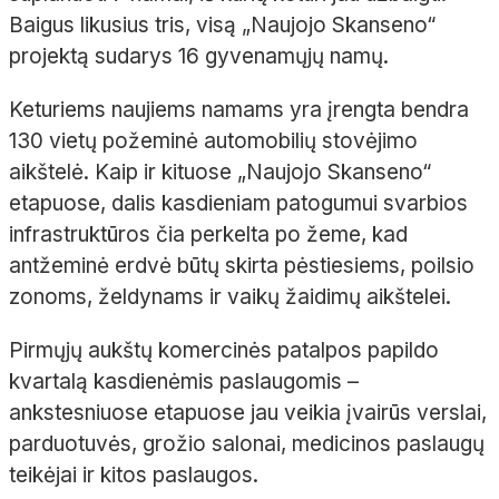
Baigus likusius tris, visą „Naujojo Skanseno“
projektą sudarys 16 gyvenamųjų namų.
Keturiems naujiems namams yra įrengta bendra
130 vietų požeminė automobilių stovėjimo
aikštelė. Kaip ir kituose „Naujojo Skanseno“
etapuose, dalis kasdieniam patogumui svarbios
infrastruktūros čia perkelta po žeme, kad
antžeminė erdvė būtų skirta pėstiesiems, poilsio
zonoms, želdynams ir vaikų žaidimų aikštelei.
Pirmųjų aukštų komercinės patalpos papildo
kvartalą kasdienėmis paslaugomis –
ankstesniuose etapuose jau veikia įvairūs verslai,
parduotuvės, grožio salonai, medicinos paslaugų
teikėjai ir kitos paslaugos.