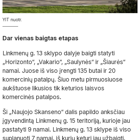
YIT nuotr.
Dar vienas baigtas etapas
Linkmenų g. 13 sklypo dalyje baigti statyti
„Horizonto“, „Vakario“, „Saulynės“ ir „Šiaurės“
namai. Juose iš viso įrengti 135 butai ir 20
komercinių patalpų. Šiuo metu pirmuosiuose
aukštuose likusios tik keturios laisvos
komercinės patalpos.
Ši „Naujojo Skanseno“ dalis papildo anksčiau
įgyvendintą Linkmenų g. 15 teritoriją, kurioje jau
pastatyti 9 namai. Linkmenų g. 13 sklype iš viso
suplanuoti 7 namai, iš kurių keturi jau užbaigti.