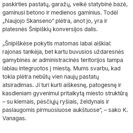
paskirties pastatų, garažų, veikė statybinė bazė,
gaminusi betono ir medienos gaminius. Todėl
„Naujojo Skanseno“ plėtra, anot jo, yra ir
platesnės Šnipiškių konversijos dalis.
„Šnipiškėse pokytis matomas labai aiškiai:
rajonas tankėja, bet kartu buvusios uždaresnės
gamybinės ar administracinės teritorijos tampa
labiau integruotos į miestą. Mums svarbu, kad
tokia plėtra nebūtų vien naujų pastatų
atsiradimas. Ji turi kurti aiškesnę, patogesnę ir
kasdieniam gyvenimui pritaikytą miesto struktūrą
– su kiemais, pėsčiųjų ryšiais, želdynais ir
paslaugomis pirmuosiuose aukštuose“, – sako K.
Vanagas.