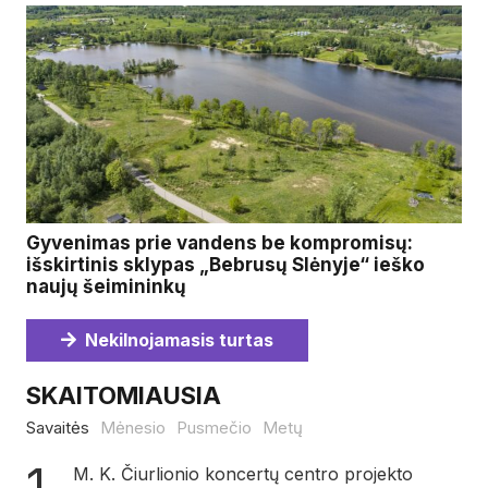
Gyvenimas prie vandens be kompromisų:
išskirtinis sklypas „Bebrusų Slėnyje“ ieško
naujų šeimininkų
Nekilnojamasis turtas
SKAITOMIAUSIA
Savaitės
Mėnesio
Pusmečio
Metų
M. K. Čiurlionio koncertų centro projekto