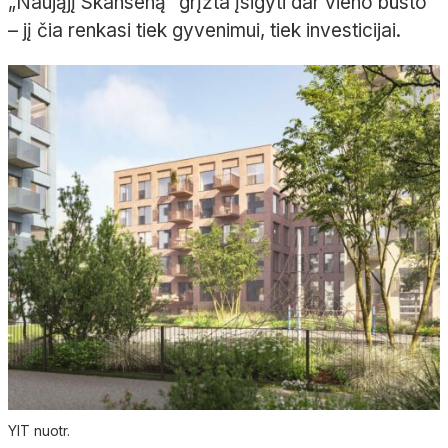
„Naująjį Skanseną“ grįžta įsigyti dar vieno būsto
– jį čia renkasi tiek gyvenimui, tiek investicijai.
YIT nuotr.