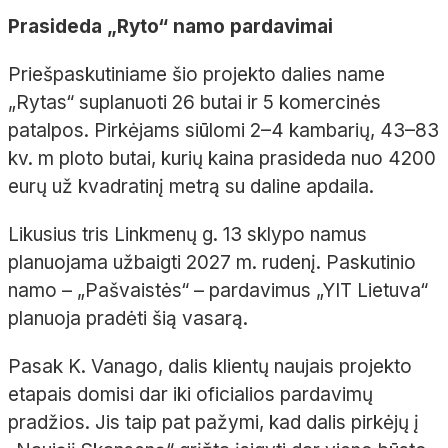
Prasideda „Ryto“ namo pardavimai
Priešpaskutiniame šio projekto dalies name
„Rytas“ suplanuoti 26 butai ir 5 komercinės
patalpos. Pirkėjams siūlomi 2–4 kambarių, 43–83
kv. m ploto butai, kurių kaina prasideda nuo 4200
eurų už kvadratinį metrą su daline apdaila.
Likusius tris Linkmenų g. 13 sklypo namus
planuojama užbaigti 2027 m. rudenį. Paskutinio
namo – „Pašvaistės“ – pardavimus „YIT Lietuva“
planuoja pradėti šią vasarą.
Pasak K. Vanago, dalis klientų naujais projekto
etapais domisi dar iki oficialios pardavimų
pradžios. Jis taip pat pažymi, kad dalis pirkėjų į