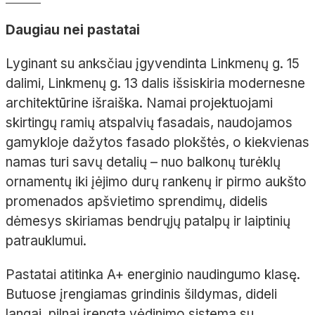
Daugiau nei pastatai
Lyginant su anksčiau įgyvendinta Linkmenų g. 15
dalimi, Linkmenų g. 13 dalis išsiskiria modernesne
architektūrine išraiška. Namai projektuojami
skirtingų ramių atspalvių fasadais, naudojamos
gamykloje dažytos fasado plokštės, o kiekvienas
namas turi savų detalių – nuo balkonų turėklų
ornamentų iki įėjimo durų rankenų ir pirmo aukšto
promenados apšvietimo sprendimų, didelis
dėmesys skiriamas bendrųjų patalpų ir laiptinių
patrauklumui.
Pastatai atitinka A+ energinio naudingumo klasę.
Butuose įrengiamas grindinis šildymas, dideli
langai, pilnai įrengta vėdinimo sistema su