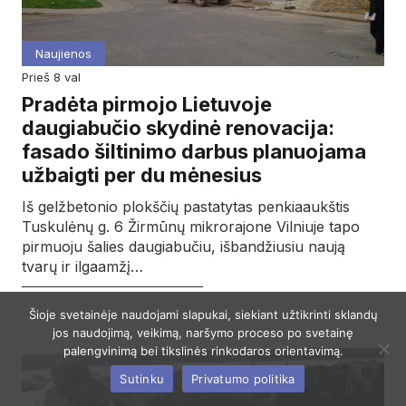
Naujienos
prieš 8 val
Pradėta pirmojo Lietuvoje
daugiabučio skydinė renovacija:
fasado šiltinimo darbus planuojama
užbaigti per du mėnesius
Iš gelžbetonio plokščių pastatytas penkiaaukštis
Tuskulėnų g. 6 Žirmūnų mikrorajone Vilniuje tapo
pirmuoju šalies daugiabučiu, išbandžiusiu naują
tvarų ir ilgaamžį…
Šioje svetainėje naudojami slapukai, siekiant užtikrinti sklandų
jos naudojimą, veikimą, naršymo proceso po svetainę
palengvinimą bei tikslinės rinkodaros orientavimą.
Sutinku
Privatumo politika