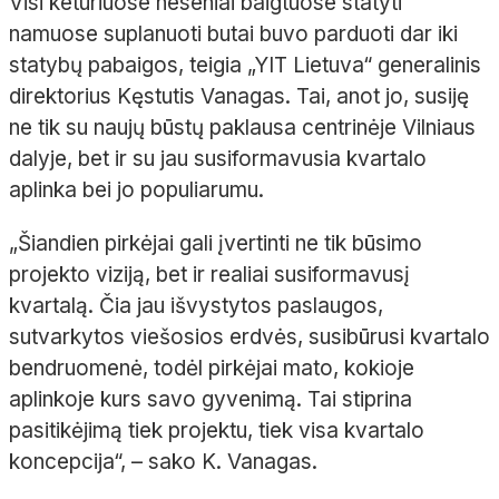
Visi keturiuose neseniai baigtuose statyti
namuose suplanuoti butai buvo parduoti dar iki
statybų pabaigos, teigia „YIT Lietuva“ generalinis
direktorius Kęstutis Vanagas. Tai, anot jo, susiję
ne tik su naujų būstų paklausa centrinėje Vilniaus
dalyje, bet ir su jau susiformavusia kvartalo
aplinka bei jo populiarumu.
„Šiandien pirkėjai gali įvertinti ne tik būsimo
projekto viziją, bet ir realiai susiformavusį
kvartalą. Čia jau išvystytos paslaugos,
sutvarkytos viešosios erdvės, susibūrusi kvartalo
bendruomenė, todėl pirkėjai mato, kokioje
aplinkoje kurs savo gyvenimą. Tai stiprina
pasitikėjimą tiek projektu, tiek visa kvartalo
koncepcija“, – sako K. Vanagas.