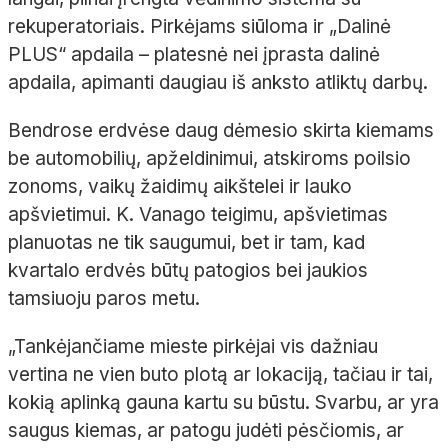
rekuperatoriais. Pirkėjams siūloma ir „Dalinė
PLUS“ apdaila – platesnė nei įprasta dalinė
apdaila, apimanti daugiau iš anksto atliktų darbų.
Bendrose erdvėse daug dėmesio skirta kiemams
be automobilių, apželdinimui, atskiroms poilsio
zonoms, vaikų žaidimų aikštelei ir lauko
apšvietimui. K. Vanago teigimu, apšvietimas
planuotas ne tik saugumui, bet ir tam, kad
kvartalo erdvės būtų patogios bei jaukios
tamsiuoju paros metu.
„Tankėjančiame mieste pirkėjai vis dažniau
vertina ne vien buto plotą ar lokaciją, tačiau ir tai,
kokią aplinką gauna kartu su būstu. Svarbu, ar yra
saugus kiemas, ar patogu judėti pėsčiomis, ar