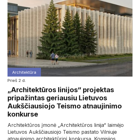
Architektūra
prieš 2 d.
„Architektūros linijos“ projektas
pripažintas geriausiu Lietuvos
Aukščiausiojo Teismo atnaujinimo
konkurse
Architektūros įmonė „Architektūros linija“ laimėjo
Lietuvos Aukščiausiojo Teismo pastato Vilniuje
atnaujinimo architektūrinį konkursą. Komisijos