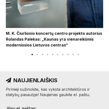
M. K. Čiurlionio koncertų centro projekto autorius
Rolandas Palekas: „Kaunas yra vienareikšmis
moderniosios Lietuvos centras“
NAUJIENLAIŠKIS
Pirmieji sužinokite, kas vyksta architektūros ir
statybų pasaulyje! Naujienas gaukite el. paštu.
Jūsų el. paštas: