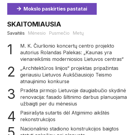
Mokslo paskirties pastatai
SKAITOMIAUSIA
Savaitės
Mėnesio
Pusmečio
Metų
M. K. Čiurlionio koncertų centro projekto
autorius Rolandas Palekas: „Kaunas yra
vienareikšmis moderniosios Lietuvos centras“
„Architektūros linijos“ projektas pripažintas
geriausiu Lietuvos Aukščiausiojo Teismo
atnaujinimo konkurse
Pradėta pirmojo Lietuvoje daugiabučio skydinė
renovacija: fasado šiltinimo darbus planuojama
užbaigti per du mėnesius
Pasirašyta sutartis dėl Atgimimo aikštės
rekonstrukcijos
Nacionalinio stadiono konstrukcijos baigtos