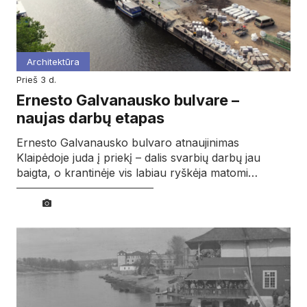
Architektūra
prieš 3 d.
Ernesto Galvanausko bulvare –
naujas darbų etapas
Ernesto Galvanausko bulvaro atnaujinimas
Klaipėdoje juda į priekį – dalis svarbių darbų jau
baigta, o krantinėje vis labiau ryškėja matomi…