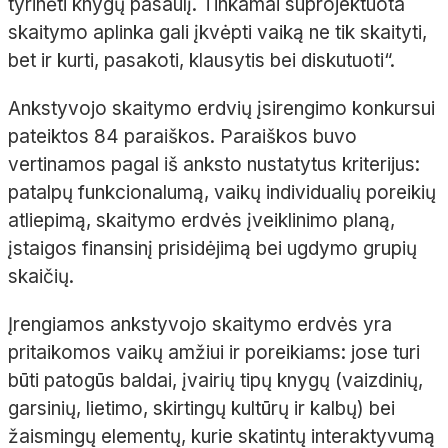
tyrinėti knygų pasaulį. Tinkamai suprojektuota
skaitymo aplinka gali įkvėpti vaiką ne tik skaityti,
bet ir kurti, pasakoti, klausytis bei diskutuoti“.
Ankstyvojo skaitymo erdvių įsirengimo konkursui
pateiktos 84 paraiškos. Paraiškos buvo
vertinamos pagal iš anksto nustatytus kriterijus:
patalpų funkcionalumą, vaikų individualių poreikių
atliepimą, skaitymo erdvės įveiklinimo planą,
įstaigos finansinį prisidėjimą bei ugdymo grupių
skaičių.
Įrengiamos ankstyvojo skaitymo erdvės yra
pritaikomos vaikų amžiui ir poreikiams: jose turi
būti patogūs baldai, įvairių tipų knygų (vaizdinių,
garsinių, lietimo, skirtingų kultūrų ir kalbų) bei
žaismingų elementų, kurie skatintų interaktyvumą