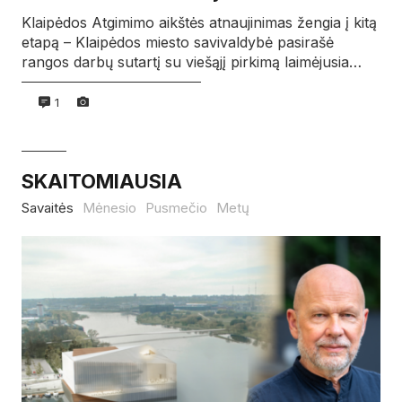
Klaipėdos Atgimimo aikštės atnaujinimas žengia į kitą
etapą – Klaipėdos miesto savivaldybė pasirašė
rangos darbų sutartį su viešąjį pirkimą laimėjusia…
1
SKAITOMIAUSIA
Savaitės
Mėnesio
Pusmečio
Metų