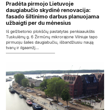
Pradėta pirmojo Lietuvoje
daugiabučio skydinė renovacija:
fasado šiltinimo darbus planuojama
užbaigti per du mėnesius
Iš gelžbetonio plokščių pastatytas penkiaaukštis
Tuskulėnų g. 6 Žirmūnų mikrorajone Vilniuje tapo
pirmuoju šalies daugiabučiu, išbandžiusiu naują
tvarų ir ilgaamžį…