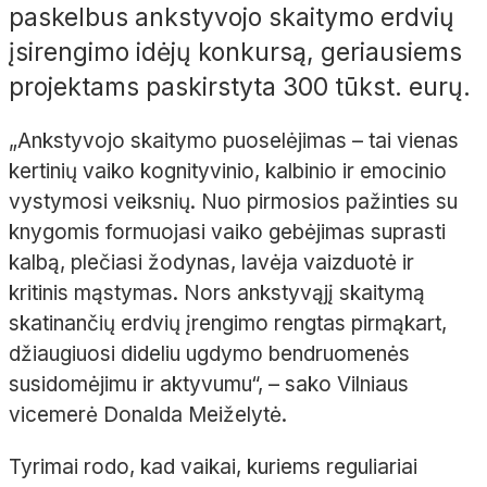
paskelbus ankstyvojo skaitymo erdvių
įsirengimo idėjų konkursą, geriausiems
projektams paskirstyta 300 tūkst. eurų.
„Ankstyvojo skaitymo puoselėjimas – tai vienas
kertinių vaiko kognityvinio, kalbinio ir emocinio
vystymosi veiksnių. Nuo pirmosios pažinties su
knygomis formuojasi vaiko gebėjimas suprasti
kalbą, plečiasi žodynas, lavėja vaizduotė ir
kritinis mąstymas. Nors ankstyvąjį skaitymą
skatinančių erdvių įrengimo rengtas pirmąkart,
džiaugiuosi dideliu ugdymo bendruomenės
susidomėjimu ir aktyvumu“, – sako Vilniaus
vicemerė Donalda Meiželytė.
Tyrimai rodo, kad vaikai, kuriems reguliariai