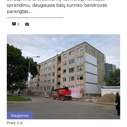
sprendimu, daugiausia balų surinko bendrovės
parengtas…
2
Naujienos
prieš 2 d.