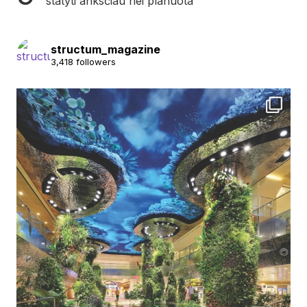
statyti anksčiau nei planuota
structum_magazine
3,418 followers