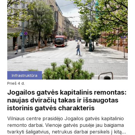
Infrastruktūra
prieš 4 d.
Jogailos gatvės kapitalinis remontas:
naujas dviračių takas ir išsaugotas
istorinis gatvės charakteris
Vilniaus centre prasidėjo Jogailos gatvės kapitalinio
remonto darbai. Vienoje gatvės pusėje jau baigiama
tvarkyti šaligatvius, netrukus darbai persikels į kitą…