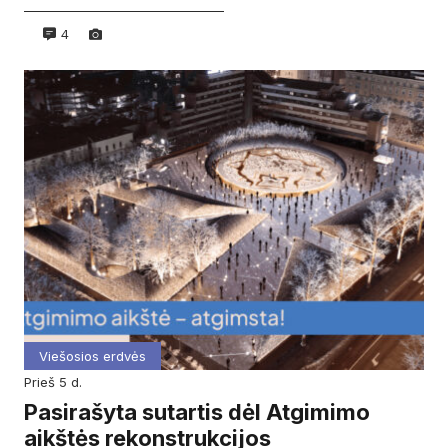
4
Viešosios erdvės
prieš 5 d.
Pasirašyta sutartis dėl Atgimimo
aikštės rekonstrukcijos