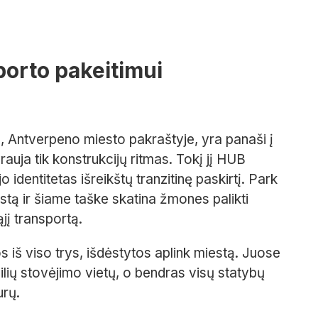
porto pakeitimui
e, Antverpeno miesto pakraštyje, yra panaši į
auja tik konstrukcijų ritmas. Tokį jį HUB
o identitetas išreikštų tranzitinę paskirtį. Park
stą ir šiame taške skatina žmones palikti
jį transportą.
 iš viso trys, išdėstytos aplink miestą. Juose
ilių stovėjimo vietų, o bendras visų statybų
urų.