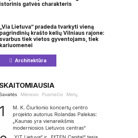
istorinis gatvės charakteris
„Via Lietuva“ pradeda tvarkyti vieną
pagrindinių krašto kelių Vilniaus rajone:
svarbus tiek vietos gyventojams, tiek
kariuomenei
Architektūra
SKAITOMIAUSIA
Savaitės
Mėnesio
Pusmečio
Metų
M. K. Čiurlionio koncertų centro
projekto autorius Rolandas Palekas:
„Kaunas yra vienareikšmis
moderniosios Lietuvos centras“
„YIT Lietuva“ ir „EfTEN Capital“ tęsia