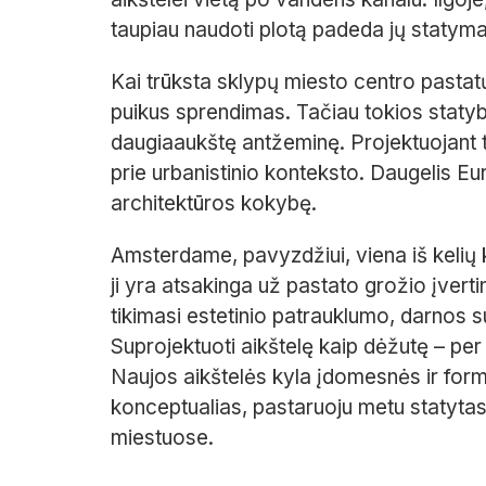
taupiau naudoti plotą padeda jų statym
Kai trūksta sklypų miesto centro pastat
puikus sprendimas. Tačiau tokios statybo
daugiaaukštę antžeminę. Projektuojant tok
prie urbanistinio konteksto. Daugelis Eu
architektūros kokybę.
Amsterdame, pavyzdžiui, viena iš kelių k
ji yra atsakinga už pastato grožio įverti
tikimasi estetinio patrauklumo, darnos s
Suprojektuoti aikštelę kaip dėžutę – pe
Naujos aikštelės kyla įdomesnės ir forma
konceptualias, pastaruoju metu statyta
miestuose.