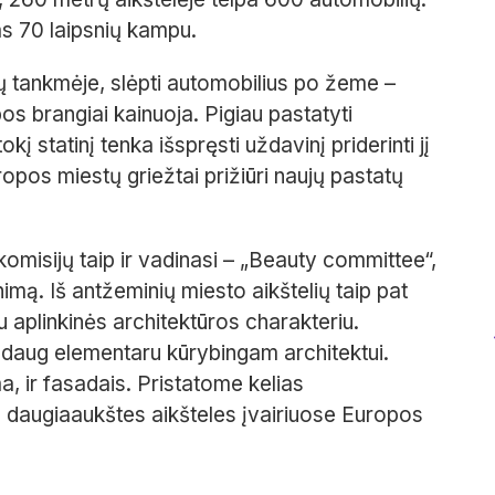
as 70 laipsnių kampu.
ų tankmėje, slėpti automobilius po žeme –
s brangiai kainuoja. Pigiau pastatyti
į statinį tenka išspręsti uždavinį priderinti jį
ropos miestų griežtai prižiūri naujų pastatų
omisijų taip ir vadinasi – „Beauty committee“,
nimą. Iš antžeminių miesto aikštelių taip pat
u aplinkinės architektūros charakteriu.
r daug elementaru kūrybingam architektui.
, ir fasadais. Pristatome kelias
s daugiaaukštes aikšteles įvairiuose Europos