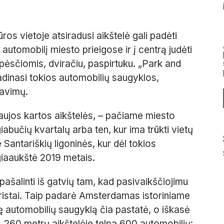
ros vietoje atsiradusi aikštelė gali padėti
 automobilį miesto prieigose ir į centrą judėti
 pėsčiomis, dviračiu, paspirtuku. „Park and
 vadinasi tokios automobilių saugyklos,
iavimų.
 naujos kartos aikštelės, – pačiame miesto
iabučių kvartalų arba ten, kur ima trūkti vietų
 Santariškių ligoninės, kur dėl tokios
giaaukštė 2019 metais.
šalinti iš gatvių tam, kad pasivaikščiojimu
turistai. Taip padarė Amsterdamas istoriniame
ę automobilių saugyklą čia pastatė, o iškasė
e, 260 metrų aikštelėje telpa 600 automobilių: