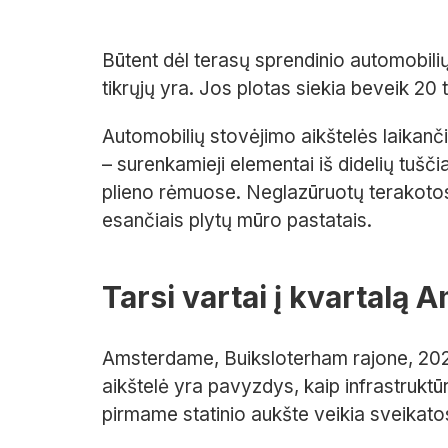
Būtent dėl terasų sprendinio automobili
tikrųjų yra. Jos plotas siekia beveik 20
Automobilių stovėjimo aikštelės laikančio
– surenkamieji elementai iš didelių tušči
plieno rėmuose. Neglazūruotų terakotos 
esančiais plytų mūro pastatais.
Tarsi vartai į kvartalą
Amsterdame, Buiksloterham rajone, 202
aikštelė yra pavyzdys, kaip infrastruktūro
pirmame statinio aukšte veikia sveikato