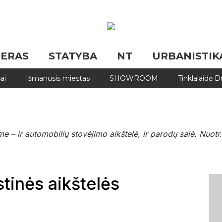
JERAS
STATYBA
NT
URBANISTIK
ai
Išmanusis miestas
SHOWROOM
Tinklalaidė 
 – ir automobilių stovėjimo aikštelė, ir parodų salė. Nuot
tinės aikštelės