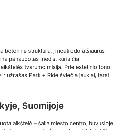
a betoninė struktūra, ji neatrodo atšiaurus
nina panaudotas medis, kuris čia
s aikštelės tvarumo misiją. Prie estetinio tono
 O ir užrašas Park + Ride šviečia jaukiai, tarsi
kyje, Suomijoje
ota aikštelė – šalia miesto centro, buvusioje