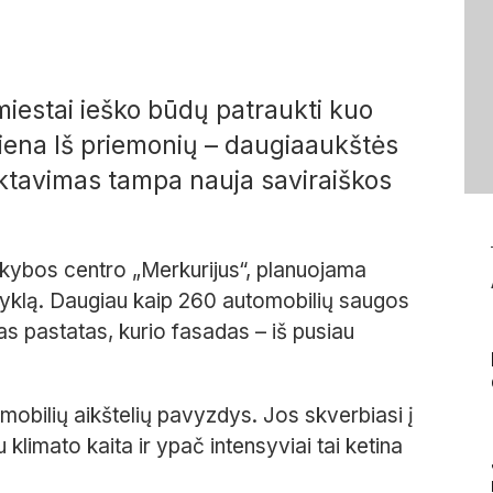
miestai ieško būdų patraukti kuo
Viena Iš priemonių – daugiaaukštės
ktavimas tampa nauja saviraiškos
kybos centro „Merkurijus“, planuojama
gyklą. Daugiau kaip 260 automobilių saugos
as pastatas, kurio fasadas – iš pusiau
mobilių aikštelių pavyzdys. Jos skverbiasi į
klimato kaita ir ypač intensyviai tai ketina