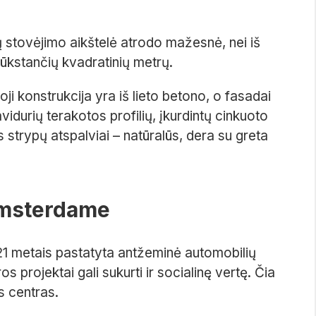
ų stovėjimo aikštelė atrodo mažesnė, nei iš
 tūkstančių kvadratinių metrų.
ji konstrukcija yra iš lieto betono, o fasadai
avidurių terakotos profilių, įkurdintų cinkuoto
strypų atspalviai – natūralūs, dera su greta
 Amsterdame
1 metais pastatyta antžeminė automobilių
s projektai gali sukurti ir socialinę vertę. Čia
s centras.