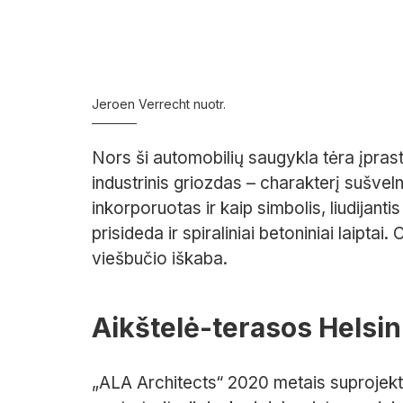
Jeroen Verrecht nuotr.
Nors ši automobilių saugykla tėra įprast
industrinis griozdas – charakterį sušvel
inkorporuotas ir kaip simbolis, liudijanti
prisideda ir spiraliniai betoniniai laiptai.
viešbučio iškaba.
Aikštelė-terasos Helsin
„ALA Architects“ 2020 metais suprojektu