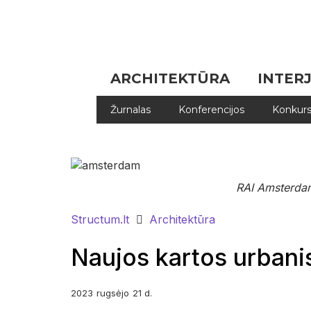
ARCHITEKTŪRA
INTER
Žurnalas
Konferencijos
Konkurs
RAI Amsterdame
Structum.lt
Architektūra
Naujos kartos urbanis
2023
rugsėjo
21 d.