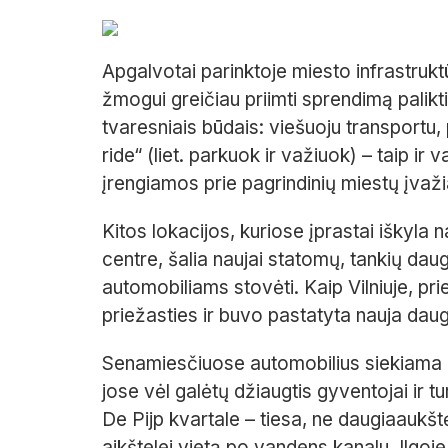
Apgalvotai parinktoje miesto infrastruktū
žmogui greičiau priimti sprendimą palikti
tvaresniais būdais: viešuoju transportu,
ride“ (liet. parkuok ir važiuok) – taip ir
įrengiamos prie pagrindinių miestų įvaž
Kitos lokacijos, kuriose įprastai iškyla
centre, šalia naujai statomų, tankių daug
automobiliams stovėti. Kaip Vilniuje, prie
priežasties ir buvo pastatyta nauja dau
Senamiesčiuose automobilius siekiama pa
jose vėl galėtų džiaugtis gyventojai ir 
De Pijp kvartale – tiesa, ne daugiaaukšt
aikštelei vietą po vandens kanalu. Ilgoj