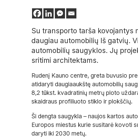
Su transporto tarša kovojantys 
daugiau automobilių Iš gatvių. 
automobilių saugyklos. Jų proje
sritimi architektams.
Rudenį Kauno centre, greta buvusio pre
atidaryti daugiaaukštę automobilių sau
8,2 tūkst. kvadratinių metrų ploto uždar
skaidraus profiliuoto stiklo ir plokščių.
Ši dengta saugykla – naujos kartos auto
Europos miestus kurie susitarė kovoti su 
daryti iki 2030 metų.