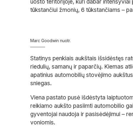
uosto teritorijoje, kuri dabar intensyviai
tūkstančiui žmonių, 6 tūkstančiams – pas
Marc Goodwin nuotr.
Statinys penkiais aukštais išsidėstęs rat
riedulių, samanų ir paparčių. Kiemas atli
apatinius automobilių stovėjimo aukštus
sniegas.
Viena pastato pusė išdėstyta laiptuotom
reikiamo aukšto pasiimti automobilio gali
gyventojai naudoja ir pasisėdėjimui – re
voniomis.