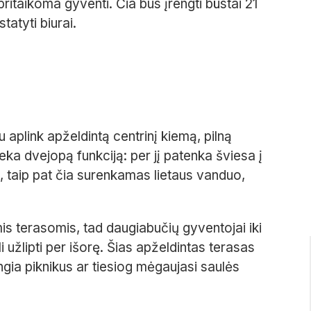
 pritaikoma gyventi. Čia bus įrengti būstai 21
tatyti biurai.
u aplink apželdintą centrinį kiemą, pilną
eka dvejopą funkciją: per jį patenka šviesa į
, taip pat čia surenkamas lietaus vanduo,
is terasomis, tad daugiabučių gyventojai iki
 užlipti per išorę. Šias apželdintas terasas
ngia piknikus ar tiesiog mėgaujasi saulės