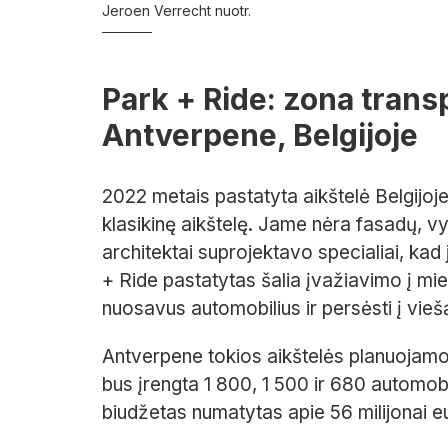
Jeroen Verrecht nuotr.
Park + Ride: zona trans
Antverpene, Belgijoje
2022 metais pastatyta aikštelė Belgijoj
klasikinę aikštelę. Jame nėra fasadų, vyr
architektai suprojektavo specialiai, kad j
+ Ride pastatytas šalia įvažiavimo į mie
nuosavus automobilius ir persėsti į viešą
Antverpene tokios aikštelės planuojamos
bus įrengta 1 800, 1 500 ir 680 automob
biudžetas numatytas apie 56 milijonai e