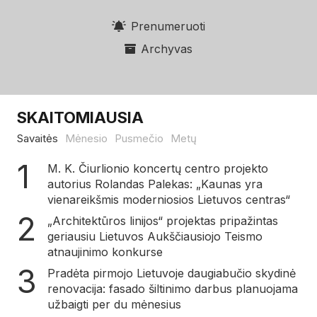
Prenumeruoti
Archyvas
SKAITOMIAUSIA
Savaitės
Mėnesio
Pusmečio
Metų
M. K. Čiurlionio koncertų centro projekto
autorius Rolandas Palekas: „Kaunas yra
vienareikšmis moderniosios Lietuvos centras“
„Architektūros linijos“ projektas pripažintas
geriausiu Lietuvos Aukščiausiojo Teismo
atnaujinimo konkurse
Pradėta pirmojo Lietuvoje daugiabučio skydinė
renovacija: fasado šiltinimo darbus planuojama
užbaigti per du mėnesius