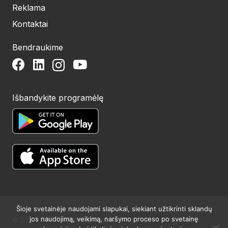
Reklama
Kontaktai
Bendraukime
Išbandykite programėlę
Šioje svetainėje naudojami slapukai, siekiant užtikrinti sklandų
jos naudojimą, veikimą, naršymo proceso po svetainę
© 2024 UAB Structum projektai. Visos teisės saugomos.