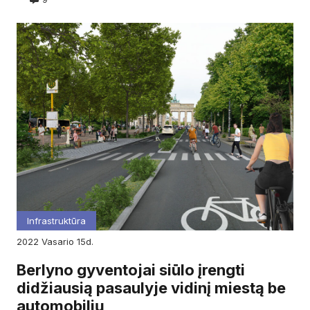
Infrastruktūra
2022
vasario
15d.
Berlyno gyventojai siūlo įrengti
didžiausią pasaulyje vidinį miestą be
automobilių