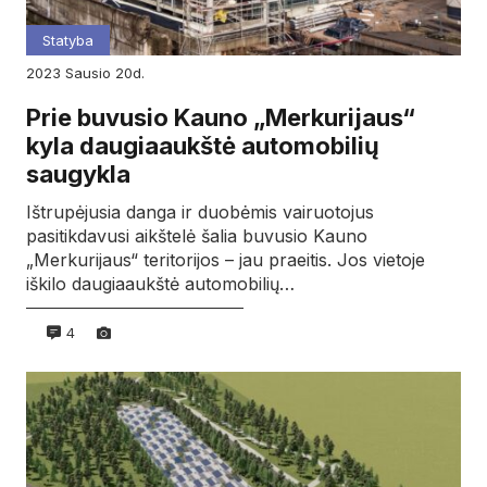
Statyba
2023
sausio
20d.
Prie buvusio Kauno „Merkurijaus“
kyla daugiaaukštė automobilių
saugykla
Ištrupėjusia danga ir duobėmis vairuotojus
pasitikdavusi aikštelė šalia buvusio Kauno
„Merkurijaus“ teritorijos – jau praeitis. Jos vietoje
iškilo daugiaaukštė automobilių…
4