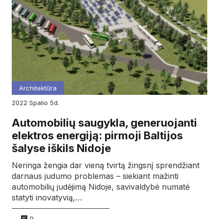
Architektūra
2022
spalio
5d.
Automobilių saugykla, generuojanti
elektros energiją: pirmoji Baltijos
šalyse iškils Nidoje
Neringa žengia dar vieną tvirtą žingsnį sprendžiant
darnaus judumo problemas – siekiant mažinti
automobilių judėjimą Nidoje, savivaldybė numatė
statyti inovatyvią,…
9