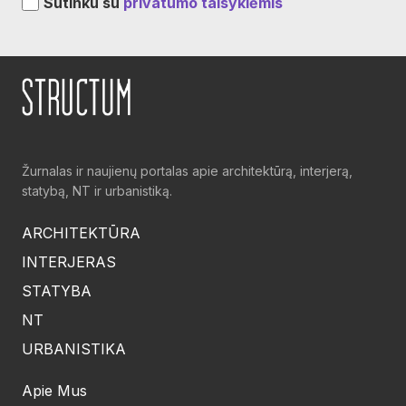
Sutinku su
privatumo taisyklėmis
Žurnalas ir naujienų portalas apie architektūrą, interjerą,
statybą, NT ir urbanistiką.
ARCHITEKTŪRA
INTERJERAS
STATYBA
NT
URBANISTIKA
Apie Mus