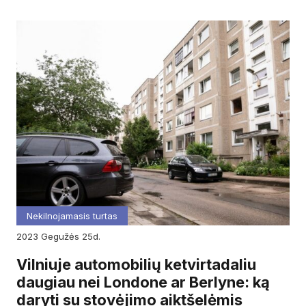
Nekilnojamasis turtas
2023
gegužės
25d.
Vilniuje automobilių ketvirtadaliu
daugiau nei Londone ar Berlyne: ką
daryti su stovėjimo aiktšelėmis