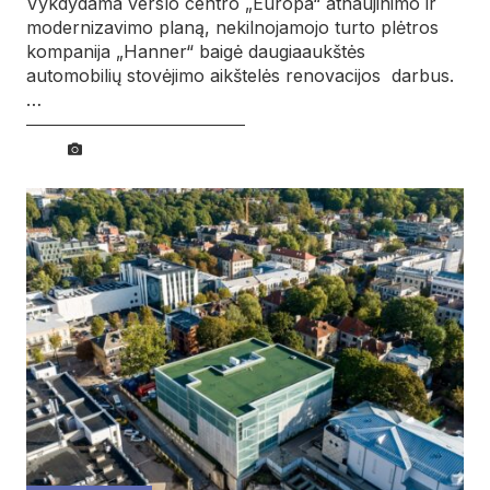
Vykdydama verslo centro „Europa“ atnaujinimo ir
modernizavimo planą, nekilnojamojo turto plėtros
kompanija „Hanner“ baigė daugiaaukštės
automobilių stovėjimo aikštelės renovacijos darbus.
…