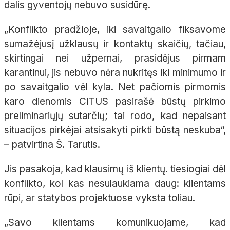
dalis gyventojų nebuvo susidūrę.
„Konflikto pradžioje, iki savaitgalio fiksavome
sumažėjusį užklausų ir kontaktų skaičių, tačiau,
skirtingai nei užpernai, prasidėjus pirmam
karantinui, jis nebuvo nėra nukritęs iki minimumo ir
po savaitgalio vėl kyla. Net pačiomis pirmomis
karo dienomis CITUS pasirašė būstų pirkimo
preliminariųjų sutarčių; tai rodo, kad nepaisant
situacijos pirkėjai atsisakyti pirkti būstą neskuba“,
– patvirtina Š. Tarutis.
Jis pasakoja, kad klausimų iš klientų. tiesiogiai dėl
konflikto, kol kas nesulaukiama daug: klientams
rūpi, ar statybos projektuose vyksta toliau.
„Savo klientams komunikuojame, kad