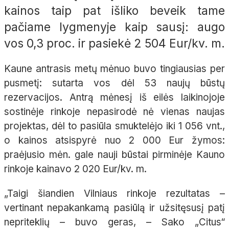
kainos taip pat išliko beveik tame
pačiame lygmenyje kaip sausį: augo
vos 0,3 proc. ir pasiekė 2 504 Eur/kv. m.
Kaune antrasis metų mėnuo buvo tingiausias per
pusmetį: sutarta vos dėl 53 naujų būstų
rezervacijos. Antrą mėnesį iš eilės laikinojoje
sostinėje rinkoje nepasirodė nė vienas naujas
projektas, dėl to pasiūla smuktelėjo iki 1 056 vnt.,
o kainos atsispyrė nuo 2 000 Eur žymos:
praėjusio mėn. gale nauji būstai pirminėje Kauno
rinkoje kainavo 2 020 Eur/kv. m.
„Taigi šiandien Vilniaus rinkoje rezultatas –
vertinant nepakankamą pasiūlą ir užsitęsusį patį
nepriteklių – buvo geras, – Sako „Citus“