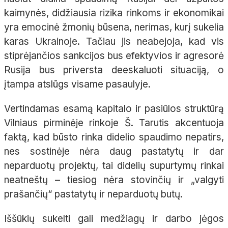
kaimynės, didžiausia rizika rinkoms ir ekonomikai
yra emocinė žmonių būsena, nerimas, kurį sukelia
karas Ukrainoje. Tačiau jis neabejoja, kad vis
stiprėjančios sankcijos bus efektyvios ir agresorė
Rusija bus priversta deeskaluoti situaciją, o
įtampa atslūgs visame pasaulyje.
Vertindamas esamą kapitalo ir pasiūlos struktūrą
Vilniaus pirminėje rinkoje Š. Tarutis akcentuoja
faktą, kad būsto rinka didelio spaudimo nepatirs,
nes sostinėje nėra daug pastatytų ir dar
neparduotų projektų, tai didelių supurtymų rinkai
neatneštų – tiesiog nėra stovinčių ir „valgyti
prašančių“ pastatytų ir neparduotų butų.
Iššūkių sukelti gali medžiagų ir darbo jėgos