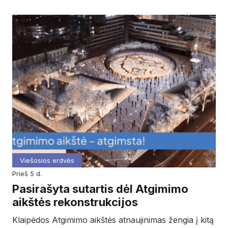
Viešosios erdvės
prieš 5 d.
Pasirašyta sutartis dėl Atgimimo
aikštės rekonstrukcijos
Klaipėdos Atgimimo aikštės atnaujinimas žengia į kitą