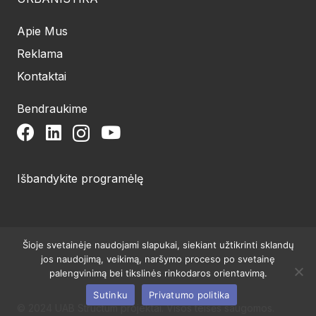
Apie Mus
Reklama
Kontaktai
Bendraukime
Išbandykite programėlę
Šioje svetainėje naudojami slapukai, siekiant užtikrinti sklandų
jos naudojimą, veikimą, naršymo proceso po svetainę
palengvinimą bei tikslinės rinkodaros orientavimą.
Sutinku
Privatumo politika
© 2024 UAB Structum projektai. Visos teisės saugomos.