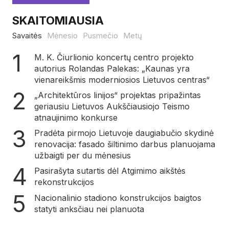
SKAITOMIAUSIA
Savaitės
Mėnesio
Pusmečio
Metų
M. K. Čiurlionio koncertų centro projekto
autorius Rolandas Palekas: „Kaunas yra
vienareikšmis moderniosios Lietuvos centras“
„Architektūros linijos“ projektas pripažintas
geriausiu Lietuvos Aukščiausiojo Teismo
atnaujinimo konkurse
Pradėta pirmojo Lietuvoje daugiabučio skydinė
renovacija: fasado šiltinimo darbus planuojama
užbaigti per du mėnesius
Pasirašyta sutartis dėl Atgimimo aikštės
rekonstrukcijos
Nacionalinio stadiono konstrukcijos baigtos
statyti anksčiau nei planuota