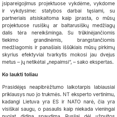
įsipareigojimus projektuose vykdėme, vykdome
ir vykdysime: statybos darbai tęsiami, su
partneriais atsiskaitoma kaip įprasta, o mūsų
projektuose rusiškų ar baltarusiškų medžiagų
dalis tėra nereikšminga. Su trūkinėjančiomis
tiekimo grandinėmis, brangstančiomis
medžiagomis ir panašiais iššūkiais mūsų pirkimų
skyrius efektyviai tvarkytis mokosi jau dvejus
metus – jų netikėtai „nepaimsi“, – sako ekspertas.
Ko laukti toliau
Prasidėjęs neapibrėžtumo laikotarpis labiausiai
priklausys nuo jo trukmės. NT eksperto vertinimu,
kadangi Lietuva yra ES ir NATO narė, čia yra
visiškai saugu, o pasaulis kaip niekada vieningai
nuolat didina spaudimą Rusijai dėl užpultos