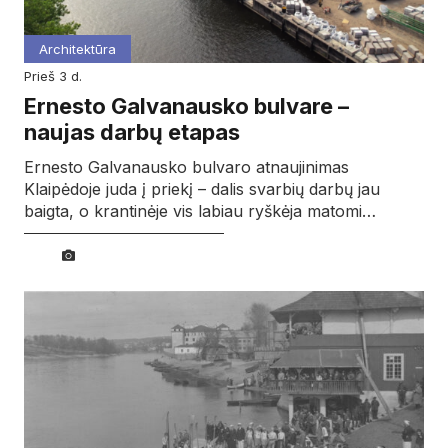
Architektūra
prieš 3 d.
Ernesto Galvanausko bulvare –
naujas darbų etapas
Ernesto Galvanausko bulvaro atnaujinimas
Klaipėdoje juda į priekį – dalis svarbių darbų jau
baigta, o krantinėje vis labiau ryškėja matomi…