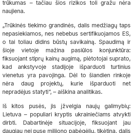
trūkumas – tačiau šios rizikos toli gražu nėra
naujiena.
„Trūkinės tiekimo grandinės, dalis medžiagų taps
nepasiekiamos, nes nebebus sertifikuojamos ES,
o tai toliau didins būstų savikainą. Spaudimą ir
šioje vietoje mažina pasiūlos konjunktūra:
fiksuojant stiprų kainų augimą, plėtotojai suprato,
kad ankstyvoje stadijoje išparduoti turtinius
vienetus yra pavojinga. Dėl to šiandien rinkoje
nėra daug projektų, kurie išparduoti net
nepradėjus statyti“, – aiškina analitikas.
Iš kitos pusės, jis įžvelgia naujų galimybių:
Lietuva – populiari kryptis ukrainiečiams atvykti
dirbti. Dabartinėje situacijoje, fiksuojant jau
daugiau nei pusę milijono pabėgėlių, tikėtina, dalis