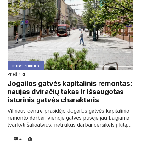
Infrastruktūra
prieš 4 d.
Jogailos gatvės kapitalinis remontas:
naujas dviračių takas ir išsaugotas
istorinis gatvės charakteris
Vilniaus centre prasidėjo Jogailos gatvės kapitalinio
remonto darbai. Vienoje gatvės pusėje jau baigiama
tvarkyti šaligatvius, netrukus darbai persikels į kitą…
4