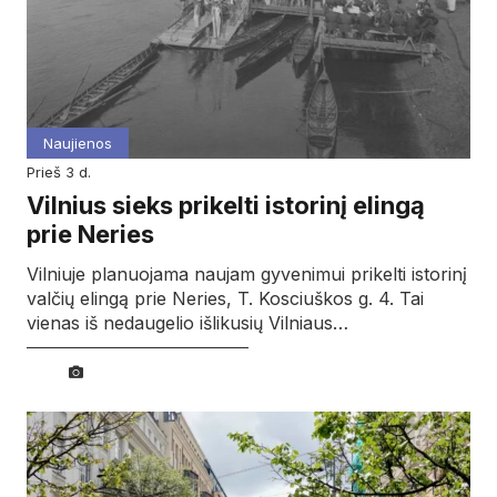
Naujienos
prieš 3 d.
Vilnius sieks prikelti istorinį elingą
prie Neries
Vilniuje planuojama naujam gyvenimui prikelti istorinį
valčių elingą prie Neries, T. Kosciuškos g. 4. Tai
vienas iš nedaugelio išlikusių Vilniaus…