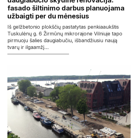
fasado šiltinimo darbus planuojama
užbaigti per du mėnesius
Iš gelžbetonio plokščių pastatytas penkiaaukštis
Tuskulėnų g. 6 Žirmūnų mikrorajone Vilniuje tapo
pirmuoju šalies daugiabučiu, išbandžiusiu naują
tvarų ir ilgaamžį…