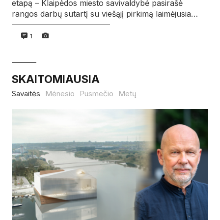
etapą – Klaipėdos miesto savivaldybė pasirašė
rangos darbų sutartį su viešąjį pirkimą laimėjusia…
1
SKAITOMIAUSIA
Savaitės
Mėnesio
Pusmečio
Metų