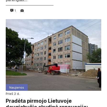
1
Naujienos
prieš 2 d.
Pradėta pirmojo Lietuvoje
daugiabučio skydinė renovacija: