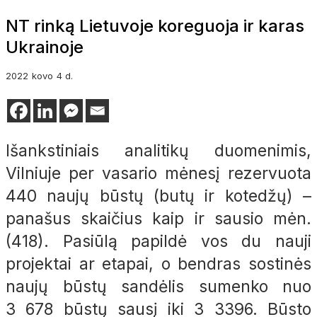
NT rinką Lietuvoje koreguoja ir karas
Ukrainoje
2022
kovo
4 d.
Išankstiniais analitikų duomenimis,
Vilniuje per vasario mėnesį rezervuota
440 naujų būstų (butų ir kotedžų) –
panašus skaičius kaip ir sausio mėn.
(418). Pasiūlą papildė vos du nauji
projektai ar etapai, o bendras sostinės
naujų būstų sandėlis sumenko nuo
3 678 būstų sausį iki 3 3396. Būsto