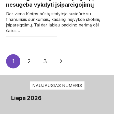
nesugeba vykdyti įsipareigojimų
Dar viena Kinijos būstų statytoja susidūrė su
finansiniais sunkumais, kadangi neįvykdė skolinių
įsipareigojimų. Tai dar labiau padidino nerimą dėl
šalies…
1
2
3
NAUJAUSIAS NUMERIS
Liepa 2026