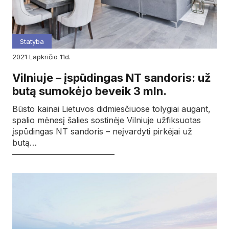
Statyba
2021
lapkričio
11d.
Vilniuje – įspūdingas NT sandoris: už
butą sumokėjo beveik 3 mln.
Būsto kainai Lietuvos didmiesčiuose tolygiai augant,
spalio mėnesį šalies sostinėje Vilniuje užfiksuotas
įspūdingas NT sandoris – neįvardyti pirkėjai už
butą…