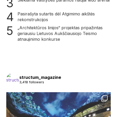
Siekiama valstybės paramos naujai ledo arenai
Pasirašyta sutartis dėl Atgimimo aikštės
rekonstrukcijos
„Architektūros linijos“ projektas pripažintas
geriausiu Lietuvos Aukščiausiojo Teismo
atnaujinimo konkurse
structum_magazine
3,418 followers