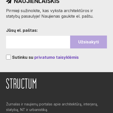
NAUJIENLAIŠKIS
Pirmieji sužinokite, kas vyksta architektūros ir
statybų pasaulyje! Naujienas gaukite el. paštu.
Jūsų el. paštas:
Sutinku su
privatumo taisyklėmis
Žurnalas ir naujienų portalas apie architektūrą, interjerą,
statybą, NT ir urbanistiką.