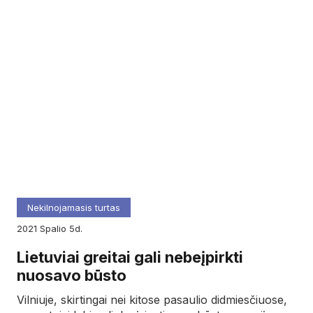
Nekilnojamasis turtas
2021
spalio
5d.
Lietuviai greitai gali nebeįpirkti
nuosavo būsto
Vilniuje, skirtingai nei kitose pasaulio didmiesčiuose,