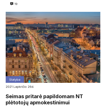
19
Statyba
2021
lapkričio
26d.
Seimas pritarė papildomam NT
plėtotojų apmokestinimui