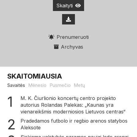
Skaityti
Prenumeruoti
Archyvas
SKAITOMIAUSIA
Savaitės
Mėnesio
Pusmečio
Metų
M. K. Čiurlionio koncertų centro projekto
autorius Rolandas Palekas: „Kaunas yra
vienareikšmis moderniosios Lietuvos centras“
Pradedamos futbolo ir regbio arenos statybos
Aleksote