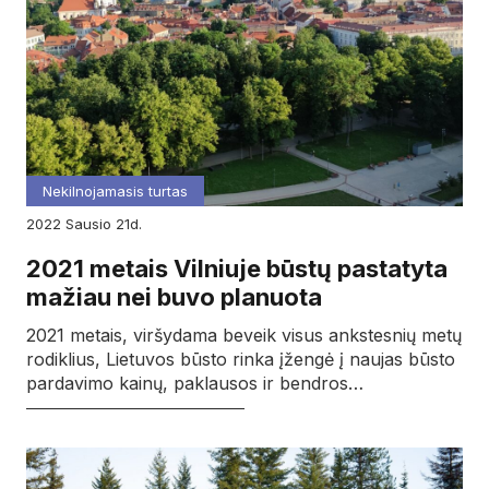
Nekilnojamasis turtas
2022
sausio
21d.
2021 metais Vilniuje būstų pastatyta
mažiau nei buvo planuota
2021 metais, viršydama beveik visus ankstesnių metų
rodiklius, Lietuvos būsto rinka įžengė į naujas būsto
pardavimo kainų, paklausos ir bendros…