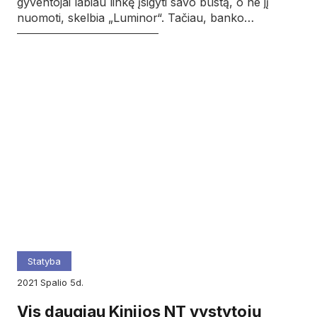
gyventojai labiau linkę įsigyti savo būstą, o ne jį
nuomoti, skelbia „Luminor“. Tačiau, banko…
Statyba
2021
spalio
5d.
Vis daugiau Kinijos NT vystytojų