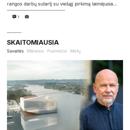
rangos darbų sutartį su viešąjį pirkimą laimėjusia…
1
SKAITOMIAUSIA
Savaitės
Mėnesio
Pusmečio
Metų