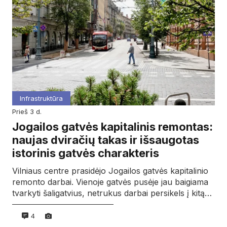
Infrastruktūra
prieš 3 d.
Jogailos gatvės kapitalinis remontas:
naujas dviračių takas ir išsaugotas
istorinis gatvės charakteris
Vilniaus centre prasidėjo Jogailos gatvės kapitalinio
remonto darbai. Vienoje gatvės pusėje jau baigiama
tvarkyti šaligatvius, netrukus darbai persikels į kitą…
4