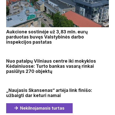
Aukcione sostinėje už 3,83 mln. eurų
parduotas buvęs Valstybinės darbo
inspekcijos pastatas
Nuo patalpų Vilniaus centre iki mokyklos
Kėdainiuose: Turto bankas vasarą rinkai
pasiūlys 270 objektų
„Naujasis Skansenas“ artėja link finišo:
užbaigti dar keturi namai
Nekilnojamasis turtas