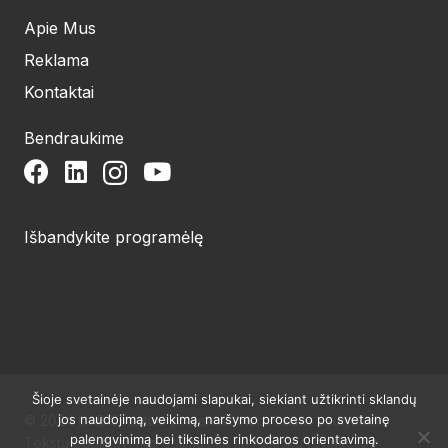
Apie Mus
Reklama
Kontaktai
Bendraukime
Išbandykite programėlę
Šioje svetainėje naudojami slapukai, siekiant užtikrinti sklandų
jos naudojimą, veikimą, naršymo proceso po svetainę
© 2024 UAB Structum projektai. Visos teisės saugomos.
palengvinimą bei tikslinės rinkodaros orientavimą.
Tekstų publikavimas galimas tik su raštišku redakcijos