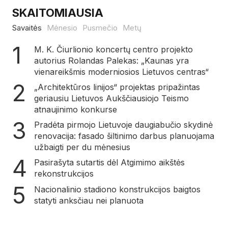
SKAITOMIAUSIA
Savaitės
Mėnesio
Pusmečio
Metų
M. K. Čiurlionio koncertų centro projekto
autorius Rolandas Palekas: „Kaunas yra
vienareikšmis moderniosios Lietuvos centras“
„Architektūros linijos“ projektas pripažintas
geriausiu Lietuvos Aukščiausiojo Teismo
atnaujinimo konkurse
Pradėta pirmojo Lietuvoje daugiabučio skydinė
renovacija: fasado šiltinimo darbus planuojama
užbaigti per du mėnesius
Pasirašyta sutartis dėl Atgimimo aikštės
rekonstrukcijos
Nacionalinio stadiono konstrukcijos baigtos
statyti anksčiau nei planuota