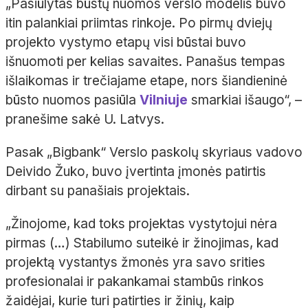
„Pasiūlytas būstų nuomos verslo modelis buvo
itin palankiai priimtas rinkoje. Po pirmų dviejų
projekto vystymo etapų visi būstai buvo
išnuomoti per kelias savaites. Panašus tempas
išlaikomas ir trečiajame etape, nors šiandieninė
būsto nuomos pasiūla
Vilniuje
smarkiai išaugo“, –
pranešime sakė U. Latvys.
Pasak „Bigbank“ Verslo paskolų skyriaus vadovo
Deivido Žuko, buvo įvertinta įmonės patirtis
dirbant su panašiais projektais.
„Žinojome, kad toks projektas vystytojui nėra
pirmas (…) Stabilumo suteikė ir žinojimas, kad
projektą vystantys žmonės yra savo srities
profesionalai ir pakankamai stambūs rinkos
žaidėjai, kurie turi patirties ir žinių, kaip