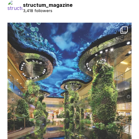
structum_magazine
3,418 followers