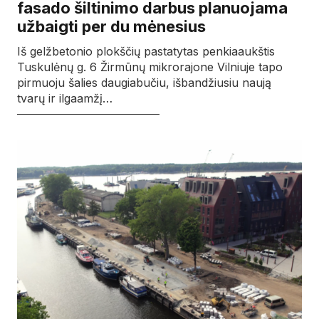
fasado šiltinimo darbus planuojama
užbaigti per du mėnesius
Iš gelžbetonio plokščių pastatytas penkiaaukštis
Tuskulėnų g. 6 Žirmūnų mikrorajone Vilniuje tapo
pirmuoju šalies daugiabučiu, išbandžiusiu naują
tvarų ir ilgaamžį…