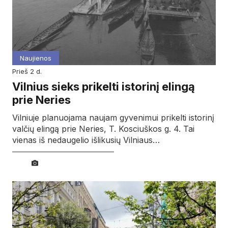
Naujienos
prieš 2 d.
Vilnius sieks prikelti istorinį elingą
prie Neries
Vilniuje planuojama naujam gyvenimui prikelti istorinį
valčių elingą prie Neries, T. Kosciuškos g. 4. Tai
vienas iš nedaugelio išlikusių Vilniaus…