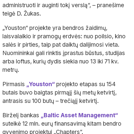
administruoti ir auginti tokį verslą“, – pranešime
teigė D. Žukas.
„Youston“ projekte yra bendros žaidimų,
laisvalaikio ir pramogų erdvės: nuo poilsio, kino
salės ir pirties, taip pat daiktų dalijimosi vieta.
Nuomininkai gali rinktis įprastus būstus, studijas
arba loftus, kurių dydis siekia nuo 13 iki 71 kv.
metrų.
Pirmasis
„Youston“
projekto etapas su 154
butais buvo baigtas pirmąjį šių metų ketvirtį,
antrasis su 100 butų – trečiąjį ketvirtį.
Birželį bankas
„Baltic Asset Management“
suteikė 12 mln. eurų finansavimą kitam bendro
gyvenimo projektui „Chapters”.