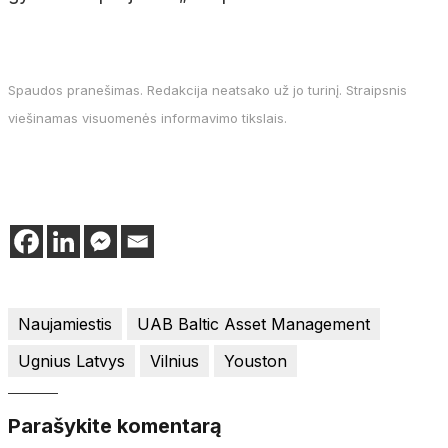
Spaudos pranešimas. Redakcija neatsako už jo turinį. Straipsnis
viešinamas visuomenės informavimo tikslais.
Naujamiestis
UAB Baltic Asset Management
Ugnius Latvys
Vilnius
Youston
Parašykite komentarą