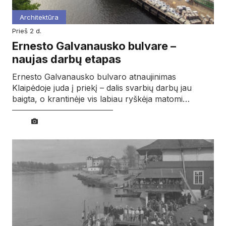
Architektūra
prieš 2 d.
Ernesto Galvanausko bulvare –
naujas darbų etapas
Ernesto Galvanausko bulvaro atnaujinimas
Klaipėdoje juda į priekį – dalis svarbių darbų jau
baigta, o krantinėje vis labiau ryškėja matomi…