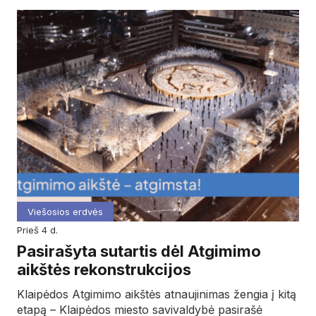
Viešosios erdvės
prieš 4 d.
Pasirašyta sutartis dėl Atgimimo
aikštės rekonstrukcijos
Klaipėdos Atgimimo aikštės atnaujinimas žengia į kitą
etapą – Klaipėdos miesto savivaldybė pasirašė