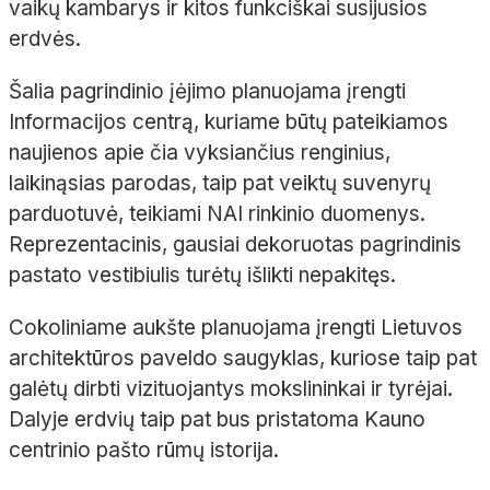
vaikų kambarys ir kitos funkciškai susijusios
erdvės.
Šalia pagrindinio įėjimo planuojama įrengti
Informacijos centrą, kuriame būtų pateikiamos
naujienos apie čia vyksiančius renginius,
laikinąsias parodas, taip pat veiktų suvenyrų
parduotuvė, teikiami NAI rinkinio duomenys.
Reprezentacinis, gausiai dekoruotas pagrindinis
pastato vestibiulis turėtų išlikti nepakitęs.
Cokoliniame aukšte planuojama įrengti Lietuvos
architektūros paveldo saugyklas, kuriose taip pat
galėtų dirbti vizituojantys mokslininkai ir tyrėjai.
Dalyje erdvių taip pat bus pristatoma Kauno
centrinio pašto rūmų istorija.