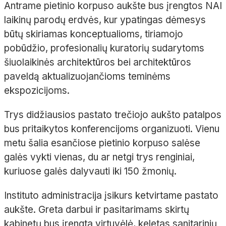
Antrame pietinio korpuso aukšte bus įrengtos NAI
laikinų parodų erdvės, kur ypatingas dėmesys
būtų skiriamas konceptualioms, tiriamojo
pobūdžio, profesionalių kuratorių sudarytoms
šiuolaikinės architektūros bei architektūros
paveldą aktualizuojančioms teminėms
ekspozicijoms.
Trys didžiausios pastato trečiojo aukšto patalpos
bus pritaikytos konferencijoms organizuoti. Vienu
metu šalia esančiose pietinio korpuso salėse
galės vykti vienas, du ar netgi trys renginiai,
kuriuose galės dalyvauti iki 150 žmonių.
Instituto administracija įsikurs ketvirtame pastato
aukšte. Greta darbui ir pasitarimams skirtų
kabinetų bus įrengta virtuvėlė, keletas sanitarinių