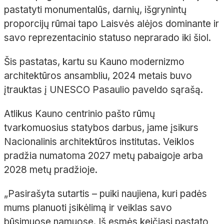
pastatyti monumentalūs, darnių, išgrynintų
proporcijų rūmai tapo Laisvės alėjos dominante ir
savo reprezentacinio statuso neprarado iki šiol.
Šis pastatas, kartu su Kauno modernizmo
architektūros ansambliu, 2024 metais buvo
įtrauktas į UNESCO Pasaulio paveldo sąrašą.
Atlikus Kauno centrinio pašto rūmų
tvarkomuosius statybos darbus, jame įsikurs
Nacionalinis architektūros institutas. Veiklos
pradžia numatoma 2027 metų pabaigoje arba
2028 metų pradžioje.
„Pasirašyta sutartis – puiki naujiena, kuri padės
mums planuoti įsikėlimą ir veiklas savo
būsimuose namuose. Iš esmės keičiasi pastato