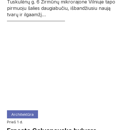
Tuskulėnų g. 6 Žirmūnų mikrorajone Vilniuje tapo
pirmuoju šalies daugiabučiu, išbandžiusiu naują
tvarų ir ilgaamžį…
Architektūra
prieš 1 d.