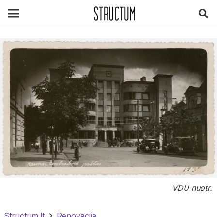
VDU nuotr.
Structum.lt
Renovacija