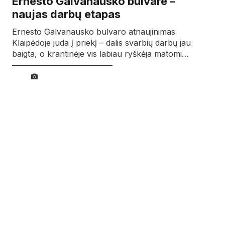
Ernesto Galvanausko bulvare –
naujas darbų etapas
Ernesto Galvanausko bulvaro atnaujinimas
Klaipėdoje juda į priekį – dalis svarbių darbų jau
baigta, o krantinėje vis labiau ryškėja matomi…