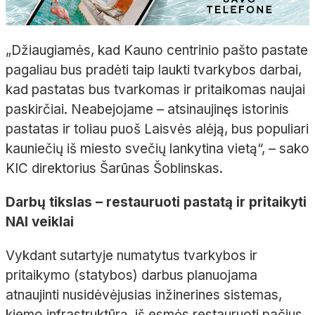
„Džiaugiamės, kad Kauno centrinio pašto pastate
pagaliau bus pradėti taip laukti tvarkybos darbai,
kad pastatas bus tvarkomas ir pritaikomas naujai
paskirčiai. Neabejojame – atsinaujinęs istorinis
pastatas ir toliau puoš Laisvės alėją, bus populiari
kauniečių iš miesto svečių lankytina vietą“, – sako
KIC direktorius Šarūnas Šoblinskas.
Darbų tikslas – restauruoti pastatą ir pritaikyti
NAI veiklai
Vykdant sutartyje numatytus tvarkybos ir
pritaikymo (statybos) darbus planuojama
atnaujinti nusidėvėjusias inžinerines sistemas,
kiemo infrastruktūrą, iš esmės restauruoti pačius