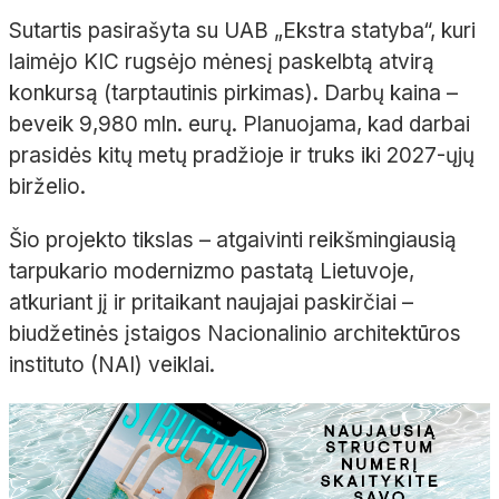
Sutartis pasirašyta su UAB „Ekstra statyba“, kuri
laimėjo KIC rugsėjo mėnesį paskelbtą atvirą
konkursą (tarptautinis pirkimas). Darbų kaina –
beveik 9,980 mln. eurų. Planuojama, kad darbai
prasidės kitų metų pradžioje ir truks iki 2027-ųjų
birželio.
Šio projekto tikslas – atgaivinti reikšmingiausią
tarpukario modernizmo pastatą Lietuvoje,
atkuriant jį ir pritaikant naujajai paskirčiai –
biudžetinės įstaigos Nacionalinio architektūros
instituto (NAI) veiklai.