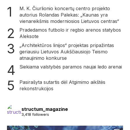
M. K. Čiurlionio koncertų centro projekto
autorius Rolandas Palekas: „Kaunas yra
vienareikšmis moderniosios Lietuvos centras“
Pradedamos futbolo ir regbio arenos statybos
Aleksote
„Architektūros linijos“ projektas pripažintas
geriausiu Lietuvos Aukščiausiojo Teismo
atnaujinimo konkurse
Siekiama valstybės paramos naujai ledo arenai
Pasirašyta sutartis dėl Atgimimo aikštės
rekonstrukcijos
structum_magazine
3,418 followers