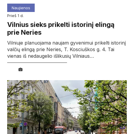
Naujienos
prieš 1 d.
Vilnius sieks prikelti istorinį elingą
prie Neries
Vilniuje planuojama naujam gyvenimui prikelti istorinį
valčių elingą prie Neries, T. Kosciuškos g. 4. Tai
vienas iš nedaugelio išlikusių Vilniaus…