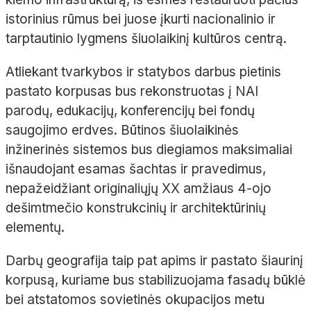
istorinius rūmus bei juose įkurti nacionalinio ir
tarptautinio lygmens šiuolaikinį kultūros centrą.
Atliekant tvarkybos ir statybos darbus pietinis
pastato korpusas bus rekonstruotas į NAI
parodų, edukacijų, konferencijų bei fondų
saugojimo erdves. Būtinos šiuolaikinės
inžinerinės sistemos bus diegiamos maksimaliai
išnaudojant esamas šachtas ir pravedimus,
nepažeidžiant originaliųjų XX amžiaus 4-ojo
dešimtmečio konstrukcinių ir architektūrinių
elementų.
Darbų geografija taip pat apims ir pastato šiaurinį
korpusą, kuriame bus stabilizuojama fasadų būklė
bei atstatomos sovietinės okupacijos metu