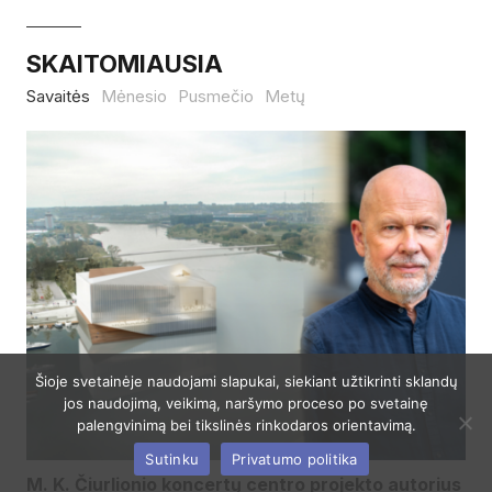
SKAITOMIAUSIA
Savaitės
Mėnesio
Pusmečio
Metų
Šioje svetainėje naudojami slapukai, siekiant užtikrinti sklandų
jos naudojimą, veikimą, naršymo proceso po svetainę
palengvinimą bei tikslinės rinkodaros orientavimą.
Sutinku
Privatumo politika
M. K. Čiurlionio koncertų centro projekto autorius