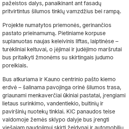
pažeistos dalys, panaikinant ant fasadų
pritvirtintus šilumos tinklų vamzdžius bei rampą.
Projekte numatytos priemonės, gerinančios
pastato prieinamumą. Pietiniame korpuse
suplanuotas naujas keleivinis liftas, laiptinėse –
turėkliniai keltuvai, o įėjimai ir judėjimo maršrutai
bus pritaikyti žmonėms su skirtingais judumo
poreikiais.
Bus atkuriama ir Kauno centrinio pašto kiemo
erdvė – šalinama pavojinga orinė šilumos trasa,
griaunami menkaverčiai ūkiniai pastatai, įrengiami
lietaus surinkimo, vandentiekio, buitinių ir
paviršinių nuotekų tinklai. KIC panaudos teise
valdomoje žemės sklypo dalyje bus įrengti
viešajam naudojimui skirti želdynai ir automobilių