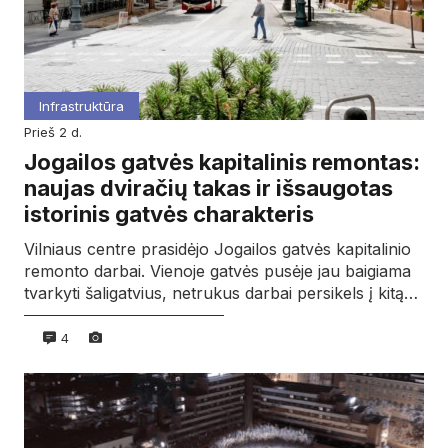
Infrastruktūra
prieš 2 d.
Jogailos gatvės kapitalinis remontas:
naujas dviračių takas ir išsaugotas
istorinis gatvės charakteris
Vilniaus centre prasidėjo Jogailos gatvės kapitalinio
remonto darbai. Vienoje gatvės pusėje jau baigiama
tvarkyti šaligatvius, netrukus darbai persikels į kitą…
4