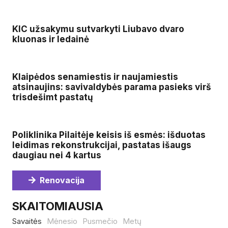
KIC užsakymu sutvarkyti Liubavo dvaro
kluonas ir ledainė
Klaipėdos senamiestis ir naujamiestis
atsinaujins: savivaldybės parama pasieks virš
trisdešimt pastatų
Poliklinika Pilaitėje keisis iš esmės: išduotas
leidimas rekonstrukcijai, pastatas išaugs
daugiau nei 4 kartus
Renovacija
SKAITOMIAUSIA
Savaitės
Mėnesio
Pusmečio
Metų