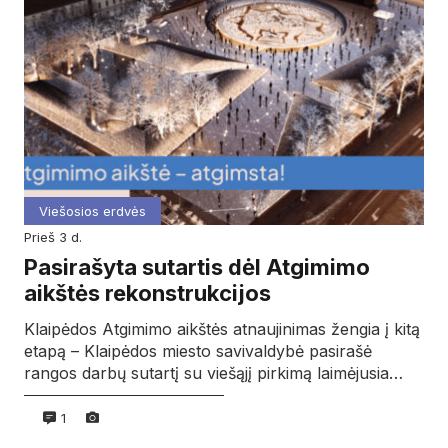
Viešosios erdvės
prieš 3 d.
Pasirašyta sutartis dėl Atgimimo
aikštės rekonstrukcijos
Klaipėdos Atgimimo aikštės atnaujinimas žengia į kitą
etapą – Klaipėdos miesto savivaldybė pasirašė
rangos darbų sutartį su viešąjį pirkimą laimėjusia…
1