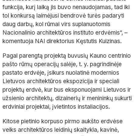
funkcija, kurį laiką jis buvo nenaudojamas, tad iki
tol konkursą laimėjusi bendrovė turės padaryti
daug darbų, kol rūmai virs suplanuotomis
Nacionalinio architektūros instituto erdvėmis“, –
komentuoja NAI direktorius Kęstutis Kuizinas.
Pagal parengtą projektą buvusių Kauno centrinio
pašto rūmų operacijų salėje, t. y. pagrindinėje
pastato erdvėje, įsikurs nuolatinė modernios
Lietuvos architektūros ekspozicija ir speciali
projektų erdvė, kur bus eksponuojami Lietuvos ir
užsienio architektų, dizainerių ir menininkų sukurti
erdviniai projektai, įvietintos instaliacijos.
Kitose pietinio korpuso pirmo aukšto erdvėse
veiks architektūros leidinių skaitykla, kavinė,