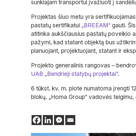
sunkiajam transportui įvažiuoti į sandėli
Projektas šiuo metu yra sertifikuojam
pastatų sertifikatui
„BREEAM“
gauti. Ši
atitinka aukščiausius pastatų poveikio a
pažymi, kad statant objektą bus užtikri
planuojant, projektuojant, statant ir eks
Projekto generalinis rangovas – bendr
UAB „Bendrieji statybų projektai“
.
6 tūkst. kv. m. plote numatoma įrengti 1
blokų. „Homa Group“ vadovės teigimu, d