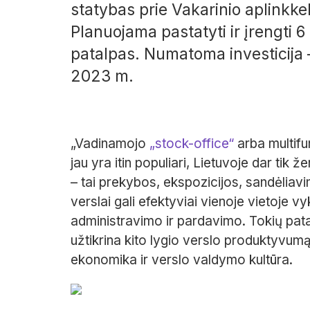
statybas prie Vakarinio aplinkkel
Planuojama pastatyti ir įrengti 
patalpas. Numatoma investicija 
2023 m.
„Vadinamojo
„stock-office“
arba multifu
jau yra itin populiari, Lietuvoje dar tik
– tai prekybos, ekspozicijos, sandėliavi
verslai gali efektyviai vienoje vietoje vy
administravimo ir pardavimo. Tokių pata
užtikrina kito lygio verslo produktyvum
ekonomika ir verslo valdymo kultūra.