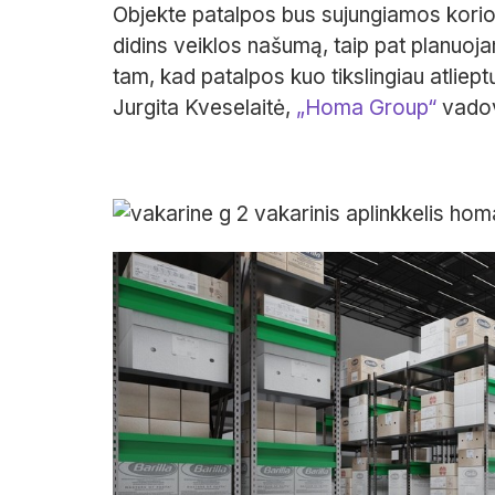
Objekte patalpos bus sujungiamos korio p
didins veiklos našumą, taip pat planuoj
tam, kad patalpos kuo tikslingiau atliep
Jurgita Kveselaitė,
„Homa Group“
vado