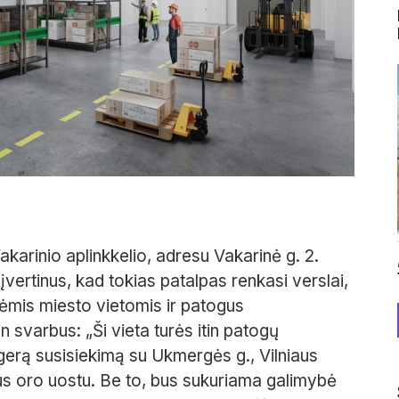
karinio aplinkkelio, adresu Vakarinė g. 2.
įvertinus, kad tokias patalpas renkasi verslai,
ėmis miesto vietomis ir patogus
n svarbus: „Ši vieta turės itin patogų
 gerą susisiekimą su Ukmergės g., Vilniaus
iaus oro uostu. Be to, bus sukuriama galimybė