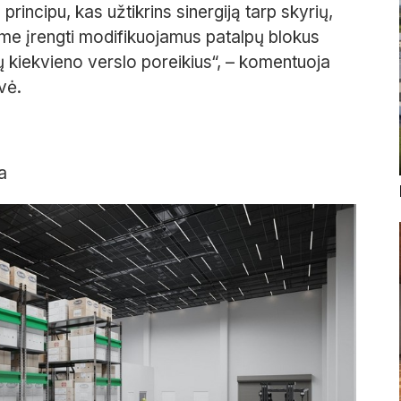
rincipu, kas užtikrins sinergiją tarp skyrių,
ame įrengti modifikuojamus patalpų blokus
tų kiekvieno verslo poreikius“, – komentuoja
vė.