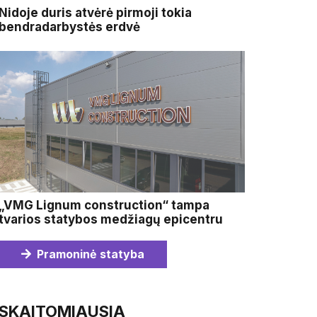
Nidoje duris atvėrė pirmoji tokia
bendradarbystės erdvė
„VMG Lignum construction“ tampa
tvarios statybos medžiagų epicentru
Pramoninė statyba
SKAITOMIAUSIA