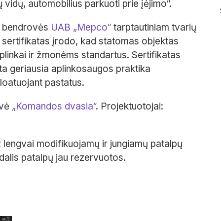
ų vidų, automobilius parkuoti prie įėjimo“.
as bendrovės
UAB „Mepco“
tarptautiniam tvarių
s sertifikatas įrodo, kad statomas objektas
plinkai ir žmonėms standartus. Sertifikatas
nta geriausia aplinkosaugos praktika
ploatuojant pastatus.
ovė
„Komandos dvasia“
. Projektuotojai:
2 lengvai modifikuojamų ir jungiamų patalpų
alis patalpų jau rezervuotos.