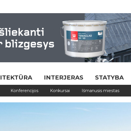
ITEKTŪRA
INTERJERAS
STATYBA
Konferencijos
Konkursai
Išmanusis miestas