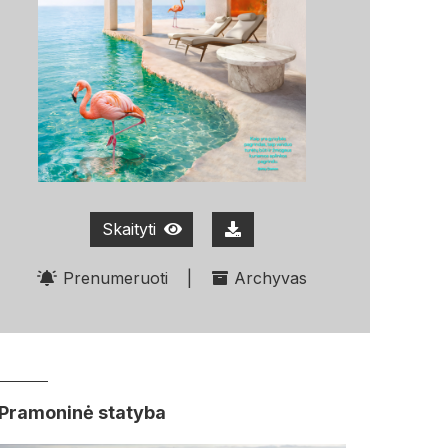
Skaityti
Prenumeruoti
|
Archyvas
Pramoninė statyba