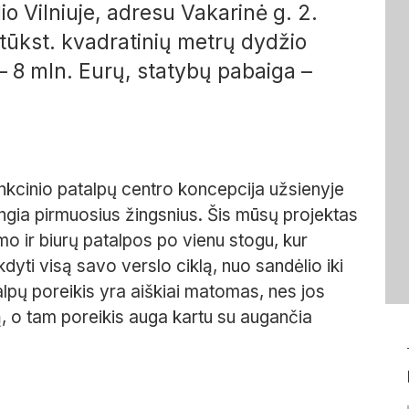
io Vilniuje, adresu Vakarinė g. 2.
6 tūkst. kvadratinių metrų dydžio
– 8 mln. Eurų, statybų pabaiga –
nkcinio patalpų centro koncepcija užsienyje
 žengia pirmuosius žingsnius. Šis mūsų projektas
mo ir biurų patalpos po vienu stogu, kur
kdyti visą savo verslo ciklą, nuo sandėlio iki
lpų poreikis yra aiškiai matomas, nes jos
ą, o tam poreikis auga kartu su augančia