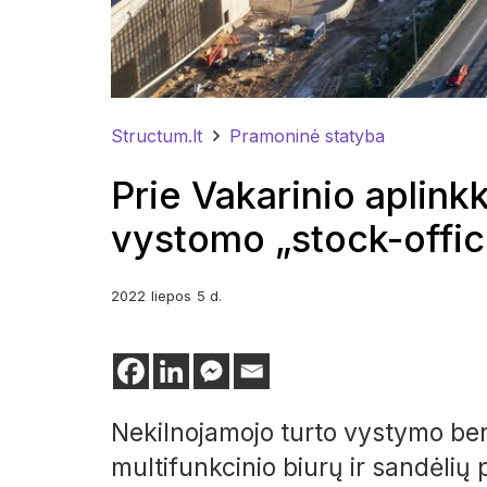
Structum.lt
Pramoninė statyba
Prie Vakarinio aplin
vystomo „stock-offic
2022
liepos
5 d.
Nekilnojamojo turto vystymo b
multifunkcinio biurų ir sandėlių 