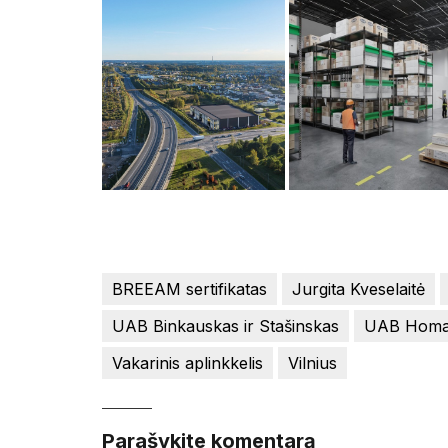
BREEAM sertifikatas
Jurgita Kveselaitė
UAB Binkauskas ir Stašinskas
UAB Homa
Vakarinis aplinkkelis
Vilnius
Parašykite komentarą