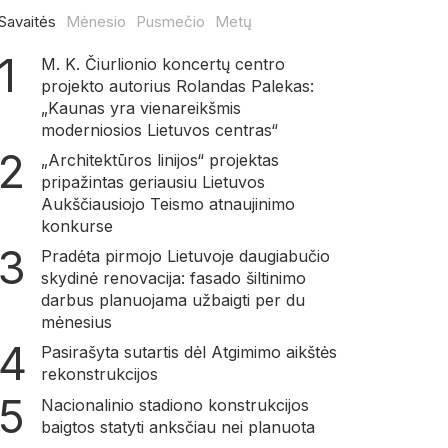
Savaitės
Mėnesio
Pusmečio
Metų
M. K. Čiurlionio koncertų centro
projekto autorius Rolandas Palekas:
„Kaunas yra vienareikšmis
moderniosios Lietuvos centras“
„Architektūros linijos“ projektas
pripažintas geriausiu Lietuvos
Aukščiausiojo Teismo atnaujinimo
konkurse
Pradėta pirmojo Lietuvoje daugiabučio
skydinė renovacija: fasado šiltinimo
darbus planuojama užbaigti per du
mėnesius
Pasirašyta sutartis dėl Atgimimo aikštės
rekonstrukcijos
Nacionalinio stadiono konstrukcijos
baigtos statyti anksčiau nei planuota