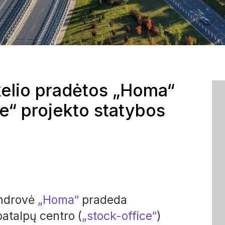
kkelio pradėtos „Homa“
e“ projekto statybos
endrovė
„Homa“
pradeda
patalpų centro (
„stock-office“
)