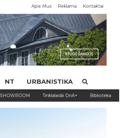
Apie Mus
Reklama
Kontaktai
NT
URBANISTIKA
SHOWROOM
Tinklalaidė DnA+
Biblioteka
Biblio