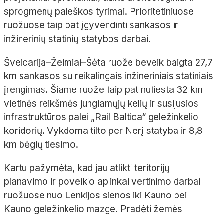
sprogmenų paieškos tyrimai. Prioritetiniuose
ruožuose taip pat įgyvendinti sankasos ir
inžinerinių statinių statybos darbai.
Šveicarija–Žeimiai–Šėta ruože beveik baigta 27,7
km sankasos su reikalingais inžineriniais statiniais
įrengimas. Šiame ruože taip pat nutiesta 32 km
vietinės reikšmės jungiamųjų kelių ir susijusios
infrastruktūros palei „Rail Baltica“ geležinkelio
koridorių. Vykdoma tilto per Nerį statyba ir 8,8
km bėgių tiesimo.
Kartu pažymėta, kad jau atlikti teritorijų
planavimo ir poveikio aplinkai vertinimo darbai
ruožuose nuo Lenkijos sienos iki Kauno bei
Kauno geležinkelio mazge. Pradėti žemės