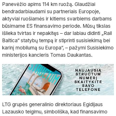
Panevėžio apims 114 km ruožą. Glaudžiai
bendradarbiaudami su partneriais Europoje,
aktyviai ruošiamės ir kitiems svarbiems darbams
būsimame ES finansavimo periode. Mūsų tikslas
išlieka tvirtas ir nepakitęs – dar labiau didinti „Rail
Baltica“ statybų tempą ir stiprinti susisiekimą bei
karinį mobilumą su Europa“, – pažymi Susisiekimo
ministerijos kancleris Tomas Daukantas.
LTG grupės generalinio direktoriaus Egidijaus
Lazausko teigimu, simboliška, kad finansavimo