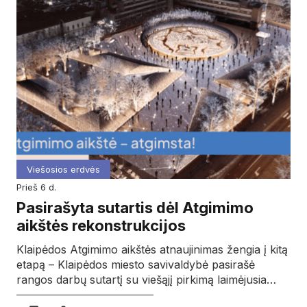
Viešosios erdvės
prieš 6 d.
Pasirašyta sutartis dėl Atgimimo
aikštės rekonstrukcijos
Klaipėdos Atgimimo aikštės atnaujinimas žengia į kitą
etapą – Klaipėdos miesto savivaldybė pasirašė
rangos darbų sutartį su viešąjį pirkimą laimėjusia…