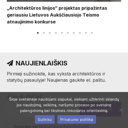
„Architektūros linijos“ projektas pripažintas
geriausiu Lietuvos Aukščiausiojo Teismo
atnaujinimo konkurse
NAUJIENLAIŠKIS
Pirmieji sužinokite, kas vyksta architektūros ir
statybų pasaulyje! Naujienas gaukite el. paštu.
Jūsų el. paštas:
Šioje svetainėje naudojami slapukai, siekiant užtikrinti sklandų
jos naudojimą, veikimą, naršymo proceso po svetainę
palengvinimą bei tikslinės rinkodaros orientavimą.
Sutinku
Privatumo politika
Sutinku su
privatumo taisyklėmis