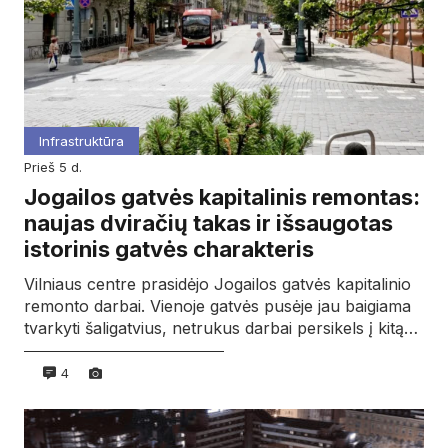
Infrastruktūra
prieš 5 d.
Jogailos gatvės kapitalinis remontas:
naujas dviračių takas ir išsaugotas
istorinis gatvės charakteris
Vilniaus centre prasidėjo Jogailos gatvės kapitalinio
remonto darbai. Vienoje gatvės pusėje jau baigiama
tvarkyti šaligatvius, netrukus darbai persikels į kitą…
4