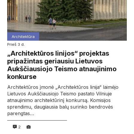
Architektūra
prieš 3 d.
„Architektūros linijos“ projektas
pripažintas geriausiu Lietuvos
Aukščiausiojo Teismo atnaujinimo
konkurse
Architektūros įmonė „Architektūros linija“ laimėjo
Lietuvos Aukščiausiojo Teismo pastato Vilniuje
atnaujinimo architektūrinį konkursą. Komisijos
sprendimu, daugiausia balų surinko bendrovės
parengtas…
2