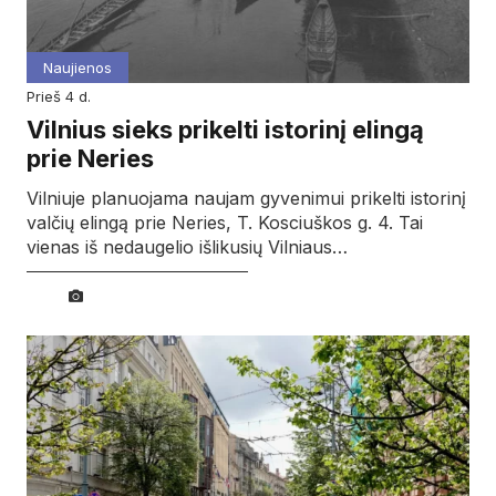
Naujienos
prieš 4 d.
Vilnius sieks prikelti istorinį elingą
prie Neries
Vilniuje planuojama naujam gyvenimui prikelti istorinį
valčių elingą prie Neries, T. Kosciuškos g. 4. Tai
vienas iš nedaugelio išlikusių Vilniaus…