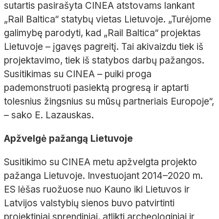
sutartis pasirašyta CINEA atstovams lankant
„Rail Baltica“ statybų vietas Lietuvoje. „Turėjome
galimybę parodyti, kad „Rail Baltica“ projektas
Lietuvoje – įgavęs pagreitį. Tai akivaizdu tiek iš
projektavimo, tiek iš statybos darbų pažangos.
Susitikimas su CINEA – puiki proga
pademonstruoti pasiektą progresą ir aptarti
tolesnius žingsnius su mūsų partneriais Europoje“,
– sako E. Lazauskas.
Apžvelgė pažangą Lietuvoje
Susitikimo su CINEA metu apžvelgta projekto
pažanga Lietuvoje. Investuojant 2014–2020 m.
ES lėšas ruožuose nuo Kauno iki Lietuvos ir
Latvijos valstybių sienos buvo patvirtinti
projektiniai sprendiniai, atlikti archeologiniai ir