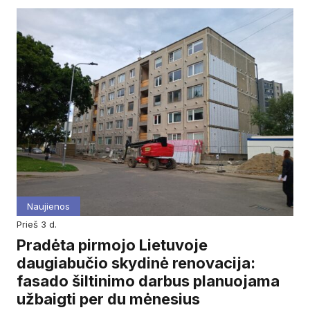
Naujienos
prieš 3 d.
Pradėta pirmojo Lietuvoje
daugiabučio skydinė renovacija:
fasado šiltinimo darbus planuojama
užbaigti per du mėnesius