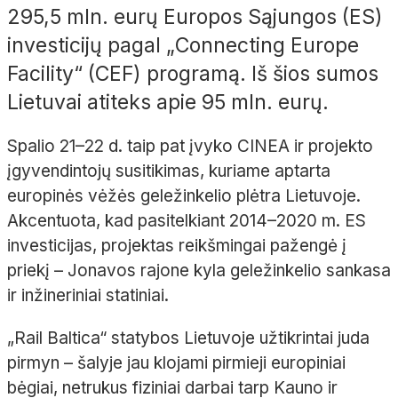
295,5 mln. eurų Europos Sąjungos (ES)
investicijų pagal „Connecting Europe
Facility“ (CEF) programą. Iš šios sumos
Lietuvai atiteks apie 95 mln. eurų.
Spalio 21–22 d. taip pat įvyko CINEA ir projekto
įgyvendintojų susitikimas, kuriame aptarta
europinės vėžės geležinkelio plėtra Lietuvoje.
Akcentuota, kad pasitelkiant 2014–2020 m. ES
investicijas, projektas reikšmingai pažengė į
priekį – Jonavos rajone kyla geležinkelio sankasa
ir inžineriniai statiniai.
„Rail Baltica“ statybos Lietuvoje užtikrintai juda
pirmyn – šalyje jau klojami pirmieji europiniai
bėgiai, netrukus fiziniai darbai tarp Kauno ir