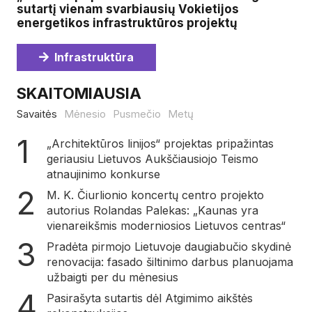
sutartį vienam svarbiausių Vokietijos
energetikos infrastruktūros projektų
Infrastruktūra
SKAITOMIAUSIA
Savaitės
Mėnesio
Pusmečio
Metų
„Architektūros linijos“ projektas pripažintas
geriausiu Lietuvos Aukščiausiojo Teismo
atnaujinimo konkurse
M. K. Čiurlionio koncertų centro projekto
autorius Rolandas Palekas: „Kaunas yra
vienareikšmis moderniosios Lietuvos centras“
Pradėta pirmojo Lietuvoje daugiabučio skydinė
renovacija: fasado šiltinimo darbus planuojama
užbaigti per du mėnesius
Pasirašyta sutartis dėl Atgimimo aikštės