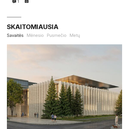
1
SKAITOMIAUSIA
Savaitės
Mėnesio
Pusmečio
Metų