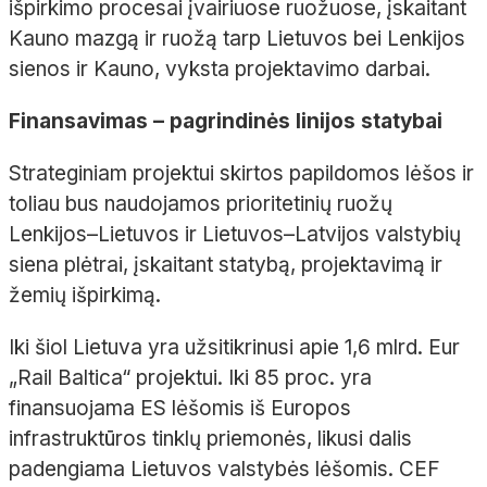
išpirkimo procesai įvairiuose ruožuose, įskaitant
Kauno mazgą ir ruožą tarp Lietuvos bei Lenkijos
sienos ir Kauno, vyksta projektavimo darbai.
Finansavimas – pagrindinės linijos statybai
Strateginiam projektui skirtos papildomos lėšos ir
toliau bus naudojamos prioritetinių ruožų
Lenkijos–Lietuvos ir Lietuvos–Latvijos valstybių
siena plėtrai, įskaitant statybą, projektavimą ir
žemių išpirkimą.
Iki šiol Lietuva yra užsitikrinusi apie 1,6 mlrd. Eur
„Rail Baltica“ projektui. Iki 85 proc. yra
finansuojama ES lėšomis iš Europos
infrastruktūros tinklų priemonės, likusi dalis
padengiama Lietuvos valstybės lėšomis. CEF