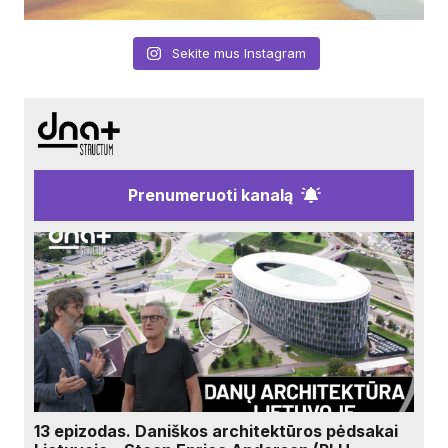
Sekite mus Instagram
Prenumeruoti kanalą
13 epizodas. Daniškos architektūros pėdsakai