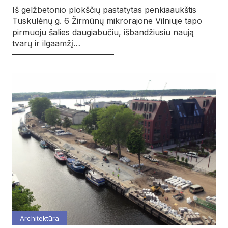
Iš gelžbetonio plokščių pastatytas penkiaaukštis
Tuskulėnų g. 6 Žirmūnų mikrorajone Vilniuje tapo
pirmuoju šalies daugiabučiu, išbandžiusiu naują
tvarų ir ilgaamžį…
Architektūra