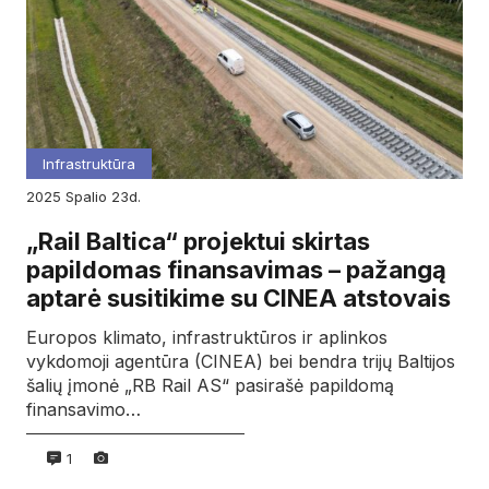
Infrastruktūra
2025
spalio
23d.
„Rail Baltica“ projektui skirtas
papildomas finansavimas – pažangą
aptarė susitikime su CINEA atstovais
Europos klimato, infrastruktūros ir aplinkos
vykdomoji agentūra (CINEA) bei bendra trijų Baltijos
šalių įmonė „RB Rail AS“ pasirašė papildomą
finansavimo…
1