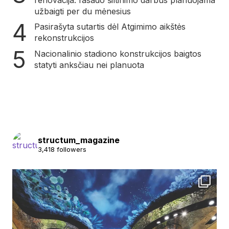
renovacija: fasado šiltinimo darbus planuojama
užbaigti per du mėnesius
Pasirašyta sutartis dėl Atgimimo aikštės
rekonstrukcijos
Nacionalinio stadiono konstrukcijos baigtos
statyti anksčiau nei planuota
structum_magazine
3,418 followers