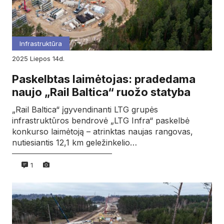
Infrastruktūra
2025
liepos
14d.
Paskelbtas laimėtojas: pradedama
naujo „Rail Baltica“ ruožo statyba
„Rail Baltica“ įgyvendinanti LTG grupės
infrastruktūros bendrovė „LTG Infra“ paskelbė
konkurso laimėtoją – atrinktas naujas rangovas,
nutiesiantis 12,1 km geležinkelio…
1