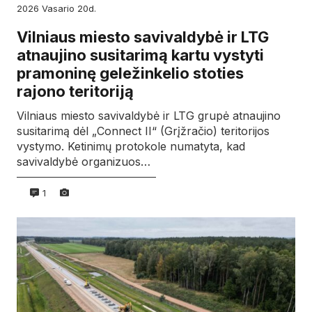
2026
vasario
20d.
Vilniaus miesto savivaldybė ir LTG
atnaujino susitarimą kartu vystyti
pramoninę geležinkelio stoties
rajono teritoriją
Vilniaus miesto savivaldybė ir LTG grupė atnaujino
susitarimą dėl „Connect II“ (Grįžračio) teritorijos
vystymo. Ketinimų protokole numatyta, kad
savivaldybė organizuos…
1