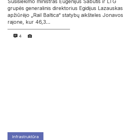
Susisiekimo ministras Eugenijus Sabutis ir LTG
grupės generalinis direktorius Egidijus Lazauskas
apžiūrėjo „Rail Baltica“ statybų aikšteles Jonavos
rajone, kur 46,3…
4
Infrastruktūra