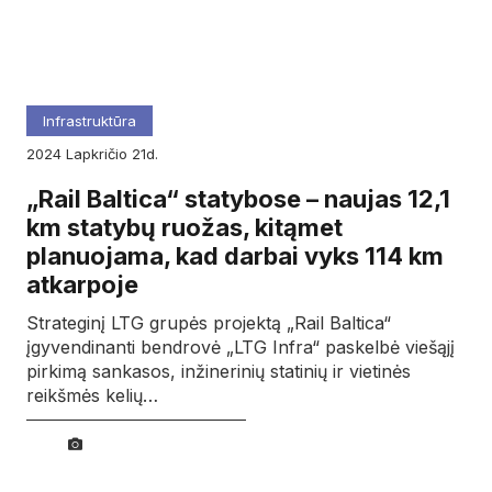
Infrastruktūra
2024
lapkričio
21d.
„Rail Baltica“ statybose – naujas 12,1
km statybų ruožas, kitąmet
planuojama, kad darbai vyks 114 km
atkarpoje
Strateginį LTG grupės projektą „Rail Baltica“
įgyvendinanti bendrovė „LTG Infra“ paskelbė viešąjį
pirkimą sankasos, inžinerinių statinių ir vietinės
reikšmės kelių…