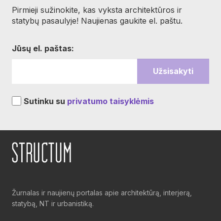
Pirmieji sužinokite, kas vyksta architektūros ir
statybų pasaulyje! Naujienas gaukite el. paštu.
Jūsų el. paštas:
Sutinku su
privatumo taisyklėmis
Žurnalas ir naujienų portalas apie architektūrą, interjerą,
statybą, NT ir urbanistiką.