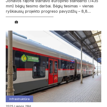
Jonavos rajone startavo europinio standarto (1435
mm) bėgių tiesimo darbai. Bėgių tiesimas – vienas
ryškiausių projekto progreso pavyzdžių – 8,8…
Infrastruktūra
2025
liepos
28d.