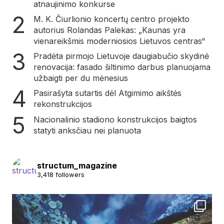
atnaujinimo konkurse
M. K. Čiurlionio koncertų centro projekto
autorius Rolandas Palekas: „Kaunas yra
vienareikšmis moderniosios Lietuvos centras“
Pradėta pirmojo Lietuvoje daugiabučio skydinė
renovacija: fasado šiltinimo darbus planuojama
užbaigti per du mėnesius
Pasirašyta sutartis dėl Atgimimo aikštės
rekonstrukcijos
Nacionalinio stadiono konstrukcijos baigtos
statyti anksčiau nei planuota
structum_magazine
3,418 followers