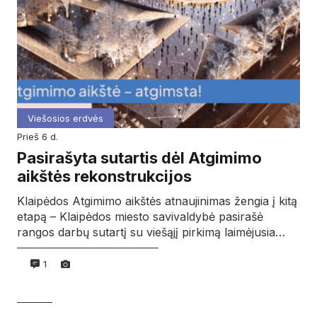
Viešosios erdvės
prieš 6 d.
Pasirašyta sutartis dėl Atgimimo
aikštės rekonstrukcijos
Klaipėdos Atgimimo aikštės atnaujinimas žengia į kitą
etapą – Klaipėdos miesto savivaldybė pasirašė
rangos darbų sutartį su viešąjį pirkimą laimėjusia…
1