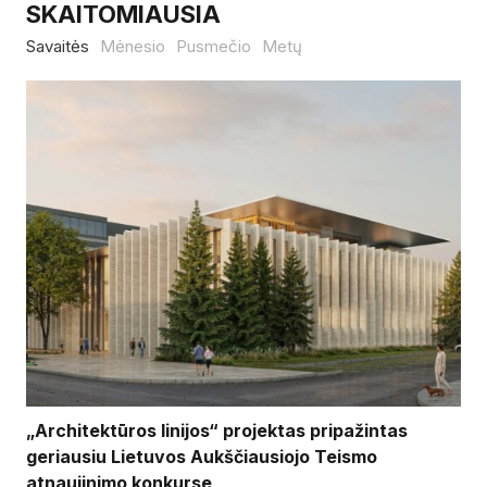
SKAITOMIAUSIA
Savaitės
Mėnesio
Pusmečio
Metų
„Architektūros linijos“ projektas pripažintas
geriausiu Lietuvos Aukščiausiojo Teismo
atnaujinimo konkurse