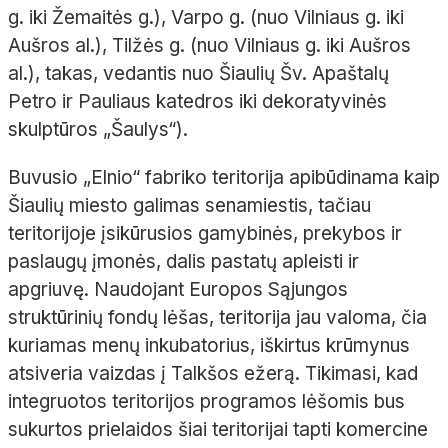
g. iki Žemaitės g.), Varpo g. (nuo Vilniaus g. iki
Aušros al.), Tilžės g. (nuo Vilniaus g. iki Aušros
al.), takas, vedantis nuo Šiaulių Šv. Apaštalų
Petro ir Pauliaus katedros iki dekoratyvinės
skulptūros „Šaulys“).
Buvusio „Elnio“ fabriko teritorija apibūdinama kaip
Šiaulių miesto galimas senamiestis, tačiau
teritorijoje įsikūrusios gamybinės, prekybos ir
paslaugų įmonės, dalis pastatų apleisti ir
apgriuvę. Naudojant Europos Sąjungos
struktūrinių fondų lėšas, teritorija jau valoma, čia
kuriamas menų inkubatorius, iškirtus krūmynus
atsiveria vaizdas į Talkšos ežerą. Tikimasi, kad
integruotos teritorijos programos lėšomis bus
sukurtos prielaidos šiai teritorijai tapti komercine