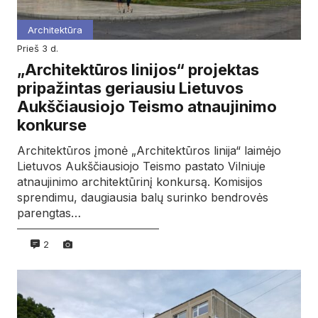
Architektūra
prieš 3 d.
„Architektūros linijos“ projektas
pripažintas geriausiu Lietuvos
Aukščiausiojo Teismo atnaujinimo
konkurse
Architektūros įmonė „Architektūros linija“ laimėjo
Lietuvos Aukščiausiojo Teismo pastato Vilniuje
atnaujinimo architektūrinį konkursą. Komisijos
sprendimu, daugiausia balų surinko bendrovės
parengtas…
2