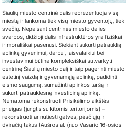
Šiaulių miesto centrinė dalis reprezentuoja visą
miestą ir lankoma tiek visų miesto gyventojų, tiek
svečių. Nepaisant centrinės miesto dalies
svarbos, didžioji dalis infrastruktūros yra fiziškai
ir morališkai pasenusi. Siekiant sukurti patrauklią
aplinką gyvenimui, darbui, laisvalaikiui bei
investavimui būtina kompleksiškai sutvarkyti
centrinę Šiaulių miesto dalį ir taip pagerinti miesto
estetinį vaizdą ir gyvenamąją aplinką, padidinti
eismo saugumą, sumažinti aplinkos taršą ir
sukurti patrauklesnę investicinę aplinką.
Numatoma rekonstruoti Prisikėlimo aikštės
prieigas (jungtis su kitomis teritorijomis) –
rekonstruoti ar nutiesti gatves, pėsčiųjų ir
dviračių takus (Aušros al. (nuo Vasario 16-osios