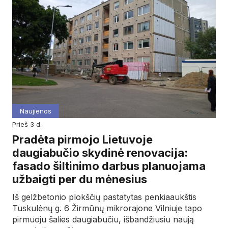
Naujienos
prieš 3 d.
Pradėta pirmojo Lietuvoje
daugiabučio skydinė renovacija:
fasado šiltinimo darbus planuojama
užbaigti per du mėnesius
Iš gelžbetonio plokščių pastatytas penkiaaukštis
Tuskulėnų g. 6 Žirmūnų mikrorajone Vilniuje tapo
pirmuoju šalies daugiabučiu, išbandžiusiu naują