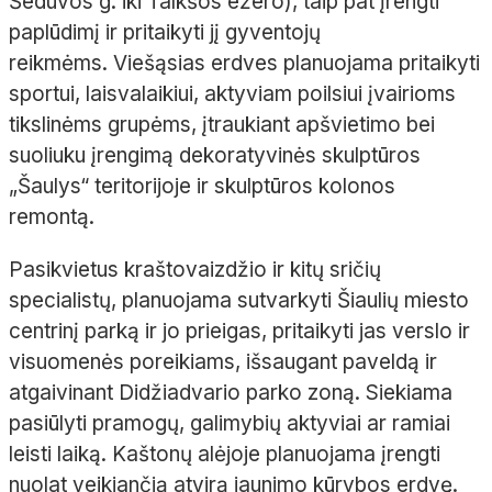
Šeduvos g. iki Talkšos ežero), taip pat įrengti
paplūdimį ir pritaikyti jį gyventojų
reikmėms. Viešąsias erdves planuojama pritaikyti
sportui, laisvalaikiui, aktyviam poilsiui įvairioms
tikslinėms grupėms, įtraukiant apšvietimo bei
suoliuku įrengimą dekoratyvinės skulptūros
„Šaulys“ teritorijoje ir skulptūros kolonos
remontą.
Pasikvietus kraštovaizdžio ir kitų sričių
specialistų, planuojama sutvarkyti Šiaulių miesto
centrinį parką ir jo prieigas, pritaikyti jas verslo ir
visuomenės poreikiams, išsaugant paveldą ir
atgaivinant Didžiadvario parko zoną. Siekiama
pasiūlyti pramogų, galimybių aktyviai ar ramiai
leisti laiką. Kaštonų alėjoje planuojama įrengti
nuolat veikiančią atvirą jaunimo kūrybos erdvę.