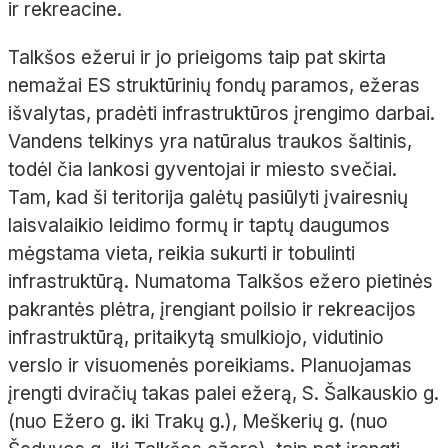
ir rekreacine.
Talkšos ežerui ir jo prieigoms taip pat skirta
nemažai ES struktūrinių fondų paramos, ežeras
išvalytas, pradėti infrastruktūros įrengimo darbai.
Vandens telkinys yra natūralus traukos šaltinis,
todėl čia lankosi gyventojai ir miesto svečiai.
Tam, kad ši teritorija galėtų pasiūlyti įvairesnių
laisvalaikio leidimo formų ir taptų daugumos
mėgstama vieta, reikia sukurti ir tobulinti
infrastruktūrą. Numatoma Talkšos ežero pietinės
pakrantės plėtra, įrengiant poilsio ir rekreacijos
infrastruktūrą, pritaikytą smulkiojo, vidutinio
verslo ir visuomenės poreikiams. Planuojamas
įrengti dviračių takas palei ežerą, S. Šalkauskio g.
(nuo Ežero g. iki Trakų g.), Meškerių g. (nuo