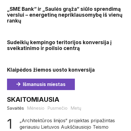
„SME Bank“ ir „Saulės grąža“ siūlo sprendimą
verslui – energetinę nepriklausomybę iš vienų
rankų
Sudeikių kempingo teritorijos konversija į
sveikatinimo ir poilsio centrą
Klaipėdos žiemos uosto konversija
Išmanusis miestas
SKAITOMIAUSIA
Savaitės
Mėnesio
Pusmečio
Metų
„Architektūros linijos“ projektas pripažintas
geriausiu Lietuvos Aukščiausiojo Teismo