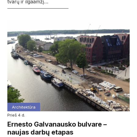
tvarų ir ilgaamžį…
Architektūra
prieš 4 d.
Ernesto Galvanausko bulvare –
naujas darbų etapas