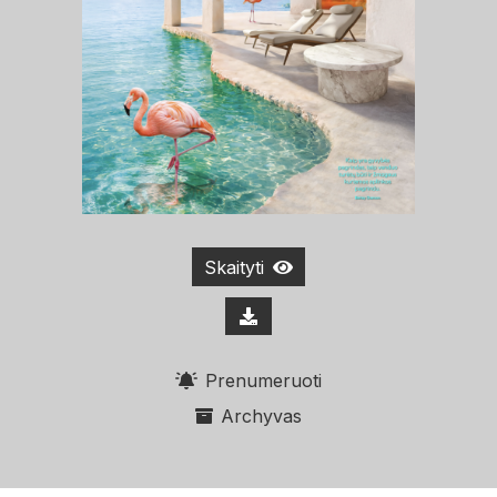
Skaityti
Prenumeruoti
Archyvas