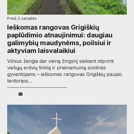
prieš 2 savaitės
Ieškomas rangovas Grigiškių
paplūdimio atnaujinimui: daugiau
galimybių maudynėms, poilsiui ir
aktyviam laisvalaikiui
Vilnius žengia dar vieną žingsnį siekiant stiprinti
viešųjų erdvių tinklą ir prieinamumą sostinės
gyventojams – ieškomas rangovas Grigiškių paupio
teritorijos…