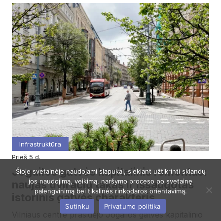
Infrastruktūra
prieš 5 d.
Jogailos gatvės kapitalinis remontas:
Šioje svetainėje naudojami slapukai, siekiant užtikrinti sklandų
jos naudojimą, veikimą, naršymo proceso po svetainę
naujas dviračių takas ir išsaugotas
palengvinimą bei tikslinės rinkodaros orientavimą.
istorinis gatvės charakteris
Sutinku
Privatumo politika
Vilniaus centre prasidėjo Jogailos gatvės kapitalinio