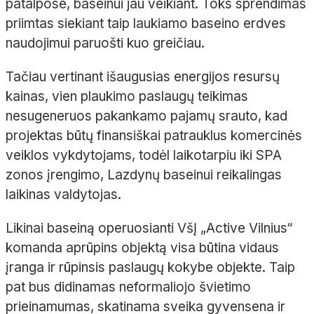
patalpose, baseinui jau veikiant. Toks sprendimas
priimtas siekiant taip laukiamo baseino erdves
naudojimui paruošti kuo greičiau.
Tačiau vertinant išaugusias energijos resursų
kainas, vien plaukimo paslaugų teikimas
nesugeneruos pakankamo pajamų srauto, kad
projektas būtų finansiškai patrauklus komercinės
veiklos vykdytojams, todėl laikotarpiu iki SPA
zonos įrengimo, Lazdynų baseinui reikalingas
laikinas valdytojas.
Likinai baseiną operuosianti VšĮ „Active Vilnius“
komanda aprūpins objektą visa būtina vidaus
įranga ir rūpinsis paslaugų kokybe objekte. Taip
pat bus didinamas neformaliojo švietimo
prieinamumas, skatinama sveika gyvensena ir