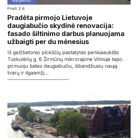
Naujienos
prieš 3 d.
Pradėta pirmojo Lietuvoje
daugiabučio skydinė renovacija:
fasado šiltinimo darbus planuojama
užbaigti per du mėnesius
Iš gelžbetonio plokščių pastatytas penkiaaukštis
Tuskulėnų g. 6 Žirmūnų mikrorajone Vilniuje tapo
pirmuoju šalies daugiabučiu, išbandžiusiu naują
tvarų ir ilgaamžį…