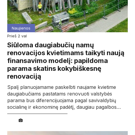
Naujienos
prieš 2 val
Siūloma daugiabučių namų
renovacijos kvietimams taikyti naują
finansavimo modelį: papildoma
parama skatins kokybiškesnę
renovaciją
Spalį planuojamame paskelbti naujame kvietime
daugiabučiams pastatams renovuoti valstybės
parama bus diferencijuojama pagal savivaldybių
socialinę ir ekonominę padėtį, daugiau pagalbos…