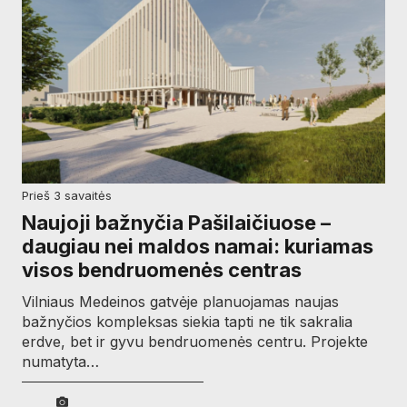
prieš 3 savaitės
Naujoji bažnyčia Pašilaičiuose –
daugiau nei maldos namai: kuriamas
visos bendruomenės centras
Vilniaus Medeinos gatvėje planuojamas naujas
bažnyčios kompleksas siekia tapti ne tik sakralia
erdve, bet ir gyvu bendruomenės centru. Projekte
numatyta…