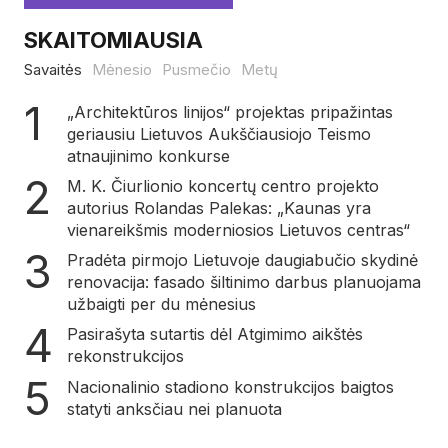
SKAITOMIAUSIA
Savaitės
Mėnesio
Pusmečio
Metų
„Architektūros linijos“ projektas pripažintas
geriausiu Lietuvos Aukščiausiojo Teismo
atnaujinimo konkurse
M. K. Čiurlionio koncertų centro projekto
autorius Rolandas Palekas: „Kaunas yra
vienareikšmis moderniosios Lietuvos centras“
Pradėta pirmojo Lietuvoje daugiabučio skydinė
renovacija: fasado šiltinimo darbus planuojama
užbaigti per du mėnesius
Pasirašyta sutartis dėl Atgimimo aikštės
rekonstrukcijos
Nacionalinio stadiono konstrukcijos baigtos
statyti anksčiau nei planuota