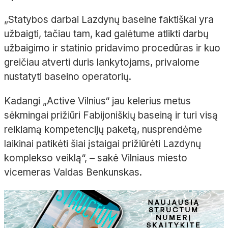
„Statybos darbai Lazdynų baseine faktiškai yra
užbaigti, tačiau tam, kad galėtume atlikti darbų
užbaigimo ir statinio pridavimo procedūras ir kuo
greičiau atverti duris lankytojams, privalome
nustatyti baseino operatorių.
Kadangi „Active Vilnius“ jau kelerius metus
sėkmingai prižiūri Fabijoniškių baseiną ir turi visą
reikiamą kompetencijų paketą, nusprendėme
laikinai patikėti šiai įstaigai prižiūrėti Lazdynų
komplekso veiklą“, – sakė Vilniaus miesto
vicemeras Valdas Benkunskas.