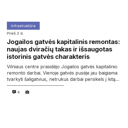
Infrastruktūra
prieš 2 d.
Jogailos gatvės kapitalinis remontas:
naujas dviračių takas ir išsaugotas
istorinis gatvės charakteris
Vilniaus centre prasidėjo Jogailos gatvės kapitalinio
remonto darbai. Vienoje gatvės pusėje jau baigiama
tvarkyti šaligatvius, netrukus darbai persikels į kitą…
4