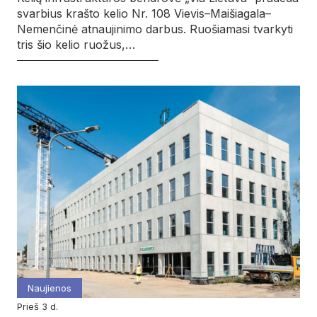
svarbius krašto kelio Nr. 108 Vievis–Maišiagala–
Nemenčinė atnaujinimo darbus. Ruošiamasi tvarkyti
tris šio kelio ruožus,…
Naujienos
prieš 3 d.