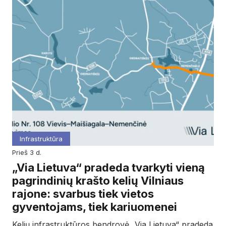
Infrastruktūra
prieš 3 d.
„Via Lietuva“ pradeda tvarkyti vieną
pagrindinių krašto kelių Vilniaus
rajone: svarbus tiek vietos
gyventojams, tiek kariuomenei
Kelių infrastruktūros bendrovė „Via Lietuva“ pradeda