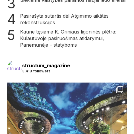
Siekiama valstybės paramos naujai ledo arenai
Pasirašyta sutartis dėl Atgimimo aikštės
rekonstrukcijos
Kaune tęsiama K. Griniaus ligoninės plėtra:
Kulautuvoje pasiruošimas atidarymui,
Panemunėje – statyboms
structum_magazine
3,418 followers