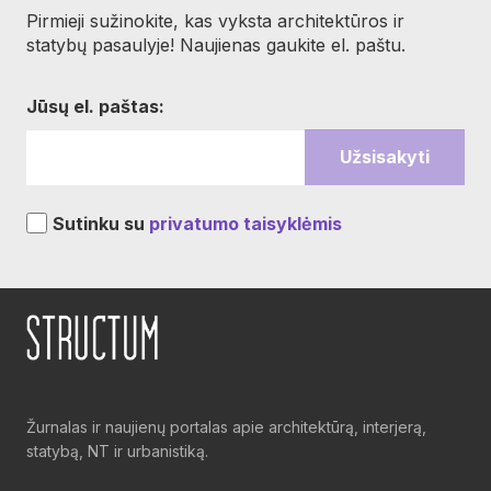
Pirmieji sužinokite, kas vyksta architektūros ir
statybų pasaulyje! Naujienas gaukite el. paštu.
Jūsų el. paštas:
Sutinku su
privatumo taisyklėmis
Žurnalas ir naujienų portalas apie architektūrą, interjerą,
statybą, NT ir urbanistiką.