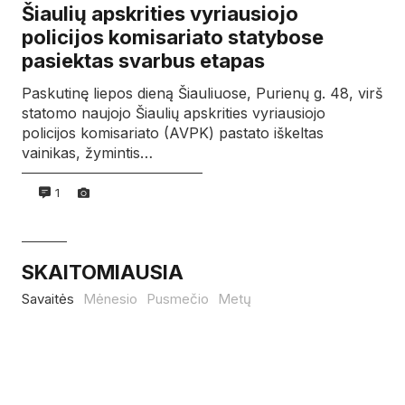
Šiaulių apskrities vyriausiojo
policijos komisariato statybose
pasiektas svarbus etapas
Paskutinę liepos dieną Šiauliuose, Purienų g. 48, virš
statomo naujojo Šiaulių apskrities vyriausiojo
policijos komisariato (AVPK) pastato iškeltas
vainikas, žymintis…
1
SKAITOMIAUSIA
Savaitės
Mėnesio
Pusmečio
Metų