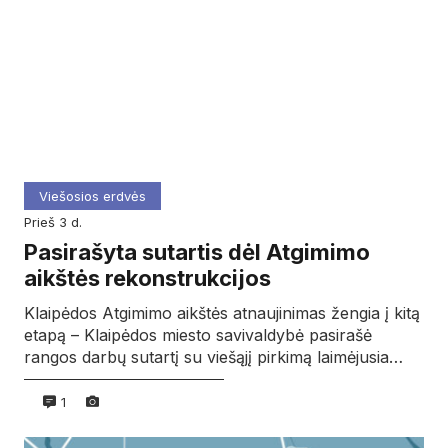
Viešosios erdvės
prieš 3 d.
Pasirašyta sutartis dėl Atgimimo
aikštės rekonstrukcijos
Klaipėdos Atgimimo aikštės atnaujinimas žengia į kitą
etapą – Klaipėdos miesto savivaldybė pasirašė
rangos darbų sutartį su viešąjį pirkimą laimėjusia…
1