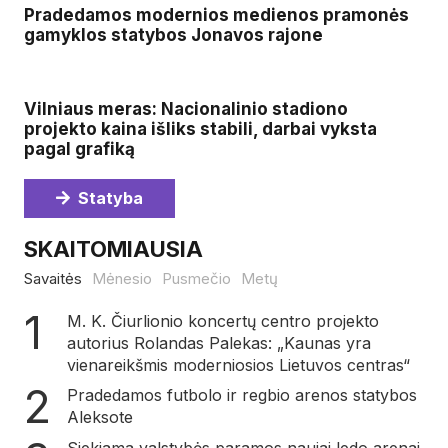
Pradedamos modernios medienos pramonės
gamyklos statybos Jonavos rajone
Vilniaus meras: Nacionalinio stadiono
projekto kaina išliks stabili, darbai vyksta
pagal grafiką
Statyba
SKAITOMIAUSIA
Savaitės
Mėnesio
Pusmečio
Metų
M. K. Čiurlionio koncertų centro projekto
autorius Rolandas Palekas: „Kaunas yra
vienareikšmis moderniosios Lietuvos centras“
Pradedamos futbolo ir regbio arenos statybos
Aleksote