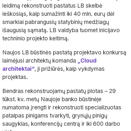
leidimą rekonstruoti pastatus LB skelbė
ieškosiąs, kaip sumažinti iki 40 mln. eurų dėl
smarkiai pabrangusių statybinių medžiagų
išaugusią sąmatą. LB valdyba tuomet inicijavo
techninio projekto keitimą.
Naujos LB būstinės pastatą projektavo konkursą
laimėjusi architektų komanda
„Cloud
architektai“
, ji prižiūrės, kaip vykdymas
projektas.
Bendras rekonstruojamų pastatų plotas – 29
tūkst. kv. metų Naujoje banko būstinėje
numatoma įrengti ir rekonstruoti specializuotas
patalpas pinigams tvarkyti, grynųjų pinigų
saugyklas, konferencijų centrą ir iki 600 darbo