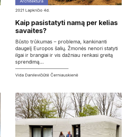
Architektūra
2021
lapkričio
4d.
Kaip pasistatyti namą per kelias
savaites?
Būsto trūkumas – problema, kankinanti
daugelį Europos šalių. Žmonės nenori statyti
ilgai ir brangiai ir vis dažniau renkasi greitą
sprendimą…
Vida Danilevičiūtė Černiauskienė