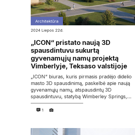
Architektūra
2024
liepos
22d.
„ICON“ pristato naują 3D
spausdintuvu sukurtą
gyvenamųjų namų projektą
Vimberlyje, Teksaso valstijoje
„ICON“ biuras, kuris pirmasis pradėjo didelio
masto 3D spausdinimą, paskelbė apie naują
gyvenamųjų namų, atspausdintų 3D
spausdintuvu, statybą Wimberley Springs,…
1