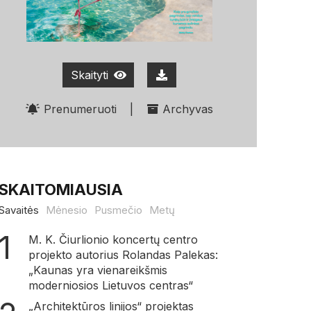
Skaityti
Prenumeruoti
|
Archyvas
SKAITOMIAUSIA
Savaitės
Mėnesio
Pusmečio
Metų
M. K. Čiurlionio koncertų centro
projekto autorius Rolandas Palekas:
„Kaunas yra vienareikšmis
moderniosios Lietuvos centras“
„Architektūros linijos“ projektas