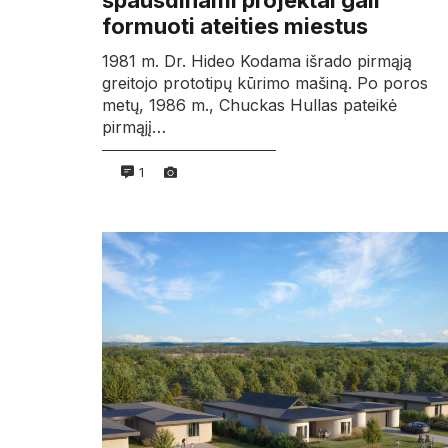
spausdinami projektai gali
formuoti ateities miestus
1981 m. Dr. Hideo Kodama išrado pirmąją
greitojo prototipų kūrimo mašiną. Po poros
metų, 1986 m., Chuckas Hullas pateikė
pirmąjį…
1