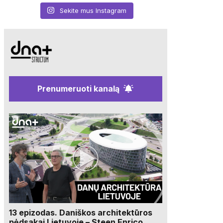
Sekite mus Instagram
Prenumeruoti kanalą
13 epizodas. Daniškos architektūros
pėdsakai Lietuvoje – Steen Enrico