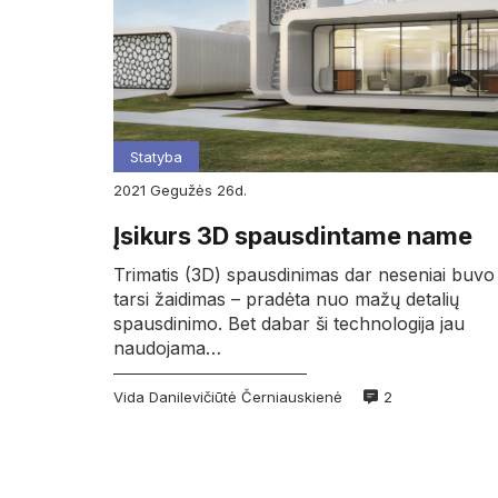
Statyba
2021
gegužės
26d.
Įsikurs 3D spausdintame name
Trimatis (3D) spausdinimas dar neseniai buvo
tarsi žaidimas – pradėta nuo mažų detalių
spausdinimo. Bet dabar ši technologija jau
naudojama…
Vida Danilevičiūtė Černiauskienė
2