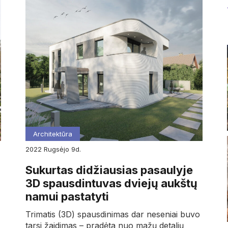
Architektūra
2022
rugsėjo
9d.
Sukurtas didžiausias pasaulyje
3D spausdintuvas dviejų aukštų
namui pastatyti
Trimatis (3D) spausdinimas dar neseniai buvo
tarsi žaidimas – pradėta nuo mažų detalių