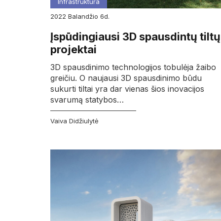
Infrastruktūra
2022
balandžio
6d.
Įspūdingiausi 3D spausdintų tiltų
projektai
3D spausdinimo technologijos tobulėja žaibo
greičiu. O naujausi 3D spausdinimo būdu
sukurti tiltai yra dar vienas šios inovacijos
svarumą statybos…
Vaiva Didžiulytė