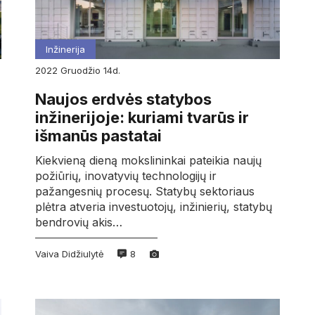
Inžinerija
2022
gruodžio
14d.
Naujos erdvės statybos
inžinerijoje: kuriami tvarūs ir
išmanūs pastatai
Kiekvieną dieną mokslininkai pateikia naujų
požiūrių, inovatyvių technologijų ir
pažangesnių procesų. Statybų sektoriaus
plėtra atveria investuotojų, inžinierių, statybų
bendrovių akis…
Vaiva Didžiulytė
8