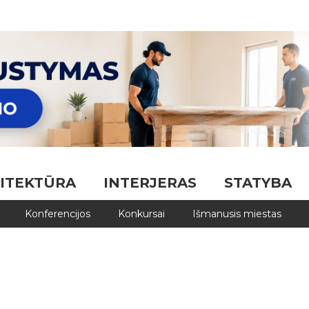
ITEKTŪRA
INTERJERAS
STATYBA
Konferencijos
Konkursai
Išmanusis miestas