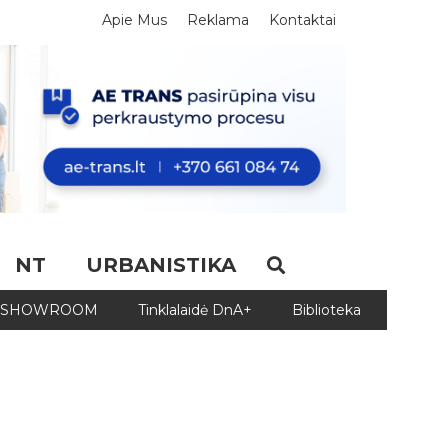
Apie Mus
Reklama
Kontaktai
NT
URBANISTIKA
SHOWROOM
Tinklalaidė DnA+
Biblioteka
Biblio