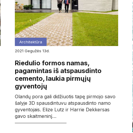
Architektūra
2021
gegužės
13d.
Riedulio formos namas,
pagamintas iš atspausdinto
cemento, laukia pirmųjų
gyventojų
Olandų pora gali didžiuotis tapę pirmojo savo
šalyje 3D spausdintuvu atspausdinto namo
gyventojais. Elize Lutz ir Harrie Dekkersas
gavo skaitmeninį…