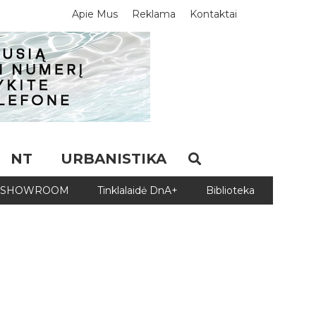
Apie Mus
Reklama
Kontaktai
NT
URBANISTIKA
SHOWROOM
Tinklalaidė DnA+
Biblioteka
Biblio