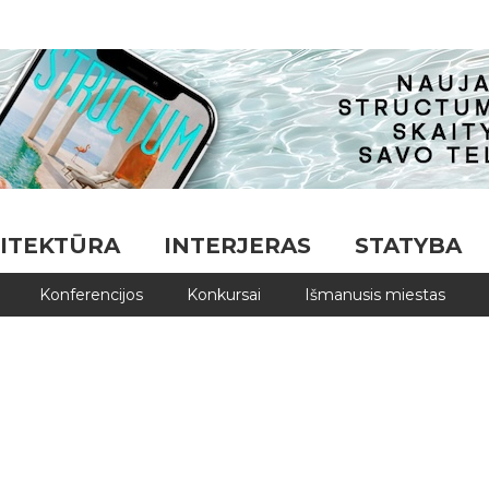
ITEKTŪRA
INTERJERAS
STATYBA
Konferencijos
Konkursai
Išmanusis miestas