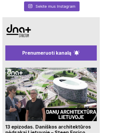
Sekite mus Instagram
Prenumeruoti kanalą
13 epizodas. Daniškos architektūros
pėdsakai Lietuvoje – Steen Enrico