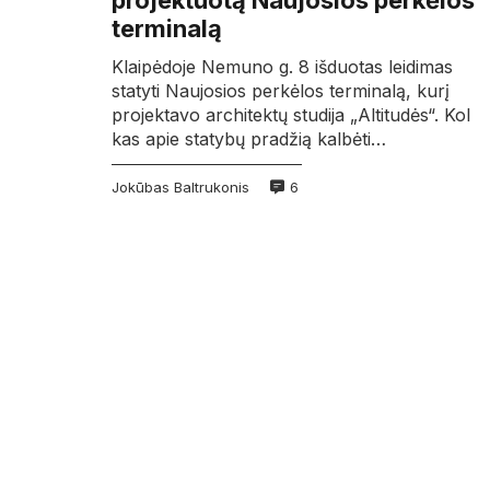
projektuotą Naujosios perkėlos
terminalą
Klaipėdoje Nemuno g. 8 išduotas leidimas
statyti Naujosios perkėlos terminalą, kurį
projektavo architektų studija „Altitudės“. Kol
kas apie statybų pradžią kalbėti…
Jokūbas Baltrukonis
6