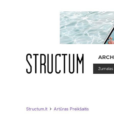
ARCH
Žurnalas
Structum.lt
Artūras Preikšaitis