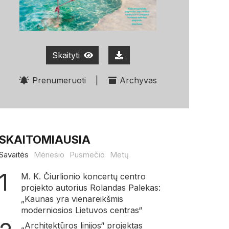
Skaityti
Prenumeruoti
|
Archyvas
SKAITOMIAUSIA
Savaitės
Mėnesio
Pusmečio
Metų
M. K. Čiurlionio koncertų centro
projekto autorius Rolandas Palekas:
„Kaunas yra vienareikšmis
moderniosios Lietuvos centras“
„Architektūros linijos“ projektas