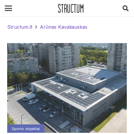
Structum.lt
Arūnas Kavaliauskas
Sporto objektai