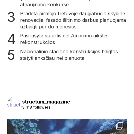
atnaujinimo konkurse
Pradėta pirmojo Lietuvoje daugiabučio skydinė
renovacija: fasado šiltinimo darbus planuojama
užbaigti per du mėnesius
Pasirašyta sutartis dėl Atgimimo aikštės
rekonstrukcijos
Nacionalinio stadiono konstrukcijos baigtos
statyti anksčiau nei planuota
structum_magazine
3,418 followers