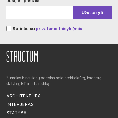
Jūsų el. paštas:
Sutinku su
privatumo taisyklėmis
Žurnalas ir naujienų portalas apie architektūrą, interjerą,
statybą, NT ir urbanistiką.
ARCHITEKTŪRA
INTERJERAS
STATYBA