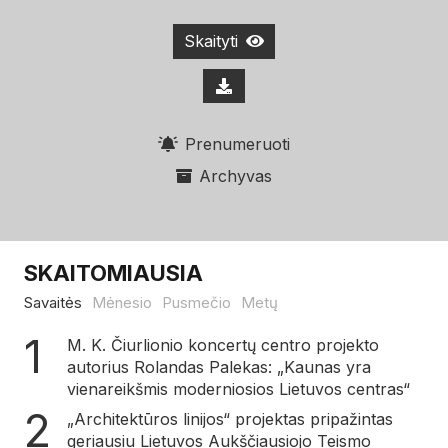
Skaityti
Prenumeruoti
Archyvas
SKAITOMIAUSIA
Savaitės
Mėnesio
Pusmečio
Metų
M. K. Čiurlionio koncertų centro projekto
autorius Rolandas Palekas: „Kaunas yra
vienareikšmis moderniosios Lietuvos centras“
„Architektūros linijos“ projektas pripažintas
geriausiu Lietuvos Aukščiausiojo Teismo