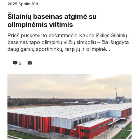
2025
spalio
10d.
Šilainių baseinas atgimė su
olimpinėmis viltimis
Prieš pusketvirto dešimtmečio Kaune iškilęs Šilainių
baseinas tapo olimpinių vilčių simboliu – čia išugdyta
daug garsių sportininkų, tarp jų ir olimpinė…
2