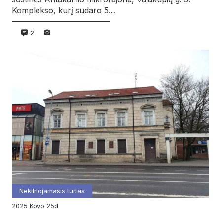
Komplekso, kurį sudaro 5…
2
Nekilnojamasis turtas
2025
kovo
25d.