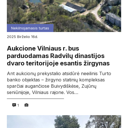
Nekilnojamasis turtas
2025
birželio
16d.
Aukcione Vilniaus r. bus
parduodamas Radvilų dinastijos
dvaro teritorijoje esantis žirgynas
Ant aukcionų prekystalio atsidūrė neeilinis Turto
banko objektas – žirgyno statinių kompleksas
sparčiai augančiose Buivydiškėse, Zujūnų
seniūnijoje, Vilniaus rajone. Vos…
1