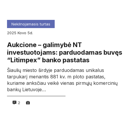
Nekilnojamasis turtas
2025
kovo
5d.
Aukcione – galimybė NT
investuotojams: parduodamas buvęs
“Litimpex” banko pastatas
Šiaulių miesto širdyje parduodamas unikalus
tarpukarį menantis 881 kv. m ploto pastatas,
kuriame anksčiau veikė vienas pirmųjų komercinių
bankų Lietuvoje…
2