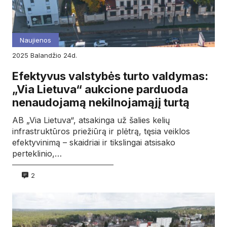
Naujienos
2025
balandžio
24d.
Efektyvus valstybės turto valdymas:
„Via Lietuva“ aukcione parduoda
nenaudojamą nekilnojamąjį turtą
AB „Via Lietuva“, atsakinga už šalies kelių
infrastruktūros priežiūrą ir plėtrą, tęsia veiklos
efektyvinimą – skaidriai ir tikslingai atsisako
perteklinio,…
2