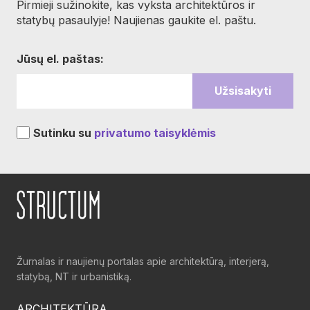
Pirmieji sužinokite, kas vyksta architektūros ir
statybų pasaulyje! Naujienas gaukite el. paštu.
Jūsų el. paštas:
Sutinku su
privatumo taisyklėmis
Žurnalas ir naujienų portalas apie architektūrą, interjerą,
statybą, NT ir urbanistiką.
ARCHITEKTŪRA