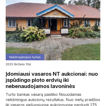
Nekilnojamasis turtas
2025
birželio
10d.
Įdomiausi vasaros NT aukcionai: nuo
įspūdingo ploto erdvių iki
nebenaudojamos lavoninės
Turto bankas vasarą pasitiko fiksuodamas
reikšmingus aukcionų rezultatus. Nuo metų pradžios
iki vasaros viešuosiuose aukcionuose parduoti 275