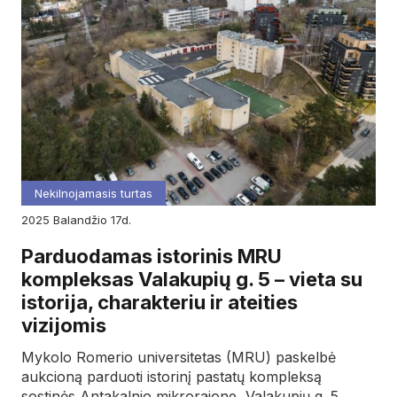
Nekilnojamasis turtas
2025
balandžio
17d.
Parduodamas istorinis MRU
kompleksas Valakupių g. 5 – vieta su
istorija, charakteriu ir ateities
vizijomis
Mykolo Romerio universitetas (MRU) paskelbė
aukcioną parduoti istorinį pastatų kompleksą
sostinės Antakalnio mikrorajone, Valakupių g. 5.