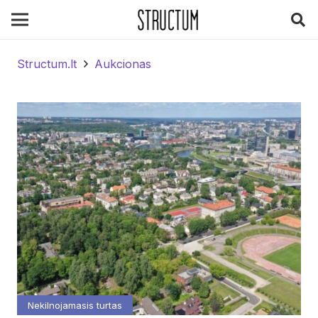
Structum.lt
Aukcionas
Nekilnojamasis turtas