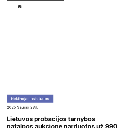
Nekilnojamasis turtas
2025
sausio
28d.
Lietuvos probacijos tarnybos
patalpos aukcione parduotos už 990