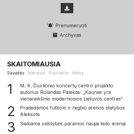
Prenumeruoti
Archyvas
SKAITOMIAUSIA
Savaitės
Mėnesio
Pusmečio
Metų
M. K. Čiurlionio koncertų centro projekto
autorius Rolandas Palekas: „Kaunas yra
vienareikšmis moderniosios Lietuvos centras“
Pradedamos futbolo ir regbio arenos statybos
Aleksote
Siekiama valstybės paramos naujai ledo arenai