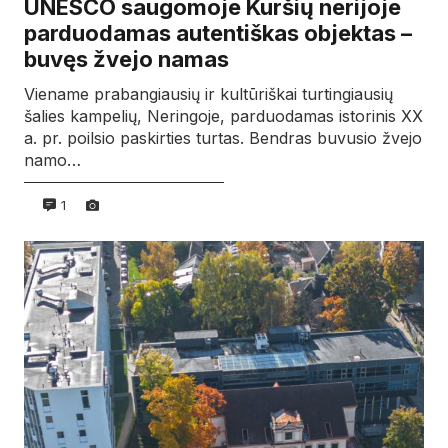
UNESCO saugomoje Kuršių nerijoje
parduodamas autentiškas objektas –
buvęs žvejo namas
Viename prabangiausių ir kultūriškai turtingiausių
šalies kampelių, Neringoje, parduodamas istorinis XX
a. pr. poilsio paskirties turtas. Bendras buvusio žvejo
namo…
1