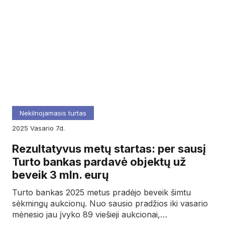
Nekilnojamasis turtas
2025
vasario
7d.
Rezultatyvus metų startas: per sausį
Turto bankas pardavė objektų už
beveik 3 mln. eurų
Turto bankas 2025 metus pradėjo beveik šimtu
sėkmingų aukcionų. Nuo sausio pradžios iki vasario
mėnesio jau įvyko 89 viešieji aukcionai,…