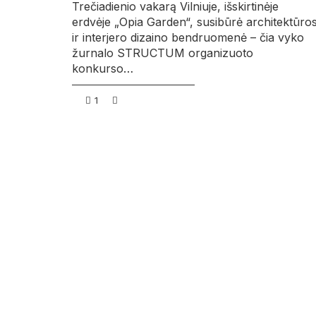
Trečiadienio vakarą Vilniuje, išskirtinėje
erdvėje „Opia Garden“, susibūrė architektūro
ir interjero dizaino bendruomenė – čia vyko
žurnalo STRUCTUM organizuoto
konkurso…
1