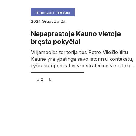
Išmanusis miestas
2024
gruodžio
2d.
Nepaprastoje Kauno vietoje
bręsta pokyčiai
Vilijampolės teritorija ties Petro Vileišio tiltu
Kaune yra ypatinga savo istoriniu kontekstu,
ryšiu su upėmis bei yra strateginė vieta tarp…
2