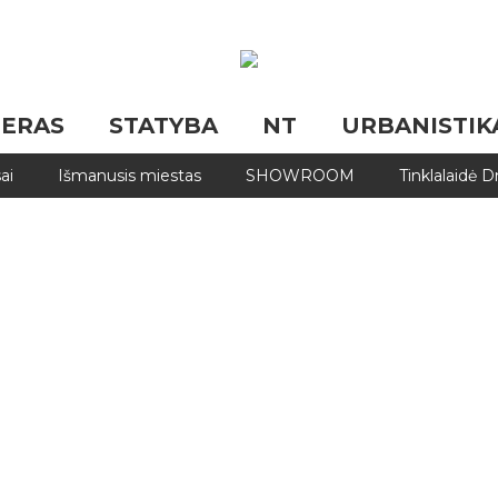
JERAS
STATYBA
NT
URBANISTIK
ai
Išmanusis miestas
SHOWROOM
Tinklalaidė 