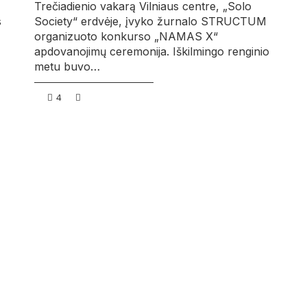
Trečiadienio vakarą Vilniaus centre, „Solo
s
Society“ erdvėje, įvyko žurnalo STRUCTUM
organizuoto konkurso „NAMAS X“
apdovanojimų ceremonija. Iškilmingo renginio
metu buvo…
4