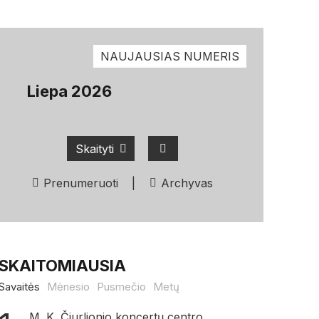
NAUJAUSIAS NUMERIS
Liepa 2026
Skaityti
Prenumeruoti
|
Archyvas
SKAITOMIAUSIA
Savaitės
Mėnesio
Pusmečio
Metų
M. K. Čiurlionio koncertų centro