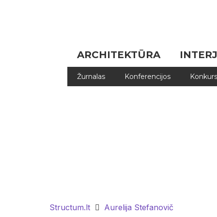
ARCHITEKTŪRA
INTER
Žurnalas
Konferencijos
Konkurs
Structum.lt
Aurelija Stefanovič