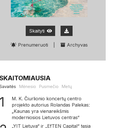
Skaityti
Prenumeruoti
|
Archyvas
SKAITOMIAUSIA
Savaitės
Mėnesio
Pusmečio
Metų
M. K. Čiurlionio koncertų centro
projekto autorius Rolandas Palekas:
„Kaunas yra vienareikšmis
moderniosios Lietuvos centras“
„YIT Lietuva“ ir „EfTEN Capital“ tęsia