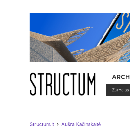
ARCH
Žurnalas
Structum.lt
Aušra Kačinskaitė