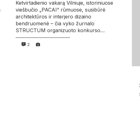
Ketvirtadienio vakarą Vilniuje, istoriniuose
s
viešbučio „PACAI“ rūmuose, susibūrė
architektūros ir interjero dizaino
bendruomenė – čia vyko žurnalo
STRUCTUM organizuoto konkurso…
2