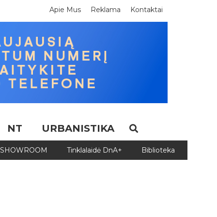
Apie Mus
Reklama
Kontaktai
NT
URBANISTIKA
SHOWROOM
Tinklalaidė DnA+
Biblioteka
Biblio