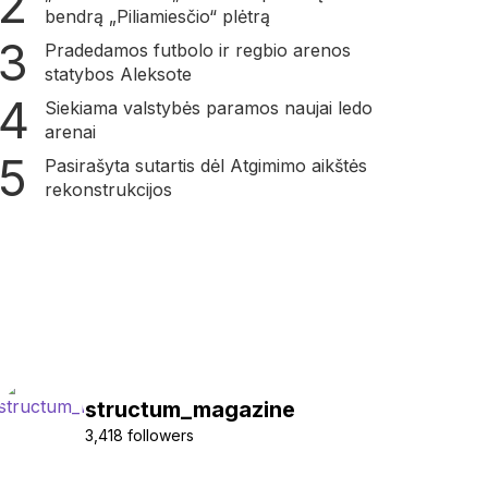
bendrą „Piliamiesčio“ plėtrą
Pradedamos futbolo ir regbio arenos
statybos Aleksote
Siekiama valstybės paramos naujai ledo
arenai
Pasirašyta sutartis dėl Atgimimo aikštės
rekonstrukcijos
structum_magazine
3,418 followers