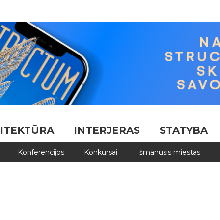
ITEKTŪRA
INTERJERAS
STATYBA
Konferencijos
Konkursai
Išmanusis miestas