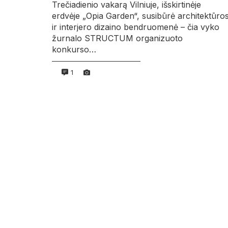
Trečiadienio vakarą Vilniuje, išskirtinėje
erdvėje „Opia Garden“, susibūrė architektūro
ir interjero dizaino bendruomenė – čia vyko
žurnalo STRUCTUM organizuoto
konkurso…
1