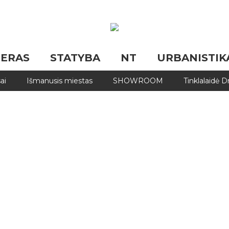
JERAS
STATYBA
NT
URBANISTIK
ai
Išmanusis miestas
SHOWROOM
Tinklalaidė 