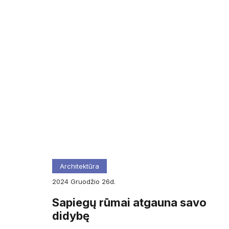
Architektūra
2024
gruodžio
26d.
Sapiegų rūmai atgauna savo
didybę