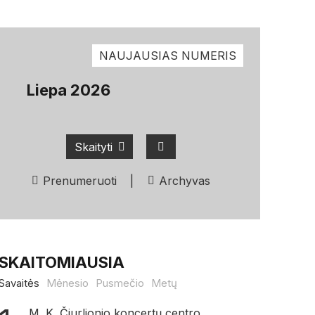
NAUJAUSIAS NUMERIS
Liepa 2026
Skaityti
Prenumeruoti
|
Archyvas
SKAITOMIAUSIA
Savaitės
Mėnesio
Pusmečio
Metų
M. K. Čiurlionio koncertų centro