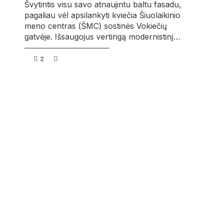
Švytintis visu savo atnaujintu baltu fasadu,
pagaliau vėl apsilankyti kviečia Šiuolaikinio
meno centras (ŠMC) sostinės Vokiečių
gatvėje. Išsaugojus vertingą modernistinį…
2