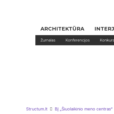
ARCHITEKTŪRA
INTER
Žurnalas
Konferencijos
Konkurs
Structum.lt
BĮ „Šiuolaikinio meno centras“