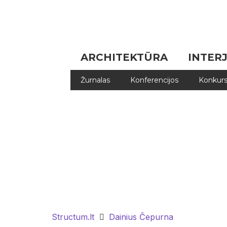
ARCHITEKTŪRA
INTER
Žurnalas
Konferencijos
Konkurs
Structum.lt
Dainius Čepurna