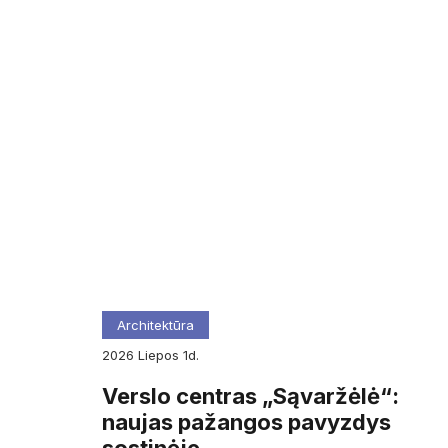
Architektūra
2026
liepos
1d.
Verslo centras „Sąvaržėlė“:
naujas pažangos pavyzdys