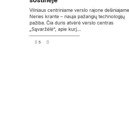
sostinėje
Vilniaus centriniame verslo rajone dešiniajam
Neries krante – nauja pažangių technologijų
pažiba. Čia duris atvėrė verslo centras
„Sąvaržėlė“, apie kurį…
5