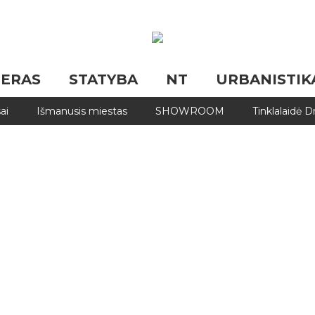
JERAS
STATYBA
NT
URBANISTIK
ai
Išmanusis miestas
SHOWROOM
Tinklalaidė 