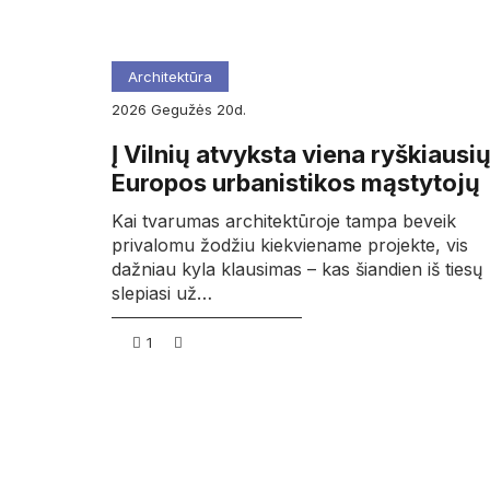
Architektūra
2026
gegužės
20d.
Į Vilnių atvyksta viena ryškiausi
Europos urbanistikos mąstytojų
Kai tvarumas architektūroje tampa beveik
privalomu žodžiu kiekviename projekte, vis
dažniau kyla klausimas – kas šiandien iš tiesų
slepiasi už…
1