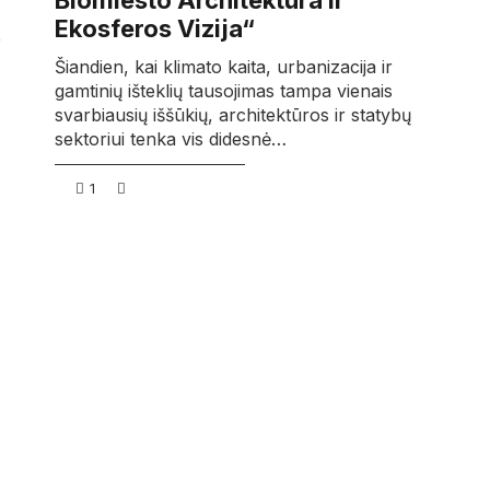
Biomiesto Architektūra ir
Ekosferos Vizija“
e
Šiandien, kai klimato kaita, urbanizacija ir
gamtinių išteklių tausojimas tampa vienais
svarbiausių iššūkių, architektūros ir statybų
sektoriui tenka vis didesnė…
1