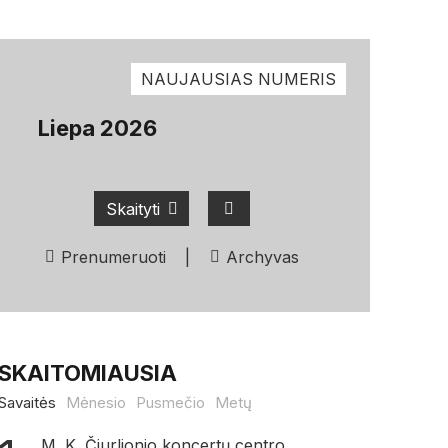
NAUJAUSIAS NUMERIS
Liepa 2026
Skaityti
Prenumeruoti
|
Archyvas
SKAITOMIAUSIA
Savaitės
Mėnesio
Pusmečio
Metų
M. K. Čiurlionio koncertų centro