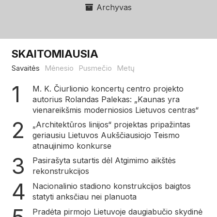
Archyvas
SKAITOMIAUSIA
Savaitės
Mėnesio
Pusmečio
Metų
M. K. Čiurlionio koncertų centro projekto
autorius Rolandas Palekas: „Kaunas yra
vienareikšmis moderniosios Lietuvos centras“
„Architektūros linijos“ projektas pripažintas
geriausiu Lietuvos Aukščiausiojo Teismo
atnaujinimo konkurse
Pasirašyta sutartis dėl Atgimimo aikštės
rekonstrukcijos
Nacionalinio stadiono konstrukcijos baigtos
statyti anksčiau nei planuota
Pradėta pirmojo Lietuvoje daugiabučio skydinė