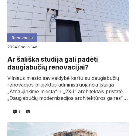
Renovacija
2024
spalio
14d.
Ar šališka studija gali padėti
daugiabučių renovacijai?
Vilniaus miesto savivaldybė kartu su daugiabučių
renovacijos projektus administruojančia įstaiga
„Atnaujinkime miestą“ ir „2XJ“ architektais pristatė
„Daugiabučių modernizacijos architektūros gaires“.…
1