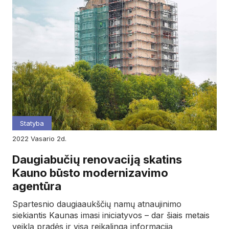
Statyba
2022
vasario
2d.
Daugiabučių renovaciją skatins
Kauno būsto modernizavimo
agentūra
Spartesnio daugiaaukščių namų atnaujinimo
siekiantis Kaunas imasi iniciatyvos – dar šiais metais
veiklą pradės ir visą reikalingą informaciją