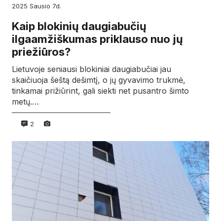
2025
sausio
7d.
Kaip blokinių daugiabučių
ilgaamžiškumas priklauso nuo jų
priežiūros?
Lietuvoje seniausi blokiniai daugiabučiai jau
skaičiuoja šeštą dešimtį, o jų gyvavimo trukmė,
tinkamai prižiūrint, gali siekti net pusantro šimto
metų.…
2