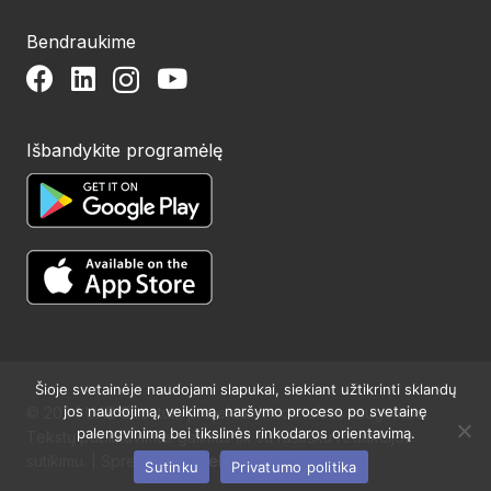
Bendraukime
Išbandykite programėlę
Šioje svetainėje naudojami slapukai, siekiant užtikrinti sklandų
jos naudojimą, veikimą, naršymo proceso po svetainę
© 2024 UAB Structum projektai. Visos teisės saugomos.
palengvinimą bei tikslinės rinkodaros orientavimą.
Tekstų publikavimas galimas tik su raštišku redakcijos
sutikimu. | Sprendimas:
Websty
Sutinku
Privatumo politika