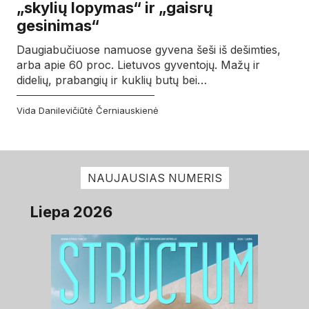
„skylių lopymas“ ir „gaisrų
gesinimas“
Daugiabučiuose namuose gyvena šeši iš dešimties,
arba apie 60 proc. Lietuvos gyventojų. Mažų ir
didelių, prabangių ir kuklių butų bei…
Vida Danilevičiūtė Černiauskienė
NAUJAUSIAS NUMERIS
Liepa 2026