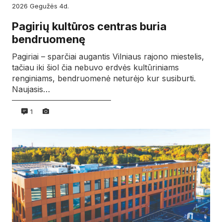
2026
gegužės
4d.
Pagirių kultūros centras buria
bendruomenę
Pagiriai – sparčiai augantis Vilniaus rajono miestelis,
tačiau iki šiol čia nebuvo erdvės kultūriniams
renginiams, bendruomenė neturėjo kur susiburti.
Naujasis…
1