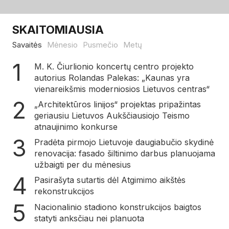
SKAITOMIAUSIA
Savaitės
Mėnesio
Pusmečio
Metų
M. K. Čiurlionio koncertų centro projekto
autorius Rolandas Palekas: „Kaunas yra
vienareikšmis moderniosios Lietuvos centras“
„Architektūros linijos“ projektas pripažintas
geriausiu Lietuvos Aukščiausiojo Teismo
atnaujinimo konkurse
Pradėta pirmojo Lietuvoje daugiabučio skydinė
renovacija: fasado šiltinimo darbus planuojama
užbaigti per du mėnesius
Pasirašyta sutartis dėl Atgimimo aikštės
rekonstrukcijos
Nacionalinio stadiono konstrukcijos baigtos
statyti anksčiau nei planuota