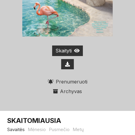
Skaityti
Prenumeruoti
Archyvas
SKAITOMIAUSIA
Savaitės
Mėnesio
Pusmečio
Metų