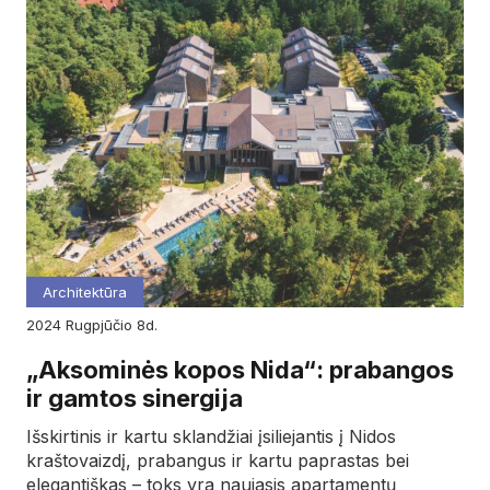
Architektūra
2024
rugpjūčio
8d.
„Aksominės kopos Nida“: prabangos
ir gamtos sinergija
Išskirtinis ir kartu sklandžiai įsiliejantis į Nidos
kraštovaizdį, prabangus ir kartu paprastas bei
elegantiškas – toks yra naujasis apartamentų