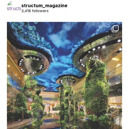
structum_magazine
3,418 followers