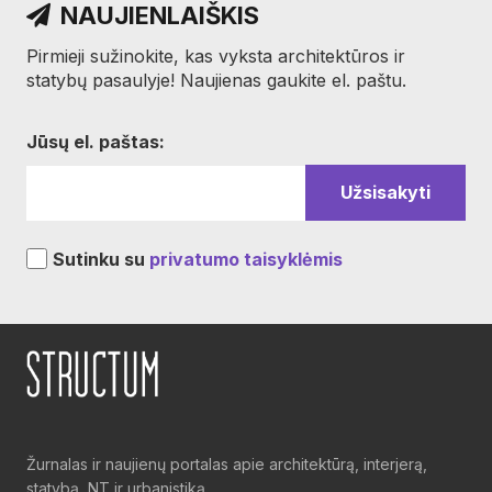
NAUJIENLAIŠKIS
Pirmieji sužinokite, kas vyksta architektūros ir
statybų pasaulyje! Naujienas gaukite el. paštu.
Jūsų el. paštas:
Sutinku su
privatumo taisyklėmis
Žurnalas ir naujienų portalas apie architektūrą, interjerą,
statybą, NT ir urbanistiką.