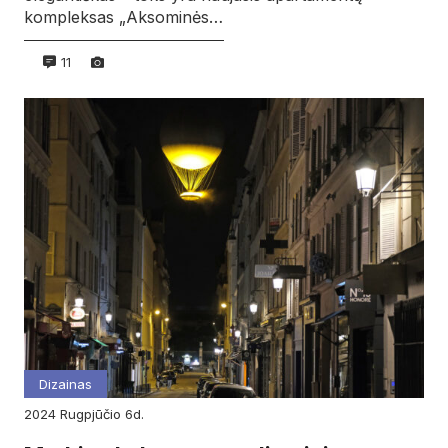
kompleksas „Aksominės…
11
Dizainas
2024
rugpjūčio
6d.