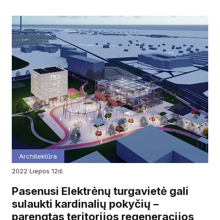
Architektūra
2022
liepos
12d.
Pasenusi Elektrėnų turgavietė gali
sulaukti kardinalių pokyčių –
parengtas teritorijos regeneracijos