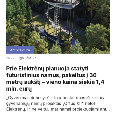
Architektūra
2022
rugpjūčio
2d.
Prie Elektrėnų planuoja statyti
futuristinius namus, pakeltus į 36
metrų aukštį – vieno kaina siekia 1,4
mln. eurų
„Gyvenimas debesyje“ – taip pristatomas išskirtinis
gyvenamųjų namų projektas „Ortus XII“ netoli
Elektrėnų. Ir ne veltui, mat namai projektuojami ant…