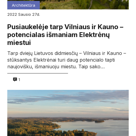
Architektūra
2022
sausio
27d.
Pusiaukelėje tarp Vilniaus ir Kauno –
potencialas išmaniam Elektrėnų
miestui
Tarp dviejų Lietuvos didmiesčių – Vilniaus ir Kauno –
stūksantys Elektrėnai turi daug potencialo tapti
naujovišku, išmaniuoju miestu. Taip sako…
1