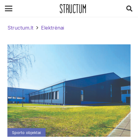
Structum.lt
Elektrėnai
Sporto objektai