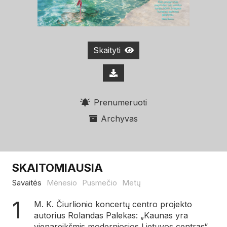
Skaityti
Prenumeruoti
Archyvas
SKAITOMIAUSIA
Savaitės
Mėnesio
Pusmečio
Metų
M. K. Čiurlionio koncertų centro projekto
autorius Rolandas Palekas: „Kaunas yra
vienareikšmis moderniosios Lietuvos centras“