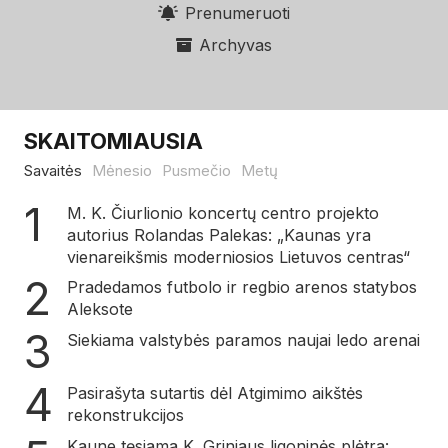
Prenumeruoti
Archyvas
SKAITOMIAUSIA
Savaitės
Mėnesio
Pusmečio
Metų
M. K. Čiurlionio koncertų centro projekto
autorius Rolandas Palekas: „Kaunas yra
vienareikšmis moderniosios Lietuvos centras“
Pradedamos futbolo ir regbio arenos statybos
Aleksote
Siekiama valstybės paramos naujai ledo arenai
Pasirašyta sutartis dėl Atgimimo aikštės
rekonstrukcijos
Kaune tęsiama K. Griniaus ligoninės plėtra: