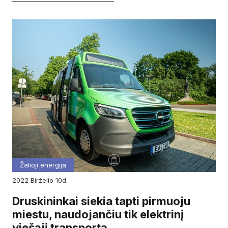
Žalioji energija
2022
birželio
10d.
Druskininkai siekia tapti pirmuoju
miestu, naudojančiu tik elektrinį
viešąjį transportą