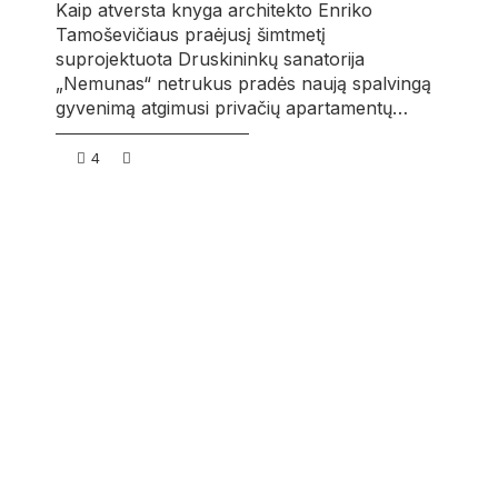
Kaip atversta knyga architekto Enriko
Tamoševičiaus praėjusį šimtmetį
suprojektuota Druskininkų sanatorija
„Nemunas“ netrukus pradės naują spalvingą
gyvenimą atgimusi privačių apartamentų…
4