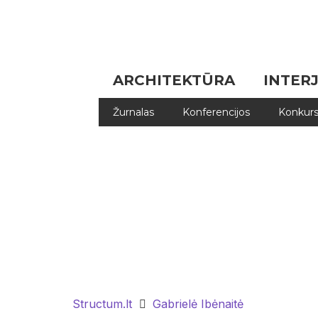
ARCHITEKTŪRA
INTER
Žurnalas
Konferencijos
Konkurs
Structum.lt
Gabrielė Ibėnaitė