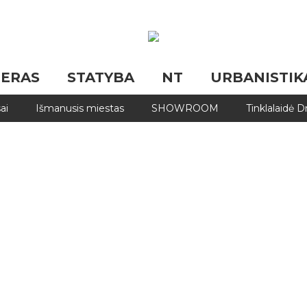
JERAS
STATYBA
NT
URBANISTIK
ai
Išmanusis miestas
SHOWROOM
Tinklalaidė 