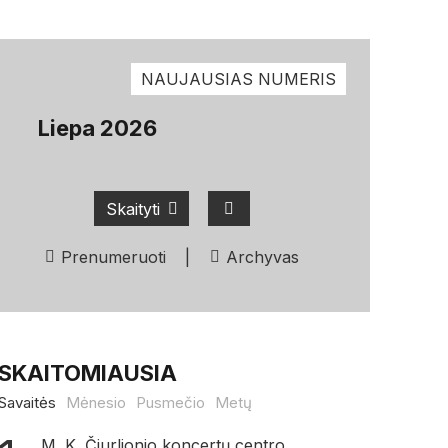
NAUJAUSIAS NUMERIS
Liepa 2026
Skaityti
Prenumeruoti
|
Archyvas
SKAITOMIAUSIA
Savaitės
Mėnesio
Pusmečio
Metų
M. K. Čiurlionio koncertų centro