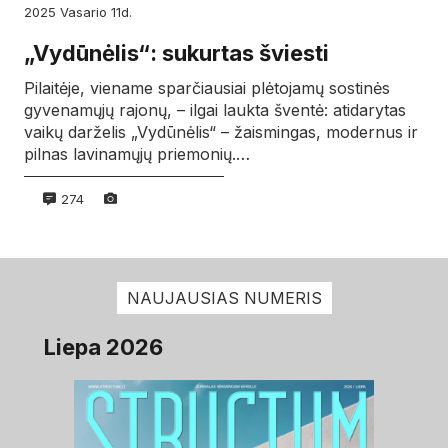
2025
vasario
11d.
„Vydūnėlis“: sukurtas šviesti
Pilaitėje, viename sparčiausiai plėtojamų sostinės
gyvenamųjų rajonų, – ilgai laukta šventė: atidarytas
vaikų darželis „Vydūnėlis“ – žaismingas, modernus ir
pilnas lavinamųjų priemonių.…
274
NAUJAUSIAS NUMERIS
Liepa 2026