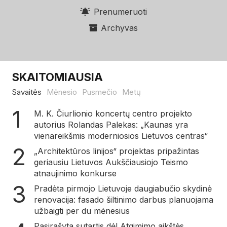
Prenumeruoti
Archyvas
SKAITOMIAUSIA
Savaitės
Mėnesio
Pusmečio
Metų
M. K. Čiurlionio koncertų centro projekto
autorius Rolandas Palekas: „Kaunas yra
vienareikšmis moderniosios Lietuvos centras“
„Architektūros linijos“ projektas pripažintas
geriausiu Lietuvos Aukščiausiojo Teismo
atnaujinimo konkurse
Pradėta pirmojo Lietuvoje daugiabučio skydinė
renovacija: fasado šiltinimo darbus planuojama
užbaigti per du mėnesius
Pasirašyta sutartis dėl Atgimimo aikštės