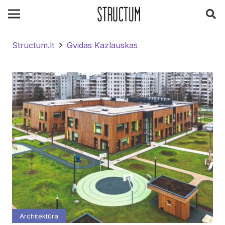
Structum.lt
Gvidas Kazlauskas
Architektūra