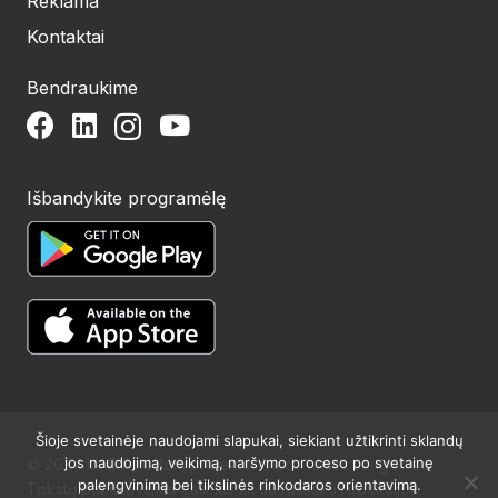
Reklama
Kontaktai
Bendraukime
Išbandykite programėlę
Šioje svetainėje naudojami slapukai, siekiant užtikrinti sklandų
jos naudojimą, veikimą, naršymo proceso po svetainę
© 2024 UAB Structum projektai. Visos teisės saugomos.
palengvinimą bei tikslinės rinkodaros orientavimą.
Tekstų publikavimas galimas tik su raštišku redakcijos