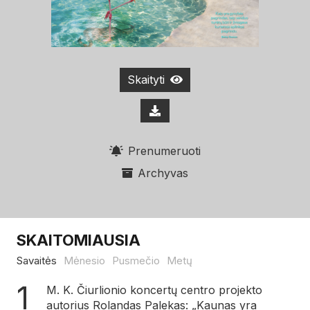
Skaityti
Prenumeruoti
Archyvas
SKAITOMIAUSIA
Savaitės
Mėnesio
Pusmečio
Metų
M. K. Čiurlionio koncertų centro projekto
autorius Rolandas Palekas: „Kaunas yra