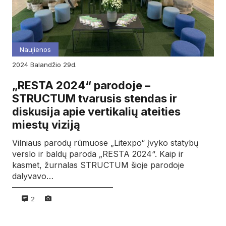
Naujienos
2024
balandžio
29d.
„RESTA 2024“ parodoje –
STRUCTUM tvarusis stendas ir
diskusija apie vertikalių ateities
miestų viziją
Vilniaus parodų rūmuose „Litexpo“ įvyko statybų
verslo ir baldų paroda „RESTA 2024“. Kaip ir
kasmet, žurnalas STRUCTUM šioje parodoje
dalyvavo…
2