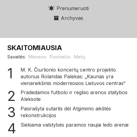
Prenumeruoti
Archyvas
SKAITOMIAUSIA
Savaitės
Mėnesio
Pusmečio
Metų
M. K. Čiurlionio koncertų centro projekto
autorius Rolandas Palekas: „Kaunas yra
vienareikšmis moderniosios Lietuvos centras“
Pradedamos futbolo ir regbio arenos statybos
Aleksote
Pasirašyta sutartis dėl Atgimimo aikštės
rekonstrukcijos
Siekiama valstybės paramos naujai ledo arenai